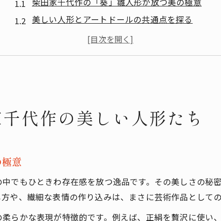
柴田家千代作の「葵」雛人形が放つ美の極意
美しい人形とアートドールの共通点を探る
世界一美しい人形と評価される理由とは
美しい球体関節人形との違いを知る楽しみ
柴田家千代作の技法が美しい人形に与える影響
「葵」雛人形の魅力を感じる瞬間とは
柴田家千代作の「葵」雛人形に心動かされる瞬間
家千代作の美しい人形たち
美しい人形を手にした時の感動体験
ドール人形の魅力を引き出す飾り方の工夫
ビスクドールと雛人形の美的な違いに注目
の極意
美しい人形が生活空間に与える印象とは
の中でもひときわ存在感を放つ逸品です。その美しさの秘
伝統美を纏う柴田家千代作「葵」雛人形
し方や、繊細な表情の作り込みは、まさに芸術作品として
伝統技術が生む柴田家千代作の「葵」雛人形
の柔らかな表現が特徴的です。例えば、正絹を贅沢に使い