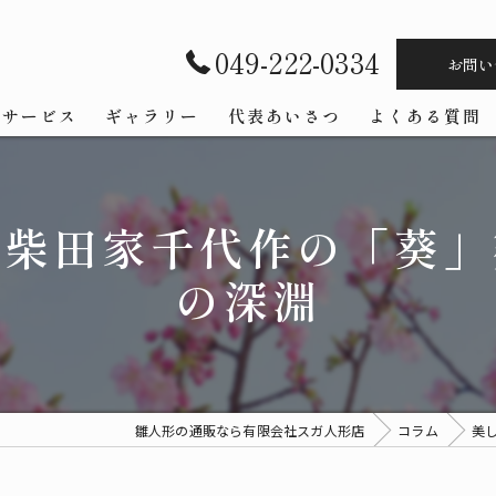
049-222-0334
お問い
サービス
ギャラリー
代表あいさつ
よくある質問
と柴田家千代作の「葵」
の深淵
雛人形の通販なら有限会社スガ人形店
コラム
美