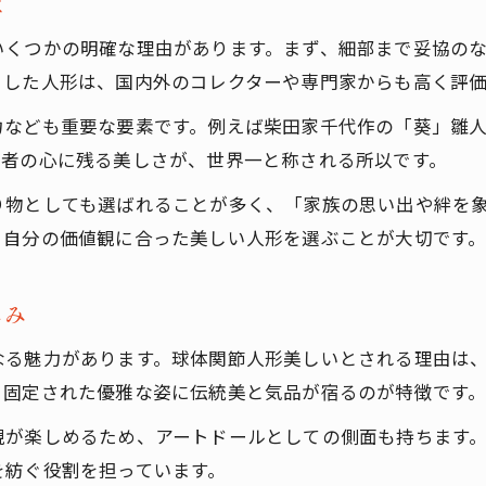
は
アートドールの作り方と技術力の違い
いくつかの明確な理由があります。まず、細部まで妥協の
ドール人形制作に活かされた伝統技術
うした人形は、国内外のコレクターや専門家からも高く評
ビスクドールの細部に宿る芸術性
力なども重要な要素です。例えば柴田家千代作の「葵」雛
ビスクドール愛好家が惹かれる美しさの理由
る者の心に残る美しさが、世界一と称される所以です。
柴田家千代作「葵」雛人形とビスクドールの魅力
り物としても選ばれることが多く、「家族の思い出や絆を
美しい人形に込められた愛好家のこだわり
、自分の価値観に合った美しい人形を選ぶことが大切です
世界一美しい人形を求める想いとは
ドール人形愛好家が重視する美学
購入はこちら
購入はこちら
しみ
美しい人形がコレクションに与える価値
なる魅力があります。球体関節人形美しいとされる理由は
、固定された優雅な姿に伝統美と気品が宿るのが特徴です
現が楽しめるため、アートドールとしての側面も持ちます
を紡ぐ役割を担っています。