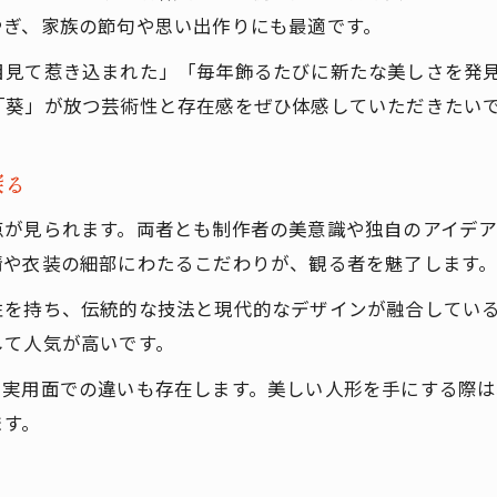
美しい人形に受け継がれる日本の美意識
やぎ、家族の節句や思い出作りにも最適です。
「葵」雛人形とビスクドールの特色を比較
目見て惹き込まれた」「毎年飾るたびに新たな美しさを発
アートドール作り方に見る職人のこだわり
「葵」が放つ芸術性と存在感をぜひ体感していただきたい
美しい人形が持つ伝統と現代の融合
美しい人形の世界へ導くコレクションの楽しみ
探る
柴田家千代作「葵」雛人形のコレクション価値
点が見られます。両者とも制作者の美意識や独自のアイデ
美しい人形を選ぶための鑑賞ポイント
情や衣装の細部にわたるこだわりが、観る者を魅了します
ドール人形収集で得られる満足感とは
性を持ち、伝統的な技法と現代的なデザインが融合してい
アートドール販売の現状と購入のコツ
して人気が高いです。
ビスクドール愛好家が注目する美しさ
、実用面での違いも存在します。美しい人形を手にする際
繊細な技巧が生む雛人形の奥深さ
ます。
柴田家千代作「葵」雛人形の技巧美を堪能する
美しい人形の繊細な造形美に迫る