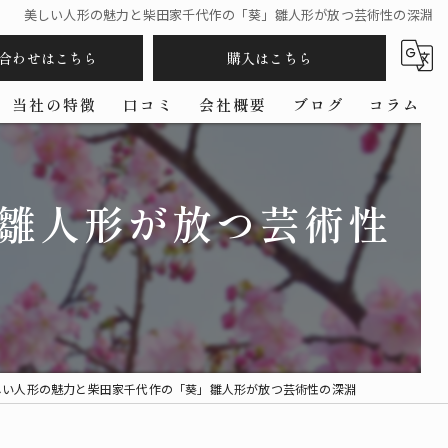
美しい人形の魅力と柴田家千代作の「葵」雛人形が放つ芸術性の深淵
合わせはこちら
購入はこちら
当社の特徴
口コミ
会社概要
ブログ
コラム
五月人形
雛人形が放つ芸術性
羽子板
コンパクト
ケース
作家
しい人形の魅力と柴田家千代作の「葵」雛人形が放つ芸術性の深淵