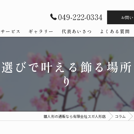
049-222-0334
お問い
サービス
ギャラリー
代表あいさつ
よくある質問
ズ選びで叶える飾る場所
り
雛人形の通販なら有限会社スガ人形店
コラム