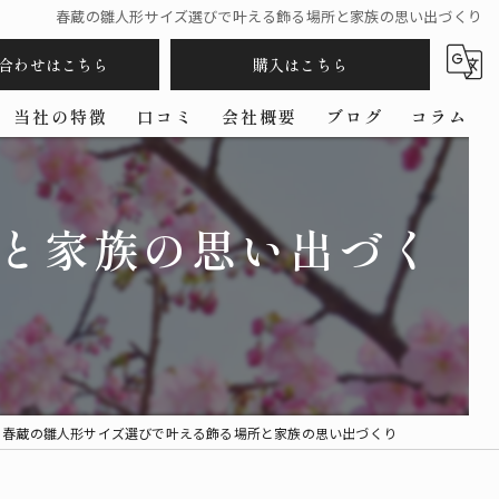
春蔵の雛人形サイズ選びで叶える飾る場所と家族の思い出づくり
合わせはこちら
購入はこちら
当社の特徴
口コミ
会社概要
ブログ
コラム
五月人形
と家族の思い出づく
羽子板
コンパクト
ケース
作家
春蔵の雛人形サイズ選びで叶える飾る場所と家族の思い出づくり