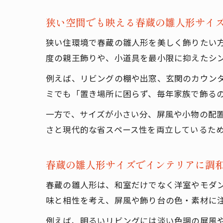
狭い空間でも映える春蔵の雛人形サイ
狭い住環境で春蔵の雛人形を美しく飾りたい方
度の親王飾りや、小道具を最小限に抑えたシ
例えば、リビングの棚や出窓、玄関のカウン
ミでも「置き場所に困らず、毎年家族で飾る
一方で、サイズが小さい分、屏風や小物の配
さと現代的な省スペース性を両立しているた
春蔵の雛人形サイズでインテリアに調
春蔵の雛人形は、和室だけでなく洋室やモダ
味と相性を考え、屏風や飾り台の色・素材に
例えば、明るいリビングには淡い色調の屏風