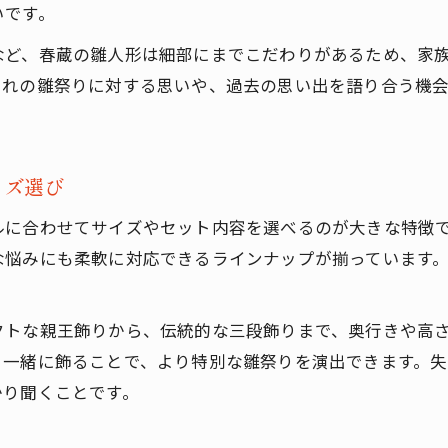
春蔵の雛人形サイズが日々の飾り付けを手軽に
いです。
片付けや収納も安心な春蔵の雛人形サイズの魅力
など、春蔵の雛人形は細部にまでこだわりがあるため、家
春蔵の雛人形サイズで忙しい家庭にやさしい理由
ぞれの雛祭りに対する思いや、過去の思い出を語り合う機
春蔵の雛人形サイズなら女性でも飾りやすい工夫
春蔵の雛人形サイズがもたらす日常の快適さ
受け渡し迷いも解決する雛人形サイズの選び方
イズ選び
春蔵の雛人形サイズが親から娘への受け渡しに最適
ルに合わせてサイズやセット内容を選べるのが大きな特徴
家族の伝統をつなぐ春蔵の雛人形サイズの工夫
な悩みにも柔軟に対応できるラインナップが揃っています
春蔵の雛人形サイズで受け渡し時の不安を解消
春蔵の雛人形サイズが受け渡しルールに配慮する理
クトな親王飾りから、伝統的な三段飾りまで、奥行きや高
失敗しない春蔵の雛人形サイズ選びの相談ポイント
と一緒に飾ることで、より特別な雛祭りを演出できます。
かり聞くことです。
春蔵の雛人形が日常に温もりを添える理由
春蔵の雛人形サイズが毎日にやさしい温もりを演出