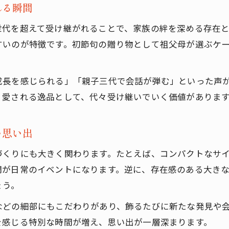
れる瞬間
春蔵の雛人形サイズで家族の団らんが増える秘密
日常空間に溶け込む春蔵の雛人形サイズの魅力
世代を超えて受け継がれることで、家族の絆を深める存在
春蔵の雛人形サイズが休日のひとときを彩る理由
すいのが特徴です。初節句の贈り物として祖父母が選ぶケ
春蔵の雛人形サイズで心豊かな暮らしを実現
失敗しない春蔵の雛人形サイズ比較方法
成長を感じられる」「親子三代で会話が弾む」といった声
く愛される逸品として、代々受け継いでいく価値がありま
春蔵の雛人形サイズ比較で後悔しない選び方
春蔵の雛人形サイズごとのメリットと注意点
い思い出
春蔵の雛人形サイズ選びでよくある失敗例と対策
購入はこちら
購入はこちら
春蔵の雛人形サイズの口コミを活かす比較ポイント
づくりにも大きく関わります。たとえば、コンパクトなサ
春蔵の雛人形サイズが合わない場合の解決策
間が日常のイベントになります。逆に、存在感のある大き
ょう。
などの細部にもこだわりがあり、飾るたびに新たな発見や
を感じる特別な時間が増え、思い出が一層深まります。