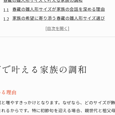
春蔵の雛人形サイズで叶える家族の調和
春蔵の雛人形サイズが家族の会話を深める理由
家族の希望に寄り添う春蔵の雛人形サイズ選び
春蔵の雛人形で世代を超えた絆が生まれる瞬間
お雛様のサイズがもたらす家族の新しい思い出
春蔵の雛人形サイズで家族の意見調整もスムーズに
空間に合わせた春蔵の雛人形選びの工夫
狭い空間でも映える春蔵の雛人形サイズの選択術
ズで叶える家族の調和
春蔵の雛人形サイズでインテリアに調和させるコツ
飾る場所ごとの春蔵の雛人形サイズ活用法
春蔵の雛人形サイズが空間を有効活用できる理由
める理由
玄関やリビングに最適な春蔵の雛人形サイズとは
然と増やすきっかけとなります。なぜなら、どのサイズが
使いやすさで選ぶ春蔵の雛人形の魅力
まれるからです。特に初節句を迎える場合、親世代と祖父