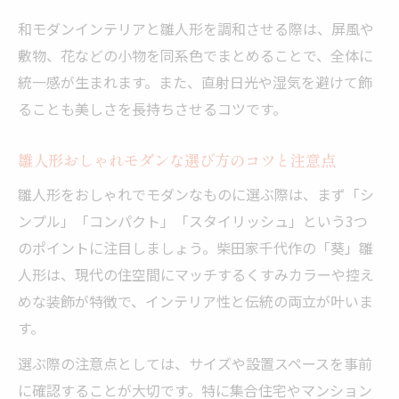
させる
和モダンインテリアと雛人形を調和させる際は、屏風や
おしゃれモダンな雛人形が生み出す上質な
敷物、花などの小物を同系色でまとめることで、全体に
雰囲気
統一感が生まれます。また、直射日光や湿気を避けて飾
くすみカラーの雛人形が持つ柔らかな魅力
ることも美しさを長持ちさせるコツです。
柴田家千代作の「葵」雛人形で叶う心地よ
さ
雛人形おしゃれモダンな選び方のコツと注意点
北欧モダンと雛人形の自然な組み合わせ方
雛人形をおしゃれでモダンなものに選ぶ際は、まず「シ
おしゃれな北欧風にも合う雛人形の魅力
ンプル」「コンパクト」「スタイリッシュ」という3つ
北欧テイストに合う柴田家千代作の「葵」
のポイントに注目しましょう。柴田家千代作の「葵」雛
雛人形
人形は、現代の住空間にマッチするくすみカラーや控え
雛人形おしゃれインテリアで広がる楽しみ
めな装飾が特徴で、インテリア性と伝統の両立が叶いま
方
す。
シンプルモダンな雛人形が与える軽やかな
選ぶ際の注意点としては、サイズや設置スペースを事前
印象
に確認することが大切です。特に集合住宅やマンション