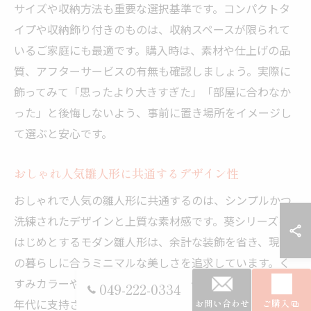
サイズや収納方法も重要な選択基準です。コンパクトタ
イプや収納飾り付きのものは、収納スペースが限られて
いるご家庭にも最適です。購入時は、素材や仕上げの品
質、アフターサービスの有無も確認しましょう。実際に
飾ってみて「思ったより大きすぎた」「部屋に合わなか
った」と後悔しないよう、事前に置き場所をイメージし
て選ぶと安心です。
おしゃれ人気雛人形に共通するデザイン性
おしゃれで人気の雛人形に共通するのは、シンプルかつ
洗練されたデザインと上質な素材感です。葵シリーズを
はじめとするモダン雛人形は、余計な装飾を省き、現代
の暮らしに合うミニマルな美しさを追求しています。く
すみカラーや木製の温もりが部屋を優しく彩り、幅広い
049-222-0334
年代に支持されています。
お問い合わせ
ご購入