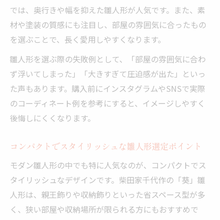
おしゃれインスタで注目の雛人形飾り例
では、奥行きや幅を抑えた雛人形が人気です。また、素
材や塗装の質感にも注目し、部屋の雰囲気に合ったもの
柴田家千代作の「葵」雛人形が映える部屋
を選ぶことで、長く愛用しやすくなります。
作り
雛人形シンプルモダンが人気の秘密を探る
雛人形を選ぶ際の失敗例として、「部屋の雰囲気に合わ
柴田家千代作の「葵」雛人形が人気の理由
ず浮いてしまった」「大きすぎて圧迫感が出た」といっ
とは
た声もあります。購入前にインスタグラムやSNSで実際
のコーディネート例を参考にすると、イメージしやすく
雛人形おしゃれモダンなデザインの魅力解
後悔しにくくなります。
説
シンプルモダン雛人形で叶う空間コーディ
コンパクトでスタイリッシュな雛人形選定ポイント
ネート
モダン雛人形の中でも特に人気なのが、コンパクトでス
雛人形今どき後悔しない選び方ガイド
タイリッシュなデザインです。柴田家千代作の「葵」雛
おしゃれ人気雛人形に共通するデザイン性
人形は、親王飾りや収納飾りといった省スペース型が多
くすみカラーが印象的な「葵」雛人形の美学
く、狭い部屋や収納場所が限られる方にもおすすめで
くすみカラーの柴田家千代作「葵」雛人形