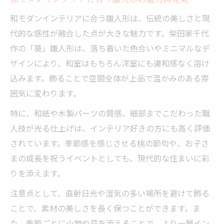
和モダンインテリアに合う雛人形は、伝統の美しさと現
代的な感性が融合した点が大きな魅力です。柴田家千代
作の「葵」雛人形は、落ち着いた色合いやミニマルなデ
ザインにより、和室はもちろん洋室にも違和感なく溶け
込みます。飾ることで空間全体が上品で温かみのある雰
囲気に変わります。
特に、和紙や木製パーツの質感、細部までこだわった職
人技が光る仕上げは、インテリア好きの方にも高く評価
されています。季節感を感じさせる桃の節句や、お子さ
まの成長を祝うイベントとしても、現代的な住まいに彩
りを添えます。
注意点として、直射日光や湿気の多い場所を避けて飾る
ことで、素材の美しさを長く保つことができます。ま
た、季節ごとに小物や花を添えることで、より一層イン