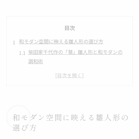
目次
和モダン空間に映える雛人形の選び方
柴田家千代作の「葵」雛人形と和モダンの
調和術
雛人形おしゃれモダンな選び方のコツと注
意点
コンパクトでスタイリッシュな雛人形選定
ポイント
和モダンインテリアに合う雛人形の魅力再
和モダン空間に映える雛人形の
発見
選び方
柴田家千代作の「葵」雛人形で叶う洗練空