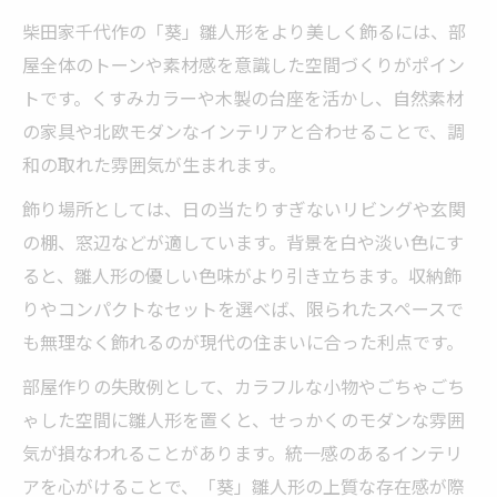
柴田家千代作の「葵」雛人形をより美しく飾るには、部
屋全体のトーンや素材感を意識した空間づくりがポイン
トです。くすみカラーや木製の台座を活かし、自然素材
の家具や北欧モダンなインテリアと合わせることで、調
和の取れた雰囲気が生まれます。
飾り場所としては、日の当たりすぎないリビングや玄関
の棚、窓辺などが適しています。背景を白や淡い色にす
ると、雛人形の優しい色味がより引き立ちます。収納飾
りやコンパクトなセットを選べば、限られたスペースで
も無理なく飾れるのが現代の住まいに合った利点です。
部屋作りの失敗例として、カラフルな小物やごちゃごち
ゃした空間に雛人形を置くと、せっかくのモダンな雰囲
気が損なわれることがあります。統一感のあるインテリ
アを心がけることで、「葵」雛人形の上質な存在感が際