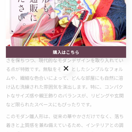
モダン雛人形が部屋の雰囲気を
引き立てる理由
柴田家千代作の「葵」雛人形が空間を洗練させる
柴田家千代作の「葵」雛人形は、伝統的な雛人形の美し
購入はこちら
さを保ちつつ、現代的なモダンデザインを取り入れてい
購入はこちら
る点が特徴です。無駄をそぎ落としたシンプルなフォル
ムや、繊細な色合いによって、どんな部屋にも自然に溶
け込む洗練された雰囲気を演出します。特に、コンパク
トなサイズ感や親王飾りのバランスが、リビングや玄関
など限られたスペースにもぴったりです。
このモダン雛人形は、従来の華やかさだけでなく、落ち
着きと上質感を兼ね備えているため、インテリアとの調