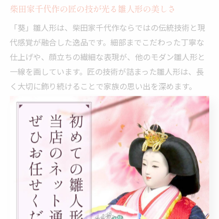
柴田家千代作の匠の技が光る雛人形の美しさ
「葵」雛人形は、柴田家千代作ならではの伝統技術と現
代感覚が融合した逸品です。細部までこだわった丁寧な
仕上げや、顔立ちの繊細な表現が、他のモダン雛人形と
一線を画しています。匠の技術が詰まった雛人形は、長
く大切に飾り続けることで家族の思い出を深めます。
また、素材選びや色彩感覚にも優れており、和モダン雛
人形としても高い評価を得ています。実際の購入者から
は「子どもの初節句にふさわしい品質」「飾るたびに感
動がある」といった感想が寄せられています。伝統と現
代美の調和が、部屋の雰囲気を格上げするポイントとな
っています。