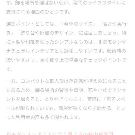
す。飾る場所を選ばない点が、現代のライフスタイルに
が人気
支持される理由のひとつです。
雛人形モダンおしゃれな色彩の選び方ポイ
選定ポイントとしては、「全体のサイズ」「高さや奥行
ント
き」「飾り台や屏風のデザイン」に注目しましょう。特
落ち着いた雛人形で大人インテリアを実現
に木製や和紙を使ったシンプルなものは、北欧モダンや
柴田家千代作「葵」雛人形の色使いのこだ
ナチュラルインテリアとも調和しやすいです。収納時の
わり
扱いやすさも、長く使う上で重要なチェックポイントで
インスタ映えするくすみカラー雛人形の秘
す。
密
一方、コンパクトな雛人形は存在感が控えめになること
もあるため、飾る場所の背景や照明、花や小物でアクセ
ントを加えると、より引き立ちます。実際に「飾るスペ
ースが限られていても、部屋が狭くならず助かる」とい
った利用者の声も多く聞かれます。
和モダンインテリアに合う雛人形の魅力再発見