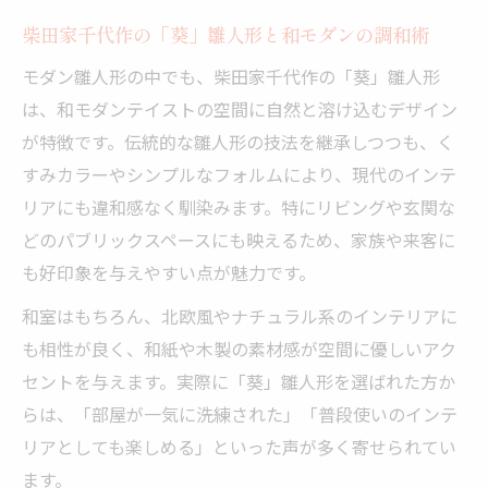
間
柴田家千代作の「葵」雛人形と和モダンの調和術
柴田家千代作の「葵」で叶う洗練インテリア
モダン雛人形の中でも、柴田家千代作の「葵」雛人形
柴田家千代作の「葵」雛人形が部屋に映え
は、和モダンテイストの空間に自然と溶け込むデザイン
る理由
が特徴です。伝統的な雛人形の技法を継承しつつも、く
雛人形シンプルモダンが生む居心地の良い
すみカラーやシンプルなフォルムにより、現代のインテ
空間
リアにも違和感なく馴染みます。特にリビングや玄関な
北欧風にもなじむ柴田家千代作の「葵」雛
どのパブリックスペースにも映えるため、家族や来客に
人形
も好印象を与えやすい点が魅力です。
おしゃれ人気の秘密はミニマルなデザイン
和室はもちろん、北欧風やナチュラル系のインテリアに
力
も相性が良く、和紙や木製の素材感が空間に優しいアク
柴田家千代作の匠の技が光る雛人形の美し
セントを与えます。実際に「葵」雛人形を選ばれた方か
さ
らは、「部屋が一気に洗練された」「普段使いのインテ
モダン雛人形が部屋の雰囲気を引き立てる理由
リアとしても楽しめる」といった声が多く寄せられてい
柴田家千代作の「葵」雛人形が空間を洗練
ます。