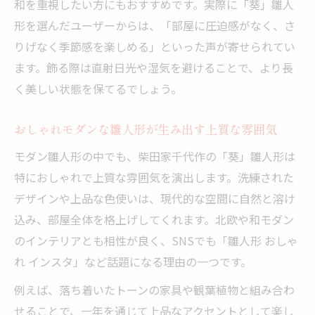
和を重視したい方にもおすすめです。実際に「葵」雛人
形を選んだユーザーからは、「部屋に圧迫感がなく、さ
りげなく季節感を楽しめる」といった声が寄せられてい
ます。飾る際は直射日光や湿気を避けることで、より長
く美しい状態を保てるでしょう。
おしゃれモダンな雛人形が生み出す上質な雰囲気
モダン雛人形の中でも、柴田家千代作の「葵」雛人形は
特におしゃれで上質な雰囲気を演出します。洗練された
デザインや上品な色使いは、現代的な空間に自然と溶け
込み、部屋全体を格上げしてくれます。北欧や和モダン
のインテリアとも相性が良く、SNSでも「雛人形 おしゃ
れ インスタ」など話題になる理由の一つです。
例えば、落ち着いたトーンの家具や観葉植物と組み合わ
せることで、一年を通じて上品なアクセントとして楽し