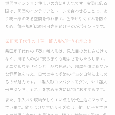
世代やマンション住まいの方にも人気です。実際に飾る
際は、周囲のインテリアとトーンを合わせることで、よ
り統一感のある空間を作れます。色あせやくすみを防ぐ
ため、飾る場所は直射日光を避けるのがポイントです。
柴田家千代作の「葵」雛人形で叶う心地よさ
柴田家千代作の「葵」雛人形は、見た目の美しさだけで
なく、飾る人の心に安らぎや心地よさをもたらします。
ミニマルなデザインと上品な色彩が、部屋全体に穏やか
な雰囲気を与え、日常の中で季節の行事を自然に楽しめ
るのが魅力です。「雛人形コンパクトモダン」や「雛人
形モダンおしゃれ」を求める方には特におすすめです。
また、手入れや収納がしやすい点も現代生活にマッチし
ています。飾りつけやすいサイズ感は、忙しい子育て世
帯や共働き家庭にも最適です。購入を検討する際は、飾