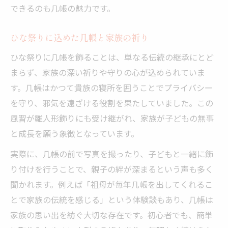
几帳を活用した桃の節句の新しい楽しみ方
できるのも几帳の魅力です。
現代家庭で学ぶひな祭りと几帳の役割
ひな祭りに込めた几帳と家族の祈り
ひな祭りに几帳を飾ることは、単なる伝統の継承にとど
まらず、家族の深い祈りや守りの心が込められていま
す。几帳はかつて貴族の寝所を囲うことでプライバシー
を守り、邪気を遠ざける役割を果たしていました。この
風習が雛人形飾りにも受け継がれ、家族が子どもの無事
と成長を願う象徴となっています。
実際に、几帳の前で写真を撮ったり、子どもと一緒に飾
り付けを行うことで、親子の絆が深まるという声も多く
聞かれます。例えば「祖母が毎年几帳を出してくれるこ
とで家族の伝統を感じる」という体験談もあり、几帳は
家族の思い出を紡ぐ大切な存在です。初心者でも、簡単