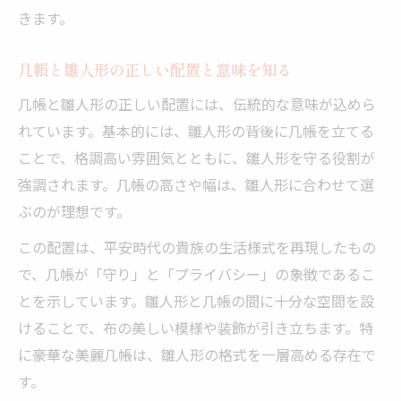
きます。
几帳と雛人形の正しい配置と意味を知る
几帳と雛人形の正しい配置には、伝統的な意味が込めら
れています。基本的には、雛人形の背後に几帳を立てる
ことで、格調高い雰囲気とともに、雛人形を守る役割が
強調されます。几帳の高さや幅は、雛人形に合わせて選
ぶのが理想です。
この配置は、平安時代の貴族の生活様式を再現したもの
で、几帳が「守り」と「プライバシー」の象徴であるこ
とを示しています。雛人形と几帳の間に十分な空間を設
けることで、布の美しい模様や装飾が引き立ちます。特
に豪華な美麗几帳は、雛人形の格式を一層高める存在で
す。