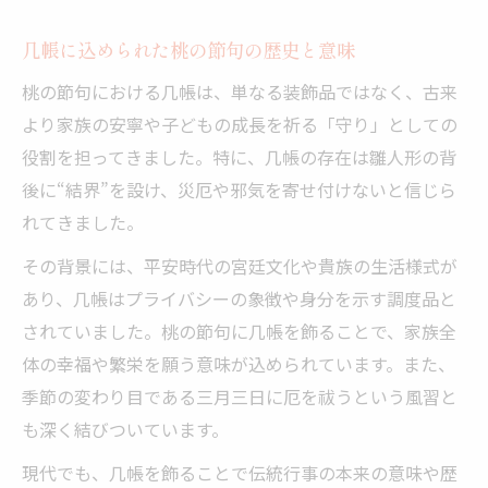
几帳に込められた桃の節句の歴史と意味
桃の節句における几帳は、単なる装飾品ではなく、古来
より家族の安寧や子どもの成長を祈る「守り」としての
役割を担ってきました。特に、几帳の存在は雛人形の背
後に“結界”を設け、災厄や邪気を寄せ付けないと信じら
れてきました。
その背景には、平安時代の宮廷文化や貴族の生活様式が
あり、几帳はプライバシーの象徴や身分を示す調度品と
されていました。桃の節句に几帳を飾ることで、家族全
体の幸福や繁栄を願う意味が込められています。また、
季節の変わり目である三月三日に厄を祓うという風習と
も深く結びついています。
現代でも、几帳を飾ることで伝統行事の本来の意味や歴