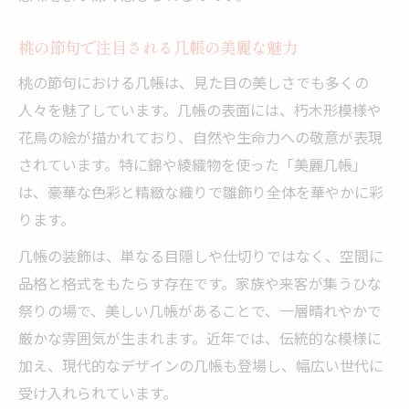
桃の節句で注目される几帳の美麗な魅力
桃の節句における几帳は、見た目の美しさでも多くの
人々を魅了しています。几帳の表面には、朽木形模様や
花鳥の絵が描かれており、自然や生命力への敬意が表現
されています。特に錦や綾織物を使った「美麗几帳」
は、豪華な色彩と精緻な織りで雛飾り全体を華やかに彩
ります。
几帳の装飾は、単なる目隠しや仕切りではなく、空間に
品格と格式をもたらす存在です。家族や来客が集うひな
祭りの場で、美しい几帳があることで、一層晴れやかで
厳かな雰囲気が生まれます。近年では、伝統的な模様に
加え、現代的なデザインの几帳も登場し、幅広い世代に
受け入れられています。