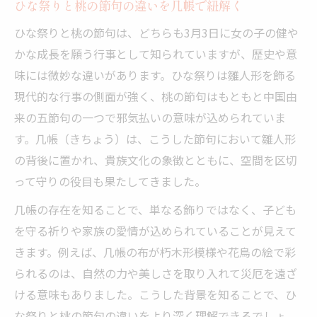
桃の節句を彩る几帳の模様とその由来
ひな祭りと桃の節句の違いを几帳で紐解く
ひな祭りの几帳が伝える伝統の美意識
ひな祭りと桃の節句は、どちらも3月3日に女の子の健や
雛人形を守る几帳の役割と飾り方解説
かな成長を願う行事として知られていますが、歴史や意
ひな祭りの雛人形を守る几帳の役割とは
味には微妙な違いがあります。ひな祭りは雛人形を飾る
現代的な行事の側面が強く、桃の節句はもともと中国由
桃の節句におすすめの几帳の飾り方のコツ
来の五節句の一つで邪気払いの意味が込められていま
几帳と雛人形の正しい配置と意味を知る
す。几帳（きちょう）は、こうした節句において雛人形
ひな祭りの几帳飾り方が伝える家族の心
の背後に置かれ、貴族文化の象徴とともに、空間を区切
桃の節句の几帳飾りで厄払いの願いを込め
って守りの役目も果たしてきました。
る
几帳の存在を知ることで、単なる飾りではなく、子ども
伝統を継ぐ桃の節句と几帳の意味とは
を守る祈りや家族の愛情が込められていることが見えて
桃の節句で継承される几帳の本当の意味
きます。例えば、几帳の布が朽木形模様や花鳥の絵で彩
ひな祭りと几帳で守る家族の伝統行事
られるのは、自然の力や美しさを取り入れて災厄を遠ざ
几帳が伝える桃の節句の深い歴史背景
ける意味もありました。こうした背景を知ることで、ひ
ひな祭りに見る几帳の伝統と現代の融合
な祭りと桃の節句の違いをより深く理解できるでしょ