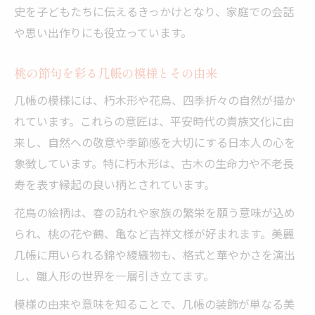
史を子どもたちに伝えるきっかけとなり、家庭での会話
や思い出作りにも役立っています。
桃の節句を彩る几帳の模様とその由来
几帳の模様には、朽木形や花鳥、四季折々の自然が描か
れています。これらの意匠は、平安時代の貴族文化に由
来し、自然への敬意や季節感を大切にする日本人の心を
象徴しています。特に朽木形は、古木の生命力や不老長
寿を表す縁起の良い柄とされています。
花鳥の絵柄は、春の訪れや家族の繁栄を願う意味が込め
られ、桃の花や鶴、亀など吉祥文様が好まれます。美麗
几帳に用いられる錦や綾織物も、格式と華やかさを演出
し、雛人形の世界を一層引き立てます。
模様の由来や意味を知ることで、几帳の装飾が単なる美