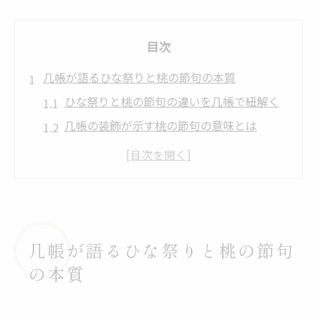
目次
几帳が語るひな祭りと桃の節句の本質
ひな祭りと桃の節句の違いを几帳で紐解く
几帳の装飾が示す桃の節句の意味とは
ひな祭りに込めた几帳と家族の祈り
几帳を通して見る桃の節句の本当の意味
ひな祭りと桃の節句が伝える守りの心
桃の節句に学ぶ几帳の装飾と由来
桃の節句で輝く几帳の美しい装飾の魅力
几帳が語るひな祭りと桃の節句
ひな祭りと几帳の由来を丁寧に解説
の本質
几帳に込められた桃の節句の歴史と意味