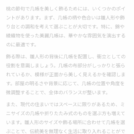
桃の節句で几帳を美しく飾るためには、いくつかのポイ
ントがあります。まず、几帳の柄や色合いは雛人形や飾
り台との調和を考えて選ぶことが大切です。特に、錦や
綾織物を使った美麗几帳は、華やかな雰囲気を演出する
のに最適です。
飾る際は、雛人形の背後に几帳を配置し、衝立としての
役割を意識しましょう。几帳の布部分がしっかりと張ら
れているか、模様が正面から美しく見えるかを確認しま
す。部屋の明るさや背景に応じて、几帳の位置や角度を
微調整することで、全体のバランスが整います。
また、現代の住まいではスペースに限りがあるため、ミ
ニサイズの几帳や折りたたみ式のものを選ぶ方も増えて
います。雛人形のサイズや飾る場所に合わせて几帳を選
ぶことで、伝統美を無理なく生活に取り入れることがで