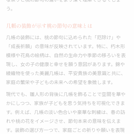
桃の節句と几帳の意味を子どもに伝える
う。
ひな祭りを彩る几帳の秘密を探る旅
几帳の装飾が示す桃の節句の意味とは
ひな祭りを華やかにする几帳の秘密
几帳の装飾には、桃の節句に込められた「厄除け」や
桃の節句で注目される几帳の美麗な魅力
「成長祈願」の意味が反映されています。特に、朽木形
几帳に隠されたひな祭りの意味を深掘り
模様や花鳥の絵柄は、自然の生命力や季節の移ろいを表
桃の節句を支える几帳の知られざる役割
現し、女の子の健康と幸せを願う意図があります。錦や
ひな祭りの几帳が映す家族の守りの形
綾織物を使った美麗几帳は、平安貴族の美意識と共に、
現代に活きる几帳とひな祭りの知恵
家庭の繁栄や子どもの未来への希望を象徴します。
現代の暮らしに生かすひな祭りの几帳活用
現代でも、雛人形の背後に几帳を飾ることで空間を華や
法
かにしつつ、家族が子どもを思う気持ちを可視化できま
桃の節句の几帳が守る家族と伝統の知恵
す。例えば、几帳の淡い色合いや豪華な刺繍は、春の訪
ひな祭りと几帳の知識を次世代に伝える方
れや桃の花をイメージさせ、節句本来の意味を伝えま
法
す。装飾の選び方一つで、家庭ごとの祈りや願いを表現