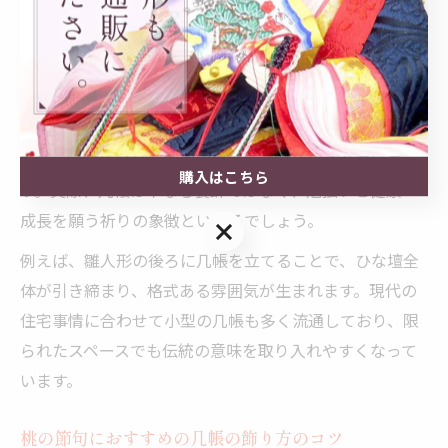
えています。
几帳を雛人形の背に配することで、外部からの邪気や不
浄を遮る「守り」の役割を果たします。これは、平安時
代の寝殿造りにおけるプライバシー確保と同様の役割で
あり、家族や子どもを大切に思う心が込められていま
購入はこちら
す。実際、几帳は単なる装飾ではなく、厄払いと健康・
成長を願う祈りの象徴といえるでしょう。
購入はこちら
例えば、雛人形の後ろに几帳を立てることで、ひな壇全
体が引き締まり、格式ある雰囲気が生まれます。現代の
住宅事情に合わせて小型の几帳も多く流通しており、限
られたスペースでも伝統の意味を取り入れやすくなって
います。
桃の節句におすすめの几帳の飾り方のコツ