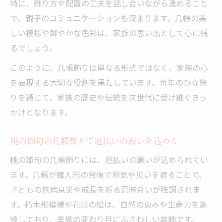
特に、飾り方や配置の工夫を話し合いながら進めること
で、親子のコミュニケーションも深まります。几帳の美
しい模様や鮮やかな色彩は、家族の思い出として心に残
るでしょう。
このように、几帳飾りは単なる形式ではなく、家族の心
を表現する大切な役割を果たしています。毎年のひな祭
りを通じて、家族の歴史や伝統を次世代に受け継ぐきっ
かけとなります。
桃の節句の几帳飾りで厄払いの願いを込める
桃の節句の几帳飾りには、厄払いの願いが込められてい
ます。几帳が雛人形の背後で邪気や災いを遮ることで、
子どもの無病息災や成長を祈る意味合いが強調されま
す。朽木形模様や花鳥の絵は、自然の恵みや生命力を象
徴しており、季節の変わり目にふさわしい装飾です。