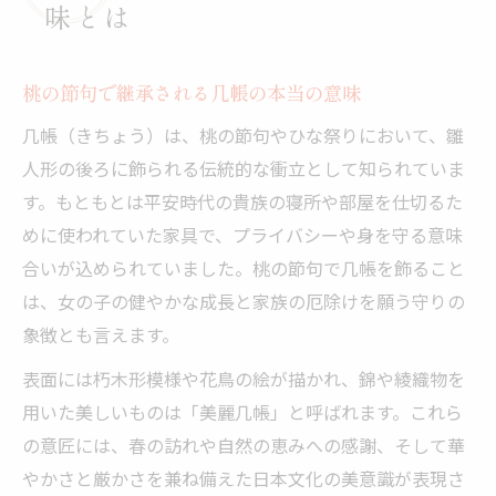
味とは
桃の節句で継承される几帳の本当の意味
几帳（きちょう）は、桃の節句やひな祭りにおいて、雛
人形の後ろに飾られる伝統的な衝立として知られていま
す。もともとは平安時代の貴族の寝所や部屋を仕切るた
めに使われていた家具で、プライバシーや身を守る意味
合いが込められていました。桃の節句で几帳を飾ること
は、女の子の健やかな成長と家族の厄除けを願う守りの
象徴とも言えます。
表面には朽木形模様や花鳥の絵が描かれ、錦や綾織物を
用いた美しいものは「美麗几帳」と呼ばれます。これら
の意匠には、春の訪れや自然の恵みへの感謝、そして華
やかさと厳かさを兼ね備えた日本文化の美意識が表現さ