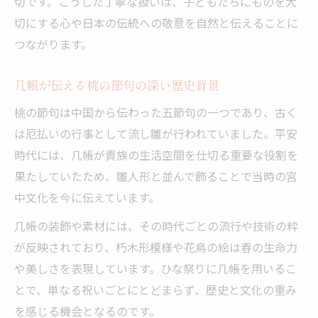
切です。こうした丁寧な扱いは、子どもたちにものを大
切にする心や日本の伝統への敬意を自然と伝えることに
つながります。
几帳が伝える桃の節句の深い歴史背景
桃の節句は中国から伝わった五節句の一つであり、古く
は厄払いの行事として流し雛が行われていました。平安
時代には、几帳が貴族の生活空間を仕切る重要な役割を
果たしていたため、雛人形と並んで飾ることで当時の宮
中文化を今に伝えています。
几帳の装飾や素材には、その時代ごとの流行や技術の粋
が反映されており、朽木形模様や花鳥の絵は春の生命力
や美しさを表現しています。ひな祭りに几帳を用いるこ
とで、単なる祝いごとにとどまらず、歴史と文化の重み
を感じる機会となるのです。