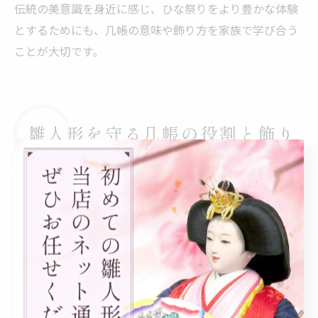
伝統の美意識を身近に感じ、ひな祭りをより豊かな体験
とするためにも、几帳の意味や飾り方を家族で学び合う
ことが大切です。
雛人形を守る几帳の役割と飾り
方解説
ひな祭りの雛人形を守る几帳の役割とは
ひな祭りや桃の節句において、几帳（きちょう）は雛人
形の背後に飾られる重要な道具です。几帳は、もともと
平安時代の貴族文化から生まれた衝立であり、布を張っ
た構造が特徴です。朽木形模様や花鳥の絵、美しい錦織
物の装飾が施されることで、空間に華やかさと気品を添