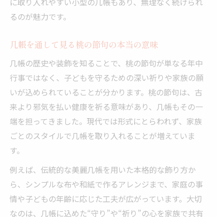
に取り入れやすい小型の几帳もあり、無理なく続けられ
るのが魅力です。
几帳を通して見る桃の節句の本当の意味
几帳の歴史や装飾を知ることで、桃の節句が単なる年中
行事ではなく、子どもを守るための深い祈りや家族の願
いが込められていることが分かります。桃の節句は、古
来より邪気を払い健康を祈る意味があり、几帳もその一
端を担ってきました。現代では形式にとらわれず、家族
ごとのスタイルで几帳を取り入れることが増えていま
す。
例えば、伝統的な美麗几帳を用いた本格的な飾り方か
ら、シンプルな布や和紙で作るアレンジまで、家庭の事
情や子どもの年齢に応じた工夫が広がっています。大切
なのは、几帳に込めた“守り”や“祈り”の心を家族で共有