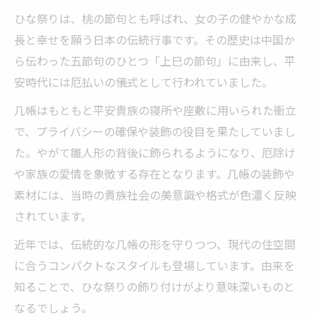
ひな祭りは、桃の節句とも呼ばれ、女の子の健やかな成
長と幸せを願う日本の伝統行事です。その歴史は中国か
ら伝わった五節句のひとつ「上巳の節句」に由来し、平
安時代には厄払いの儀式として行われていました。
几帳はもともと平安貴族の寝所や座敷に用いられた衝立
で、プライバシーの確保や装飾の役目を果たしていまし
た。やがて雛人形の背後に飾られるようになり、厄除け
や家族の愛情を象徴する存在となります。几帳の装飾や
素材には、当時の貴族社会の美意識や格式が色濃く反映
されています。
近年では、伝統的な几帳の形を守りつつ、現代の住空間
に合うコンパクトなスタイルも登場しています。由来を
知ることで、ひな祭りの飾り付けがより意味深いものと
なるでしょう。