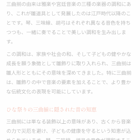
三曲揃の由来は雅楽や宮廷音楽の三種の楽器の調和にあ
り、これが雛道具として発展したのは江戸時代以降のこ
とです。琴、三味線、胡弓はそれぞれ異なる音色を持ち
つつも、一緒に奏でることで美しい調和を生み出しま
す。
この調和は、家族や社会の和、そして子どもの健やかな
成長を願う象徴として雛飾りに取り入れられ、三曲揃は
雛人形とともにその意味を深めてきました。特に三曲揃
は、雛飾りの中で音楽の要素を加えることで、より豊か
な伝統文化の表現を可能にしています。
ひな祭りの三曲揃に隠された昔の知恵
三曲揃には単なる装飾以上の意味があり、古くから音楽
の力で災厄を避け、子どもの健康を守るという知恵が込
められています。琴、三味線、胡弓の音色が調和するこ