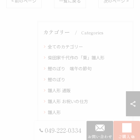
< 前のページ
一覧に戻る
次のページ >
カテゴリー
Categories
全てのカテゴリー
柴田家千代作の「葵」雛人形
鯉のぼり 端午の節句
鯉のぼり
雛人形 通販
雛人形 お祝いの仕方
雛人形
鎧・兜
049-222-0334
葵 平安 雛人形
お問い合わせ
ご購入