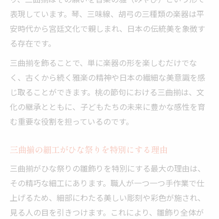
ひな祭りと三曲揃が教える日本の美意識
表現しています。琴、三味線、胡弓の三種類の楽器は平
安時代から宮廷文化で親しまれ、日本の伝統美を象徴す
桃の節句の三曲揃に見る和の伝統精神
る存在です。
三曲揃の雛道具が示す日本人の優しさ
三曲揃を飾ることで、単に楽器の形を楽しむだけでな
ひな祭りを通じて継承される三曲揃の心
く、古くから続く雅楽の精神や日本の繊細な美意識を感
桃の節句と三曲揃が織りなす文化の魅力
じ取ることができます。桃の節句における三曲揃は、文
三曲揃ならではの雛祭りの楽しみ方
化の継承とともに、子どもたちの未来に豊かな感性を育
ひな祭りの三曲揃を眺める贅沢な時間
む重要な役割を担っているのです。
桃の節句に三曲揃を家族で楽しむ工夫
三曲揃を活かした雛祭りの伝統的な遊び
三曲揃の細工がひな祭りを特別にする理由
雛道具三曲揃がもたらす春の特別な体験
三曲揃がひな祭りの雛飾りを特別にする最大の理由は、
ひな祭りで三曲揃を語り合う親子の時間
その精巧な細工にあります。職人が一つ一つ手作業で仕
上げるため、細部にわたる美しい彫刻や彩色が施され、
見る人の目を引きつけます。これにより、雛飾り全体が