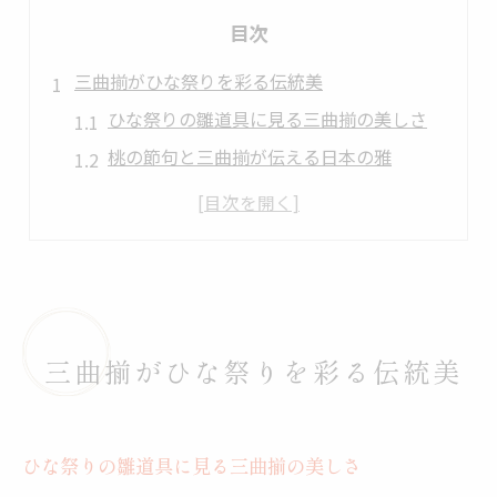
目次
三曲揃がひな祭りを彩る伝統美
ひな祭りの雛道具に見る三曲揃の美しさ
桃の節句と三曲揃が伝える日本の雅
三曲揃の細工がひな祭りを特別にする理由
雛道具としての三曲揃の役割と伝統性
桃の節句で輝く三曲揃の魅力を解説
桃の節句に込める三曲揃の想い
桃の節句に三曲揃で願う子供の幸せ
三曲揃がひな祭りを彩る伝統美
ひな祭りの三曲揃が象徴する親の願い
三曲揃に込められた桃の節句ならではの心
ひな祭りと三曲揃に重なる成長の祈り
ひな祭りの雛道具に見る三曲揃の美しさ
三曲揃の雛道具で伝える桃の節句の想い