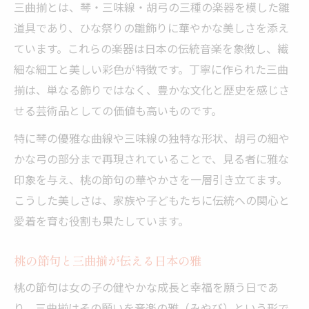
三曲揃とは、琴・三味線・胡弓の三種の楽器を模した雛
子供の成長を願う雛道具三曲揃
道具であり、ひな祭りの雛飾りに華やかな美しさを添え
ひな祭り三曲揃に込める健やかな願い
ています。これらの楽器は日本の伝統音楽を象徴し、繊
細な細工と美しい彩色が特徴です。丁寧に作られた三曲
桃の節句で三曲揃が果たす役割を解説
揃は、単なる飾りではなく、豊かな文化と歴史を感じさ
雛道具三曲揃が支える子供の成長祈願
せる芸術品としての価値も高いものです。
三曲揃の優雅さが育む伝統と愛情
特に琴の優雅な曲線や三味線の独特な形状、胡弓の細や
ひな祭りで学ぶ三曲揃の意味と願い
かな弓の部分まで再現されていることで、見る者に雅な
三曲揃の由来を通して知る桃の節句
印象を与え、桃の節句の華やかさを一層引き立てます。
三曲揃の歴史から紐解くひな祭りの意味
こうした美しさは、家族や子どもたちに伝統への関心と
桃の節句で三曲揃が生まれた背景とは
愛着を育む役割も果たしています。
三曲揃の由来と雛道具の発展を探る
ひな祭りの三曲揃に隠された昔の知恵
桃の節句と三曲揃が伝える日本の雅
桃の節句の伝統を支える三曲揃の起源
桃の節句は女の子の健やかな成長と幸福を願う日であ
雛祭りに学ぶ三曲揃と日本の心
り、三曲揃はその願いを音楽の雅（みやび）という形で