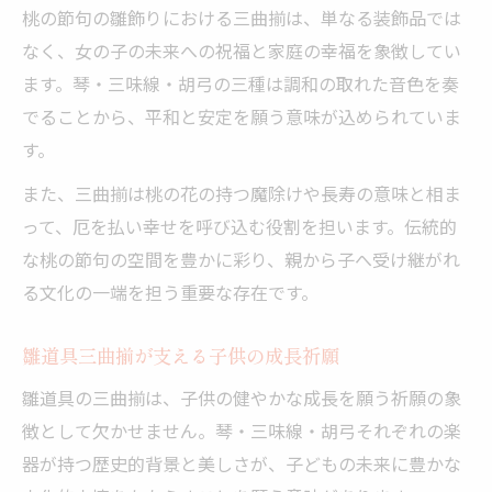
桃の節句の雛飾りにおける三曲揃は、単なる装飾品では
なく、女の子の未来への祝福と家庭の幸福を象徴してい
ます。琴・三味線・胡弓の三種は調和の取れた音色を奏
でることから、平和と安定を願う意味が込められていま
す。
また、三曲揃は桃の花の持つ魔除けや長寿の意味と相ま
って、厄を払い幸せを呼び込む役割を担います。伝統的
な桃の節句の空間を豊かに彩り、親から子へ受け継がれ
る文化の一端を担う重要な存在です。
雛道具三曲揃が支える子供の成長祈願
雛道具の三曲揃は、子供の健やかな成長を願う祈願の象
徴として欠かせません。琴・三味線・胡弓それぞれの楽
器が持つ歴史的背景と美しさが、子どもの未来に豊かな