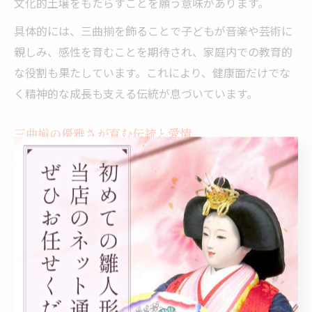
文化的土壌をもたらすことを願う意味があります。
具体的には、三曲揃を飾ることで子どもが音楽や芸術に
親しみ、感性を育むことを期待され、家庭内での教育的
な役割も果たしています。これにより、健康面だけでな
く精神的な成長も支える伝統が息づいています。
三曲揃の優雅さが育む伝統と愛情
三曲揃の優雅な佇まいは、ひな祭りの伝統をより深く味
わうための重要な要素です。美しい楽器の形状や細部の
装飾は、昔から受け継がれてきた工芸技術の粋を示し、
飾る家庭の愛情と誇りを象徴しています。
この優雅さは単なる見た目の美しさだけでなく、家族間
の絆や子どもへの温かな想いを育む役割も果たしていま
す。伝統行事を通じて、親から子へと継承される文化的