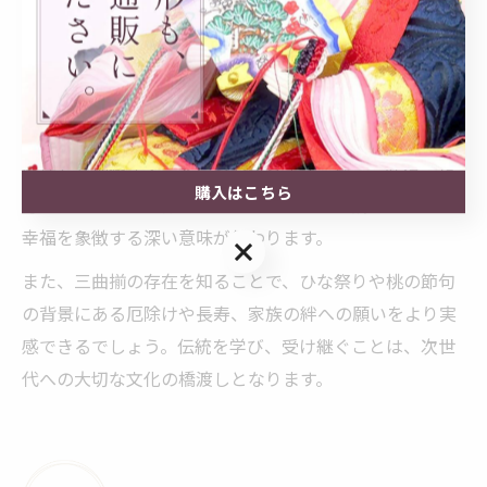
価値と愛情が、三曲揃の存在によって一層強まります。
ひな祭りで学ぶ三曲揃の意味と願い
ひな祭りを通じて三曲揃の意味を学ぶことは、単に伝統
を知るだけでなく、子どもの健やかな成長を願う家族の
気持ちを理解することにつながります。琴・三味線・胡
購入はこちら
弓という三種の楽器が一体となることで、調和や平和、
幸福を象徴する深い意味が伝わります。
購入はこちら
また、三曲揃の存在を知ることで、ひな祭りや桃の節句
の背景にある厄除けや長寿、家族の絆への願いをより実
感できるでしょう。伝統を学び、受け継ぐことは、次世
代への大切な文化の橋渡しとなります。