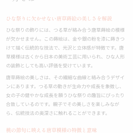
桃の節句を彩る蒔絵模様の意味を知る
ひな祭りを飾る蒔絵模様の意味と起源を解
ひな祭りに欠かせない唐草蒔絵の美しさを解説
説
ひな祭りの飾りには、つる草が絡み合う唐草蒔絵の模様
桃の節句に伝わる蒔絵模様の願いと象徴性
が欠かせません。この蒔絵は、金や銀の粉を漆に蒔きつ
唐草蒔絵が表す桃の節句の願いとはなにか
けて描く伝統的な技法で、光沢と立体感が特徴です。唐
蒔絵模様に込められた子どもへの思いを紐
草模様は古くから日本の美術工芸に用いられ、ひな人形
解く
の装飾としても高い評価を受けています。
ひな祭りの飾りが伝える蒔絵模様の深い由
唐草蒔絵の美しさは、その繊細な曲線と絡み合うデザイ
来
ンにあります。つる草の動きが生命力や成長を象徴し、
伝統行事で学ぶ唐草蒔絵の深い願い
女の子の健やかな成長を願うひな祭りの趣旨にぴったり
ひな祭りに込める唐草蒔絵の願いを伝える
合致しているのです。親子でその美しさを楽しみなが
理由
ら、伝統技法の奥深さに触れることができます。
桃の節句の伝統を支える唐草模様の意味
親子で知る唐草蒔絵に託された深い思い
桃の節句に映える唐草模様の特徴と意味