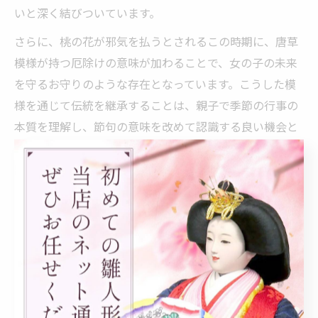
いと深く結びついています。
さらに、桃の花が邪気を払うとされるこの時期に、唐草
模様が持つ厄除けの意味が加わることで、女の子の未来
を守るお守りのような存在となっています。こうした模
様を通じて伝統を継承することは、親子で季節の行事の
本質を理解し、節句の意味を改めて認識する良い機会と
なるでしょう。
親子で知る唐草蒔絵に託された深い思い
唐草蒔絵には、ただ美しい装飾というだけでなく、古く
から人々の願いや祈りが込められてきました。親子でそ
の深い思いを知ることで、ひな祭りや桃の節句の意義を
より身近に感じることができます。例えば、唐草の連続
する模様は「永遠の生命力」を象徴し、子どもたちの未