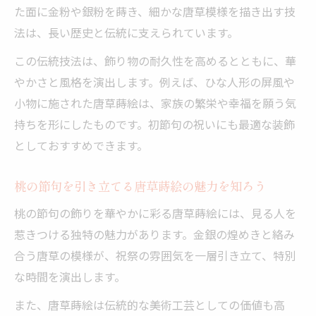
た面に金粉や銀粉を蒔き、細かな唐草模様を描き出す技
ひな祭りの伝統と唐草蒔絵の歴史的つなが
法は、長い歴史と伝統に支えられています。
り
この伝統技法は、飾り物の耐久性を高めるとともに、華
桃の節句を彩る唐草蒔絵の受け継がれる歴
やかさと風格を演出します。例えば、ひな人形の屏風や
史
小物に施された唐草蒔絵は、家族の繁栄や幸福を願う気
ひな祭り文化に根付く蒔絵模様の変遷を解
持ちを形にしたものです。初節句の祝いにも最適な装飾
説
としておすすめできます。
唐草模様が伝えるひな祭りの歴史的な意義
桃の節句と蒔絵模様の歩みをたどる
桃の節句を引き立てる唐草蒔絵の魅力を知ろう
健やかな成長を願う節句飾りの秘密を解説
桃の節句の飾りを華やかに彩る唐草蒔絵には、見る人を
ひな祭り飾りに込められた成長への願いと
惹きつける独特の魅力があります。金銀の煌めきと絡み
は
合う唐草の模様が、祝祭の雰囲気を一層引き立て、特別
桃の節句の飾りが伝える幸福と厄除けの意
な時間を演出します。
味
また、唐草蒔絵は伝統的な美術工芸としての価値も高