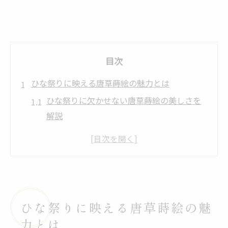
目次
ひな祭りに映える唐草蒔絵の魅力とは
ひな祭りに欠かせない唐草蒔絵の美しさを
解説
桃の節句に映える唐草模様の特徴と意味
ひな祭りの飾りに見る唐草蒔絵の伝統技法
桃の節句を引き立てる唐草蒔絵の魅力を知
ろう
蒔絵模様の中でも人気の唐草模様の役割と
ひな祭りに映える唐草蒔絵の魅
は
力とは