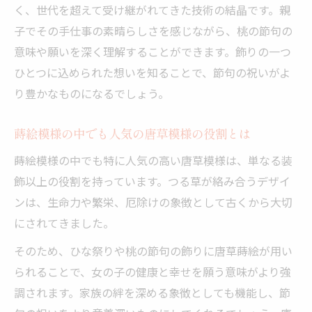
唐草蒔絵が象徴する健やかな成長の秘密
く、世代を超えて受け継がれてきた技術の結晶です。親
ひな祭りの飾り付けで知る願いの込め方
子でその手仕事の素晴らしさを感じながら、桃の節句の
桃の節句の節句飾りに学ぶ日本の伝統的な
意味や願いを深く理解することができます。飾りの一つ
思い
ひとつに込められた想いを知ることで、節句の祝いがよ
り豊かなものになるでしょう。
蒔絵模様の中でも人気の唐草模様の役割とは
蒔絵模様の中でも特に人気の高い唐草模様は、単なる装
飾以上の役割を持っています。つる草が絡み合うデザイ
ンは、生命力や繁栄、厄除けの象徴として古くから大切
にされてきました。
そのため、ひな祭りや桃の節句の飾りに唐草蒔絵が用い
られることで、女の子の健康と幸せを願う意味がより強
調されます。家族の絆を深める象徴としても機能し、節