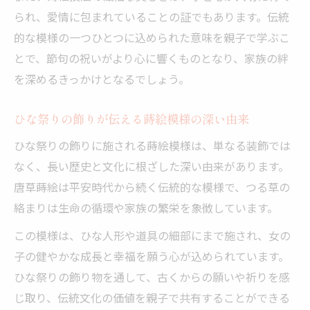
られ、愛情に包まれていることの証でもあります。伝統
的な模様の一つひとつに込められた意味を親子で学ぶこ
とで、節句の祝いがより心に響くものとなり、家族の絆
を深めるきっかけとなるでしょう。
ひな祭りの飾りが伝える蒔絵模様の深い由来
ひな祭りの飾りに施される蒔絵模様は、単なる装飾では
なく、長い歴史と文化に根ざした深い由来があります。
唐草蒔絵は平安時代から続く伝統的な模様で、つる草の
絡まりは生命の循環や家族の繁栄を象徴しています。
この模様は、ひな人形や道具の細部にまで施され、女の
子の健やかな成長と幸福を願う心が込められています。
ひな祭りの飾り物を通して、古くからの願いや祈りを感
じ取り、伝統文化の価値を親子で共有することができる