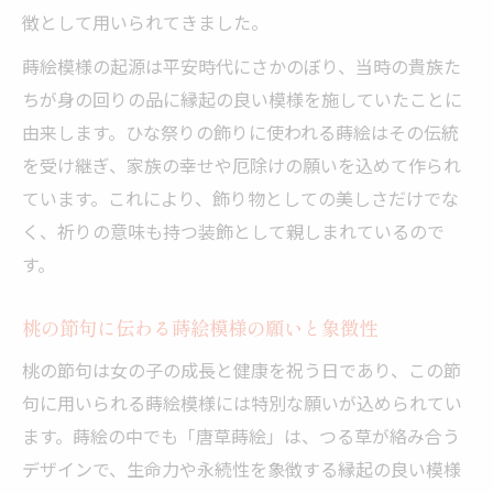
徴として用いられてきました。
蒔絵模様の起源は平安時代にさかのぼり、当時の貴族た
ちが身の回りの品に縁起の良い模様を施していたことに
由来します。ひな祭りの飾りに使われる蒔絵はその伝統
を受け継ぎ、家族の幸せや厄除けの願いを込めて作られ
ています。これにより、飾り物としての美しさだけでな
く、祈りの意味も持つ装飾として親しまれているので
す。
桃の節句に伝わる蒔絵模様の願いと象徴性
桃の節句は女の子の成長と健康を祝う日であり、この節
句に用いられる蒔絵模様には特別な願いが込められてい
ます。蒔絵の中でも「唐草蒔絵」は、つる草が絡み合う
デザインで、生命力や永続性を象徴する縁起の良い模様