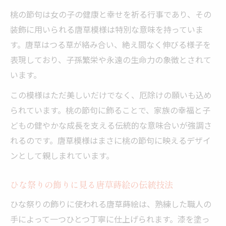
ひな祭りの飾りが語る唐草模様の願いと歴
桃の節句は女の子の健康と幸せを祈る行事であり、その
史
装飾に用いられる唐草模様は特別な意味を持っていま
桃の節句と唐草蒔絵の絆を見つめ直す機会
す。唐草はつる草が絡み合い、絶え間なく伸びる様子を
に
表現しており、子孫繁栄や永遠の生命力の象徴とされて
います。
親子で楽しむ桃の節句と蒔絵の関係
ひな祭りを親子で楽しむ蒔絵の魅力を探ろ
この模様はただ美しいだけでなく、厄除けの願いも込め
う
られています。桃の節句に飾ることで、家族の幸福と子
桃の節句の飾り付けに蒔絵を取り入れるコ
どもの健やかな成長を支える伝統的な意味合いが強調さ
ツ
れるのです。唐草模様はまさに桃の節句に映えるデザイ
ンとして親しまれています。
家族で学ぶ蒔絵模様と桃の節句の伝統的な
関係
ひな祭りの飾りに見る唐草蒔絵の伝統技法
ひな祭りに親子で触れたい唐草蒔絵の魅力
ひな祭りの飾りに使われる唐草蒔絵は、熟練した職人の
蒔絵模様の体験で桃の節句をより深く知る
手によって一つひとつ丁寧に仕上げられます。漆を塗っ
唐草蒔絵が紡ぐひな祭りの歴史を探る