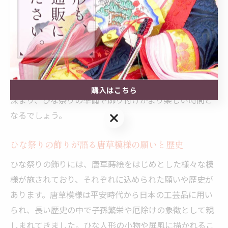
来が末永く幸せであるよう願う気持ちが表現されていま
す。
また、蒔絵の技術自体も職人の手仕事による伝統工芸で
あり、その繊細な技法を知ることで、伝統文化の価値や
大切さを子どもたちに伝えることが可能です。こうした
背景を話題にすることで、親子のコミュニケーションも
購入はこちら
深まり、ひな祭りの準備や飾り付けがより楽しい時間と
なるでしょう。
購入はこちら
ひな祭りの飾りが語る唐草模様の願いと歴史
ひな祭りの飾りには、唐草蒔絵をはじめとした様々な模
様が施されており、それぞれに込められた願いや歴史が
あります。唐草模様は平安時代から日本の工芸品に用い
られ、長い歴史の中で子孫繁栄や厄除けの象徴として親
しまれてきました。ひな人形の小物や屏風に描かれるこ