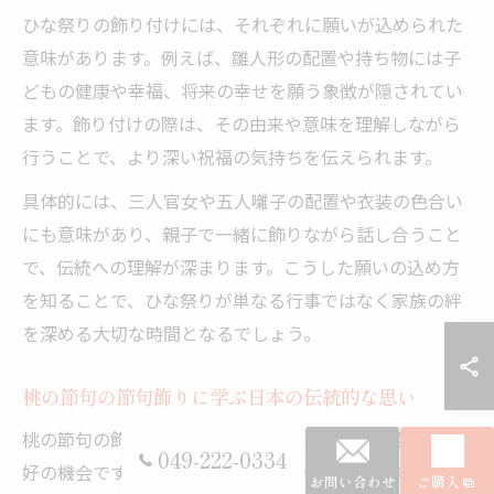
ひな祭りの飾り付けには、それぞれに願いが込められた
意味があります。例えば、雛人形の配置や持ち物には子
どもの健康や幸福、将来の幸せを願う象徴が隠されてい
ます。飾り付けの際は、その由来や意味を理解しながら
行うことで、より深い祝福の気持ちを伝えられます。
具体的には、三人官女や五人囃子の配置や衣装の色合い
にも意味があり、親子で一緒に飾りながら話し合うこと
で、伝統への理解が深まります。こうした願いの込め方
を知ることで、ひな祭りが単なる行事ではなく家族の絆
を深める大切な時間となるでしょう。
桃の節句の節句飾りに学ぶ日本の伝統的な思い
桃の節句の飾りは、日本の伝統的な思いや文化を学ぶ絶
049-222-0334
好の機会です。飾りには厄除けや幸せを願う意味が込め
お問い合わせ
ご購入