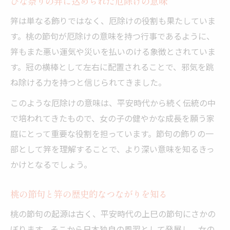
ひな祭りの笄に込められた厄除けの意味
笄は単なる飾りではなく、厄除けの役割も果たしていま
す。桃の節句が厄除けの意味を持つ行事であるように、
笄もまた悪い運気や災いを払いのける象徴とされていま
す。冠の横棒として左右に配置されることで、邪気を跳
ね除ける力を持つと信じられてきました。
このような厄除けの意味は、平安時代から続く伝統の中
で培われてきたもので、女の子の健やかな成長を願う家
庭にとって重要な役割を担っています。節句の飾りの一
部として笄を理解することで、より深い意味を知るきっ
かけとなるでしょう。
桃の節句と笄の歴史的なつながりを知る
桃の節句の起源は古く、平安時代の上巳の節句にさかの
ぼります。そこから日本独自の風習として発展し、女の