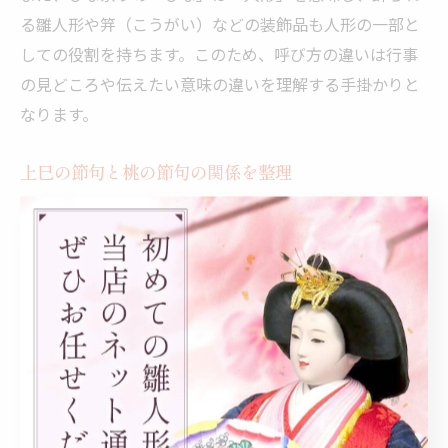
る雛人形や笄（こうがい）などの装飾品も人形の一部と
しての役割を持ちます。このため、呼び方の違いは行事
の見どころや伝えたい意味の違いを理解する手掛かりと
なります。
上巳の節句と桃の節句の関係を整理
桃の節句の起源は中国の「上巳の節句」にあります。上
巳の節句は3月3日に行われ、厄除けのために川に人形を
流す風習がありました。日本に伝わると、この風習が女
の子の健康祈願の行事として発展し、桃の節句と呼ばれ
るようになりました。
桃の花が咲く時期に合わせて行われるため、桃の節句と
名付けられ、桃の持つ魔除けの力が加わり厄除けの意味
が強調されました。上巳の節句という言葉は古くから使