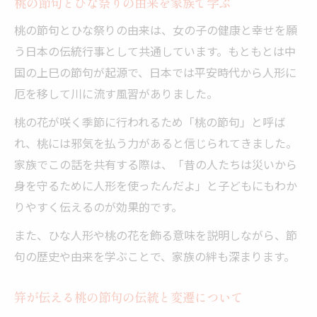
桃の節句とひな祭りの由来を家族で学ぶ
ひな祭りと桃の節句の言い換えを会話で活
桃の節句とひな祭りの由来は、女の子の健康と幸せを願
用
う日本の伝統行事として共通しています。もともとは中
笄の意味を子どもにも分かる言葉で伝える
国の上巳の節句が起源で、日本では平安時代から人形に
桃の節句の由来や風習を家族で学ぶ楽しみ
厄を移して川に流す風習がありました。
方
桃の花が咲く季節に行われるため「桃の節句」と呼ば
ひな祭りと桃の節句の違いを身近な例で解
れ、桃には邪気を払う力があると信じられてきました。
説
家族でこの話を共有する際は、「昔の人たちは災いから
身を守るために人形を使ったんだよ」と子どもにもわか
りやすく伝えるのが効果的です。
また、ひな人形や桃の花を飾る意味を説明しながら、節
句の歴史や由来を学ぶことで、家族の絆も深まります。
笄が伝える桃の節句の伝統と変遷について