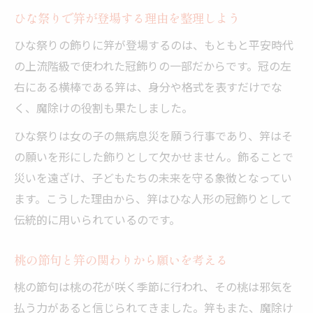
ひな祭りで笄が登場する理由を整理しよう
ひな祭りの飾りに笄が登場するのは、もともと平安時代
の上流階級で使われた冠飾りの一部だからです。冠の左
右にある横棒である笄は、身分や格式を表すだけでな
く、魔除けの役割も果たしました。
ひな祭りは女の子の無病息災を願う行事であり、笄はそ
の願いを形にした飾りとして欠かせません。飾ることで
災いを遠ざけ、子どもたちの未来を守る象徴となってい
ます。こうした理由から、笄はひな人形の冠飾りとして
伝統的に用いられているのです。
桃の節句と笄の関わりから願いを考える
桃の節句は桃の花が咲く季節に行われ、その桃は邪気を
払う力があると信じられてきました。笄もまた、魔除け