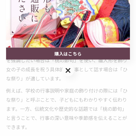
われていますが、現在では桃の節句として親しまれてい
ます。
ひな祭りと桃の節句の使い分けを解説
ひな祭りと桃の節句は、日常会話や行事の説明で使い分
けることが大切です。伝統的な行事の由来や季節の意味
購入はこちら
を強調したい場合は「桃の節句」を使い、雛人形を飾り
購入はこちら
女の子の成長を祝う具体的な行事として話す場合は「ひ
な祭り」が適しています。
例えば、学校の行事説明や家庭の飾り付けの際には「ひ
な祭り」と呼ぶことで、子どもにもわかりやすく伝わり
ます。一方、伝統文化や歴史的な話題では「桃の節句」
と言うことで、行事の深い意味や季節感を伝えることが
できます。