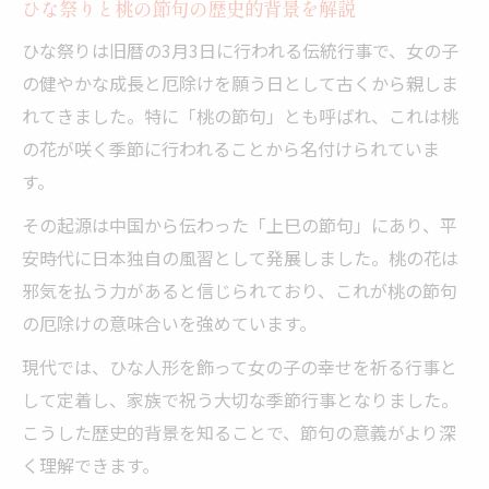
ひな祭りと桃の節句の歴史的背景を解説
笄はなぜ桃の節句に大切にされるのか
ひな祭りは旧暦の3月3日に行われる伝統行事で、女の子
ひな祭りの飾りと笄の意味を子どもに伝え
の健やかな成長と厄除けを願う日として古くから親しま
る
れてきました。特に「桃の節句」とも呼ばれ、これは桃
ひな祭りと桃の節句の違いをやさしく紹介
の花が咲く季節に行われることから名付けられていま
ひな祭りと桃の節句は何が違うのか
す。
桃の節句とひな祭りの呼び方の違いに注目
その起源は中国から伝わった「上巳の節句」にあり、平
上巳の節句と桃の節句の関係を整理
安時代に日本独自の風習として発展しました。桃の花は
ひな祭りと桃の節句の使い分けを解説
邪気を払う力があると信じられており、これが桃の節句
の厄除けの意味合いを強めています。
桃の節句は女の子の行事なのか分かりやす
く
現代では、ひな人形を飾って女の子の幸せを祈る行事と
女の子の節句に宿る笄の歴史と背景とは
して定着し、家族で祝う大切な季節行事となりました。
こうした歴史的背景を知ることで、節句の意義がより深
桃の節句が女の子の節句と呼ばれる理由
く理解できます。
笄が伝える女の子の健やかな成長の願い