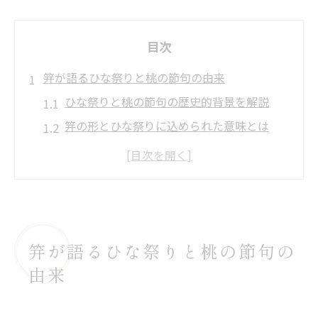
目次
笄が語るひな祭りと桃の節句の由来
ひな祭りと桃の節句の歴史的背景を解説
笄の形とひな祭りに込められた意味とは
桃の節句とひな祭りの由来を家族で学ぶ
笄が伝える桃の節句の伝統と変遷について
ひな祭りにおける笄の由来を分かりやすく
紹介
桃の節句における笄の意味を解き明かす
笄が語るひな祭りと桃の節句の
桃の節句の飾り笄が持つ願いと意味
由来
ひな祭りで笄が登場する理由を整理しよう
桃の節句と笄の関わりから願いを考える