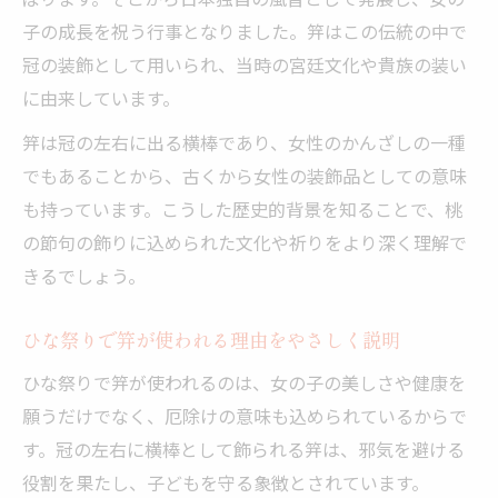
子の成長を祝う行事となりました。笄はこの伝統の中で
冠の装飾として用いられ、当時の宮廷文化や貴族の装い
に由来しています。
笄は冠の左右に出る横棒であり、女性のかんざしの一種
でもあることから、古くから女性の装飾品としての意味
も持っています。こうした歴史的背景を知ることで、桃
の節句の飾りに込められた文化や祈りをより深く理解で
きるでしょう。
ひな祭りで笄が使われる理由をやさしく説明
ひな祭りで笄が使われるのは、女の子の美しさや健康を
願うだけでなく、厄除けの意味も込められているからで
す。冠の左右に横棒として飾られる笄は、邪気を避ける
役割を果たし、子どもを守る象徴とされています。