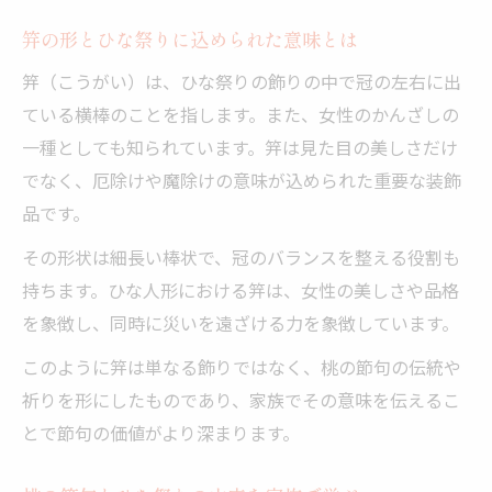
ひな祭りの笄に込められた厄除けの意味
笄の形とひな祭りに込められた意味とは
桃の節句と笄の歴史的なつながりを知る
笄（こうがい）は、ひな祭りの飾りの中で冠の左右に出
ひな祭りで笄が使われる理由をやさしく説
ている横棒のことを指します。また、女性のかんざしの
明
一種としても知られています。笄は見た目の美しさだけ
飾りの笄から考える桃の節句の祝い方
でなく、厄除けや魔除けの意味が込められた重要な装飾
桃の節句の飾り笄で行事を彩る方法
品です。
ひな祭りの笄を活かした家庭での祝い方
その形状は細長い棒状で、冠のバランスを整える役割も
桃の節句の飾り方と笄の役割を分かりやす
持ちます。ひな人形における笄は、女性の美しさや品格
く
を象徴し、同時に災いを遠ざける力を象徴しています。
ひな祭りの笄が伝える祝い膳や食べ物の意
このように笄は単なる飾りではなく、桃の節句の伝統や
味
祈りを形にしたものであり、家族でその意味を伝えるこ
桃の節句の笄で感じる春の伝統行事
とで節句の価値がより深まります。
家族で話せる桃の節句とひな祭り知識
桃の節句とひな祭りの知識を家族で共有