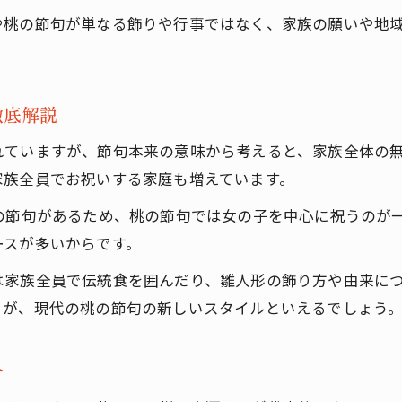
雛人形や裂地が伝える伝統と祈りの形
や桃の節句が単なる飾りや行事ではなく、家族の願いや地
桃の節句で大切にしたい家族の時間と意味
ひな祭りを通じて伝わる親子の絆を深めよう
家族で語り合う桃の節句の伝統行事の意義
徹底解説
桃の節句の飾り方と選び方のコツ
れていますが、節句本来の意味から考えると、家族全体の
桃の節句やひな祭りの飾り方の基本を解説
家族全員でお祝いする家庭も増えています。
雛人形の飾りつけに合う裂地や金襴の選び方
の節句があるため、桃の節句では女の子を中心に祝うのが
桃の節句を彩る飾りの選び方とコツを紹介
ースが多いからです。
購入はこちら
購入はこちら
ひな祭りの雛人形選びで失敗しないポイント
は家族全員で伝統食を囲んだり、雛人形の飾り方や由来に
家族で楽しむ桃の節句の飾り方の工夫とは
とが、現代の桃の節句の新しいスタイルといえるでしょう
介