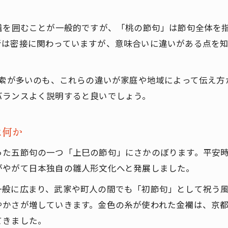
桃の節句の由来と現代に伝わる祝う意味
ひな祭りに欠かせない行事や祝い方のポイント
膳を囲むことが一般的ですが、「桃の節句」は節句全体を
桃の節句の飾りや食べ物に込められた願い
者は密接に関わっていますが、意味合いに違いがある点を
桃の節句とひな祭りの祝い方の違いを解説
現代家庭に合う桃の節句の楽しみ方とは
検索が多いのも、これらの違いが家庭や地域によって伝え
裂地がもつ意味や雛人形飾りの背景
バランスよく説明すると良いでしょう。
ひな祭りに使われる裂地の伝統的な意味とは
桃の節句の雛人形に裂地が選ばれる理由
は何か
裂地が雛人形飾りにもたらす美しさと格式
った五節句の一つ「上巳の節句」にさかのぼります。平安
金襴など裂地が伝える桃の節句の奥深さ
がやがて日本独自の雛人形文化へと発展しました。
ひな祭り衣裳の裂地が持つ歴史と由来
一般に広まり、武家や町人の間でも「初節句」として祝う
ひな祭りで感じる伝統と家族の祈り
やかさが増していきます。金色の糸が使われた金襴は、京
ひな祭りと桃の節句に込められる家族の願い
てきました。