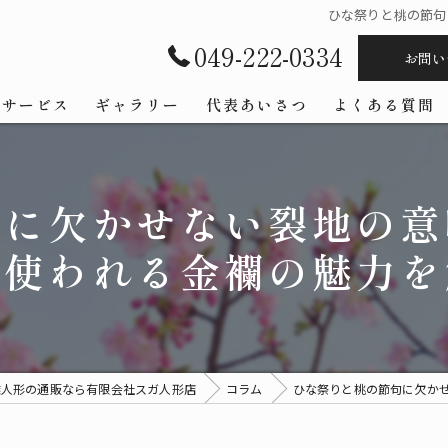
ひな祭りと桃の節句
049-222-0334
お問い
サービス
ギャラリー
代表あいさつ
よくある質問
句に欠かせない裂地の意
に使われる金襴の魅力を
雛人形の通販なら有限会社スガ人形店
コラム
ひな祭りと桃の節句に欠か