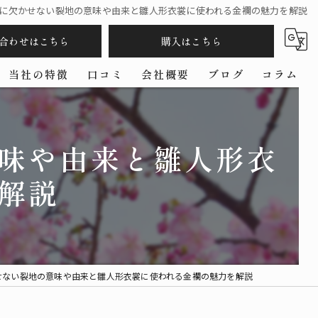
に欠かせない裂地の意味や由来と雛人形衣裳に使われる金襴の魅力を解説
合わせはこちら
購入はこちら
当社の特徴
口コミ
会社概要
ブログ
コラム
五月人形
味や由来と雛人形衣
羽子板
解説
コンパクト
ケース
作家
せない裂地の意味や由来と雛人形衣裳に使われる金襴の魅力を解説