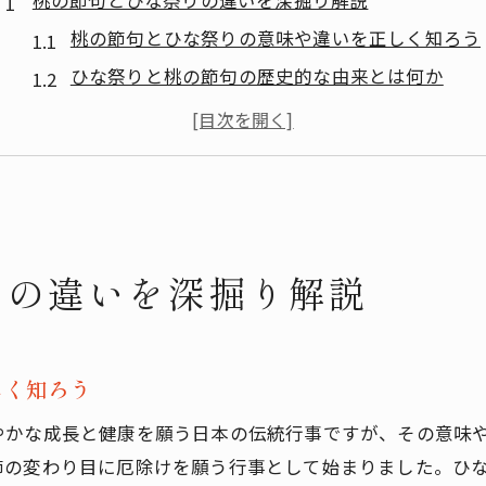
桃の節句とひな祭りの違いを深掘り解説
桃の節句とひな祭りの意味や違いを正しく知ろう
ひな祭りと桃の節句の歴史的な由来とは何か
桃の節句は男の子にも関係があるのか徹底解説
桃の節句の食べ物や飾り方の特徴を紹介
桃の節句とひな祭りの風習の移り変わり
華やかさ際立つ雛人形衣裳の金襴とは
ひな祭りの雛人形衣裳に使われる金襴の特徴
りの違いを深掘り解説
桃の節句にふさわしい金襴の美しさと伝統
金襴が雛人形衣裳にもたらす格式と意味
桃の節句とひな祭り衣裳の違いと金襴の役割
しく知ろう
雛人形衣裳に金襴が選ばれる理由とは
やかな成長と健康を願う日本の伝統行事ですが、その意味
現代に伝わる桃の節句の由来と祝い方
節の変わり目に厄除けを願う行事として始まりました。ひ