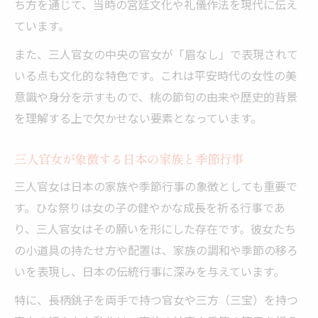
ち方を通じて、当時の宮廷文化や礼儀作法を現代に伝え
ています。
また、三人官女の中央の官女が「眉なし」で表現されて
いる点も文化的な特色です。これは平安時代の女性の美
意識や身分を示すもので、桃の節句の由来や歴史的背景
を理解する上で欠かせない要素となっています。
三人官女が象徴する日本の家族と季節行事
三人官女は日本の家族や季節行事の象徴としても重要で
す。ひな祭りは女の子の健やかな成長を祈る行事であ
り、三人官女はその願いを形にした存在です。彼女たち
の小道具の持たせ方や配置は、家族の調和や季節の移ろ
いを表現し、日本の伝統行事に深みを与えています。
特に、長柄銚子を両手で持つ官女や三方（三宝）を持つ