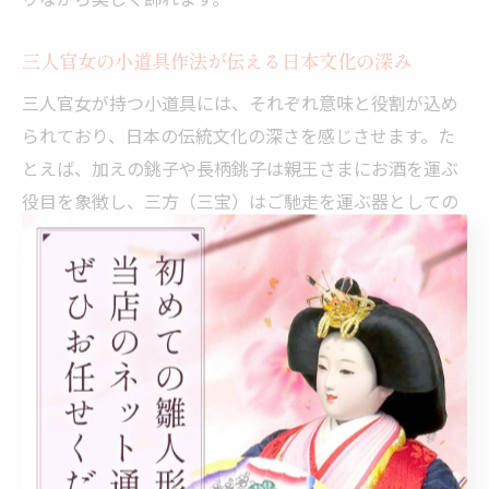
三人官女の小道具作法が伝える日本文化の深み
三人官女が持つ小道具には、それぞれ意味と役割が込め
られており、日本の伝統文化の深さを感じさせます。た
とえば、加えの銚子や長柄銚子は親王さまにお酒を運ぶ
役目を象徴し、三方（三宝）はご馳走を運ぶ器としての
意味を持っています。
これらの小道具の持ち方や扱い方には細やかな作法があ
り、正しく飾ることで当時の宮中の礼儀や格式を垣間見
ることができます。伝統的な作法を理解し実践すること
は、単なる飾り付けを超え、文化の継承につながるので
す。
雛祭りで子どもに伝えたい持ち物の意味