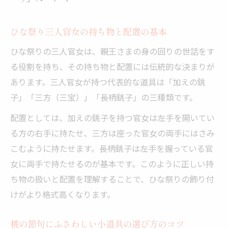
桃の節句で映える加えの銚子の持たせ方
三人官女の三方と長柄銚子の飾り方ポイン
ひな祭り三人官女の持ち物と配置の基本
ト
ひな祭りの三人官女は、親王さまの身の回りの世話をす
ひな祭りで三人官女を美しく見せる工夫
る役割を持ち、その持ち物と配置には伝統的な決まりが
自然な持ち方が叶う三人官女小道具テクニ
あります。三人官女が持つ代表的な道具は「加えの銚
ック
子」「三方（三宝）」「長柄銚子」の三種類です。
三人官女の小道具配置で伝統美を引き出す
配置としては、加えの銚子を持つ官女は左手を開いてい
方法
る方の右手に持たせ、三方は座った官女の両手にはさみ
桃の節句に映える三人官女の作法入門
こむように持たせます。長柄銚子は左手を握っている官
三人官女の作法でひな祭りを格調高く演出
女に両手で持たせるのが基本です。このように正しい持
桃の節句の三人官女正しい並べ方を伝授
ち物の扱いと配置を理解することで、ひな祭りの飾り付
三人官女の小道具作法が伝える日本文化の
けがより格式高くなります。
深み
桃の節句にふさわしい小道具の選び方のコツ
雛祭りで子どもに伝えたい持ち物の意味