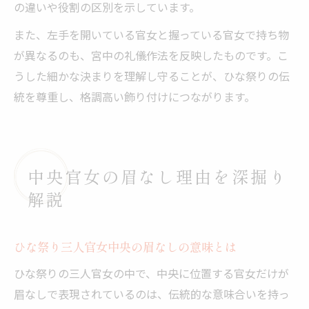
の違いや役割の区別を示しています。
また、左手を開いている官女と握っている官女で持ち物
が異なるのも、宮中の礼儀作法を反映したものです。こ
うした細かな決まりを理解し守ることが、ひな祭りの伝
統を尊重し、格調高い飾り付けにつながります。
中央官女の眉なし理由を深掘り
解説
ひな祭り三人官女中央の眉なしの意味とは
ひな祭りの三人官女の中で、中央に位置する官女だけが
眉なしで表現されているのは、伝統的な意味合いを持っ