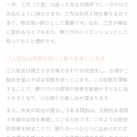
一方、三方（三宝）は座った官女の両手でしっかりはさ
み込むように持たせます。三方はお供え物を乗せる台で
あり、格式高い飾りとして重要です。なお、三方が嶋台
に変わるタイプもあり、飾り方のバリエーションとして
知っておくと便利です。
三人官女の役割を知って飾りを楽しむ方法
三人官女は親王さまの身のまわりの世話をし、お酒やご
馳走を運ぶ大切な役割を担っています。この役割を理解
することで、飾り付けの意味や背景を家族や子どもに伝
えやすくなり、ひな祭りの楽しみが深まります。
また、中央の官女が眉なしである理由は、伝統的な表現
で未婚の女性を象徴しているためです。このような歴史
的背景を知ることで、飾りの一つひとつに込められた文