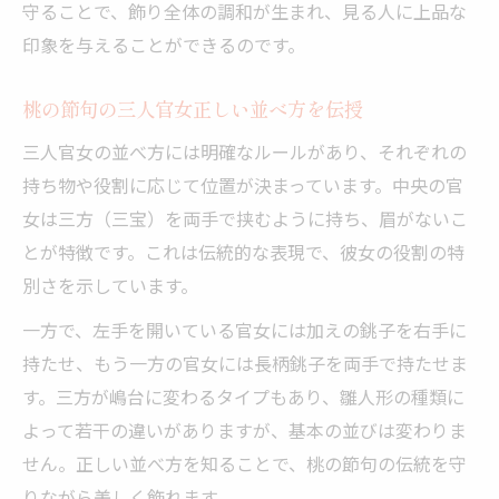
守ることで、飾り全体の調和が生まれ、見る人に上品な
印象を与えることができるのです。
桃の節句の三人官女正しい並べ方を伝授
三人官女の並べ方には明確なルールがあり、それぞれの
持ち物や役割に応じて位置が決まっています。中央の官
女は三方（三宝）を両手で挟むように持ち、眉がないこ
とが特徴です。これは伝統的な表現で、彼女の役割の特
別さを示しています。
一方で、左手を開いている官女には加えの銚子を右手に
持たせ、もう一方の官女には長柄銚子を両手で持たせま
す。三方が嶋台に変わるタイプもあり、雛人形の種類に
よって若干の違いがありますが、基本の並びは変わりま
せん。正しい並べ方を知ることで、桃の節句の伝統を守
りながら美しく飾れます。