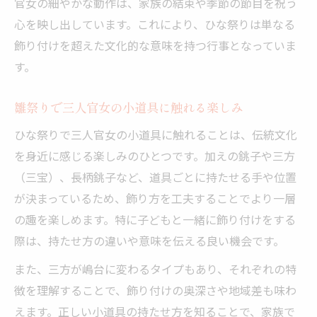
官女の細やかな動作は、家族の結束や季節の節目を祝う
心を映し出しています。これにより、ひな祭りは単なる
飾り付けを超えた文化的な意味を持つ行事となっていま
す。
雛祭りで三人官女の小道具に触れる楽しみ
ひな祭りで三人官女の小道具に触れることは、伝統文化
を身近に感じる楽しみのひとつです。加えの銚子や三方
（三宝）、長柄銚子など、道具ごとに持たせる手や位置
が決まっているため、飾り方を工夫することでより一層
の趣を楽しめます。特に子どもと一緒に飾り付けをする
際は、持たせ方の違いや意味を伝える良い機会です。
また、三方が嶋台に変わるタイプもあり、それぞれの特
徴を理解することで、飾り付けの奥深さや地域差も味わ
えます。正しい小道具の持たせ方を知ることで、家族で