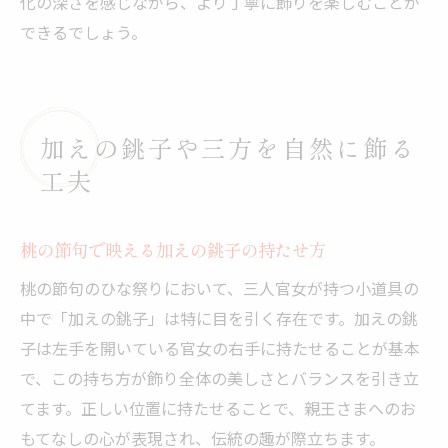
化の深さを感じながら、より丁寧に飾りを楽しむことが
できるでしょう。
加えの銚子や三方を自然に飾る
工夫
桃の節句で映える加えの銚子の持たせ方
桃の節句のひな祭りにおいて、三人官女が持つ小道具の
中で「加えの銚子」は特に目を引く存在です。加えの銚
子は左手を開いている官女の右手に持たせることが基本
で、この持ち方が飾り全体の美しさとバランスを引き立
てます。正しい位置に持たせることで、親王さまへのお
もてなしの心が表現され、伝統の趣が際立ちます。