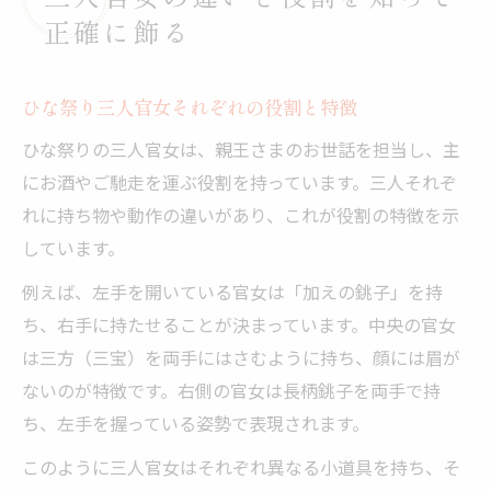
正確に飾る
ひな祭り三人官女それぞれの役割と特徴
ひな祭りの三人官女は、親王さまのお世話を担当し、主
にお酒やご馳走を運ぶ役割を持っています。三人それぞ
れに持ち物や動作の違いがあり、これが役割の特徴を示
しています。
例えば、左手を開いている官女は「加えの銚子」を持
ち、右手に持たせることが決まっています。中央の官女
は三方（三宝）を両手にはさむように持ち、顔には眉が
ないのが特徴です。右側の官女は長柄銚子を両手で持
ち、左手を握っている姿勢で表現されます。
このように三人官女はそれぞれ異なる小道具を持ち、そ