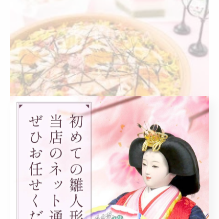
桃の節句と春の季節感が重なる理由とは
桃の節句は本来、旧暦の3月3日に祝われる行事であり、
この時期はちょうど桃の花が咲き誇る春の真っただ中に
位置します。新暦の3月3日はまだ寒さが残ることが多い
ですが、旧暦での桃の節句は春本番の気候と重なり、自
然の息吹を感じられるのが特徴です。