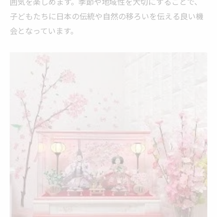
囲気を楽しめます。季節や地域性を大切にすることで、
ひな祭り 旧暦の地域ではいつまで飾るのか
子どもたちに日本の伝統や自然の移ろいを伝える良い機
季節感で選ぶ桃の節句の楽しみ方
会となっています。
桃の節句 旧暦で味わう春らしい楽しみ方
その年の気候で選ぶ桃の節句の過ごし方
桃の節句 旧暦と新暦どちらを家庭で楽し
む？
家族で楽しむ桃の節句 旧暦の伝統行事体験
桃の節句 旧暦の祝い方で感じる日本の四季