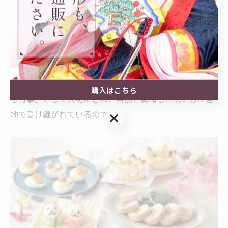
この季節感の違いは、祝い方やひな人形の飾る期間にも
影響を与えています。実際に、東北や北陸などの寒冷地
では、春の訪れと桃の開花が本来の桃の節句と一致する
4月上旬から中旬にひな祭りを行う地域が今も残っていま
す。
こうした背景から、桃の節句は「春の訪れを家族で感じ
購入はこちら
る行事」として大切にされ、自然と調和した祝い方が各
地で受け継がれているのです。
購入はこちら