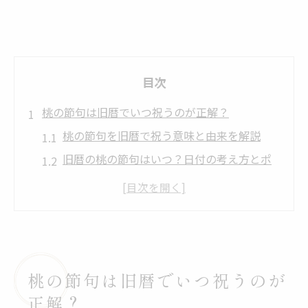
目次
桃の節句は旧暦でいつ祝うのが正解？
桃の節句を旧暦で祝う意味と由来を解説
旧暦の桃の節句はいつ？日付の考え方とポ
イント
桃の節句 旧暦 いつが本当のお祝い時期？
2026年の桃の節句 旧暦と新暦の違いを知ろ
う
ひな祭り 旧暦 2026や各年の切り替え方の基
桃の節句は旧暦でいつ祝うのが
本
正解？