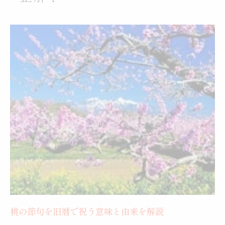
春の訪れと重なる旧暦の桃の節句
桃の節句と春の季節感が重なる理由とは
旧暦の桃の節句と桃の花の開花時期の関係
桃の節句 旧暦で味わう春の訪れの魅力
ひな祭りが4月に行われる地域の季節感
旧暦3月3日と桃の節句の春の風情を感じて
地域によって異なる桃の節句の祝い方
地域による桃の節句 旧暦祝い方の違い
ひな祭り 4月3日 地域の伝統的な風習とは
桃の節句 旧暦 和歌山や関西の祝い方の特徴
ひな祭り 旧暦 地域ごとの特色を徹底解説
桃の節句 旧暦が残る地域の家族行事の工夫
ひな祭りの旧暦と新暦、その違いを解説
桃の節句を旧暦で祝う意味と由来を解説