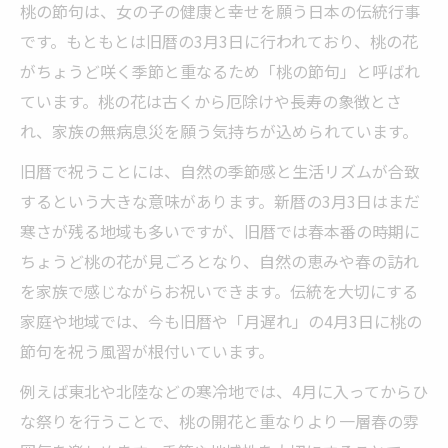
桃の節句 ひな祭り 違いと時期のずれを解説
桃の節句は、女の子の健康と幸せを願う日本の伝統行事
ひな祭り 旧暦と新暦で何が変わるのか
です。もともとは旧暦の3月3日に行われており、桃の花
桃の節句は旧暦と新暦でどちらが季節に合
がちょうど咲く季節と重なるため「桃の節句」と呼ばれ
う？
ています。桃の花は古くから厄除けや長寿の象徴とさ
れ、家族の無病息災を願う気持ちが込められています。
ひな祭り 旧暦 いつ祝うかの選び方のコツ
家族で考える桃の節句 旧暦と新暦の違い
旧暦で祝うことには、自然の季節感と生活リズムが合致
するという大きな意味があります。新暦の3月3日はまだ
ひな人形は何歳まで飾るのが一般的？
寒さが残る地域も多いですが、旧暦では春本番の時期に
桃の節句に雛人形を飾る年齢の目安と理由
ちょうど桃の花が見ごろとなり、自然の恵みや春の訪れ
おひな様は何歳まで飾る？家庭ごとの考え
を家族で感じながらお祝いできます。伝統を大切にする
方
家庭や地域では、今も旧暦や「月遅れ」の4月3日に桃の
桃の節句 旧暦での雛人形の片付け時期の工
節句を祝う風習が根付いています。
夫
例えば東北や北陸などの寒冷地では、4月に入ってからひ
桃の節句と雛人形の飾り方の現代的ポイン
な祭りを行うことで、桃の開花と重なりより一層春の雰
ト