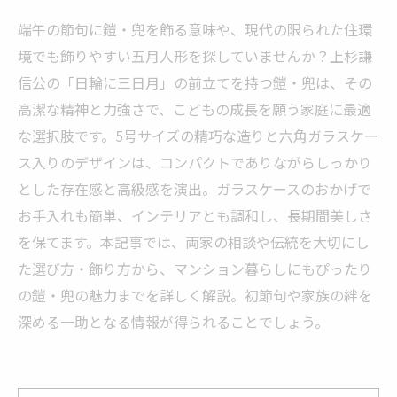
端午の節句に鎧・兜を飾る意味や、現代の限られた住環
境でも飾りやすい五月人形を探していませんか？上杉謙
信公の「日輪に三日月」の前立てを持つ鎧・兜は、その
高潔な精神と力強さで、こどもの成長を願う家庭に最適
な選択肢です。5号サイズの精巧な造りと六角ガラスケー
ス入りのデザインは、コンパクトでありながらしっかり
とした存在感と高級感を演出。ガラスケースのおかげで
お手入れも簡単、インテリアとも調和し、長期間美しさ
を保てます。本記事では、両家の相談や伝統を大切にし
た選び方・飾り方から、マンション暮らしにもぴったり
の鎧・兜の魅力までを詳しく解説。初節句や家族の絆を
深める一助となる情報が得られることでしょう。