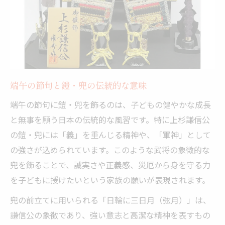
端午の節句と鎧・兜の伝統的な意味
端午の節句に鎧・兜を飾るのは、子どもの健やかな成長
と無事を願う日本の伝統的な風習です。特に上杉謙信公
の鎧・兜には「義」を重んじる精神や、「軍神」として
の強さが込められています。このような武将の象徴的な
兜を飾ることで、誠実さや正義感、災厄から身を守る力
を子どもに授けたいという家族の願いが表現されます。
兜の前立てに用いられる「日輪に三日月（弦月）」は、
謙信公の象徴であり、強い意志と高潔な精神を表すもの