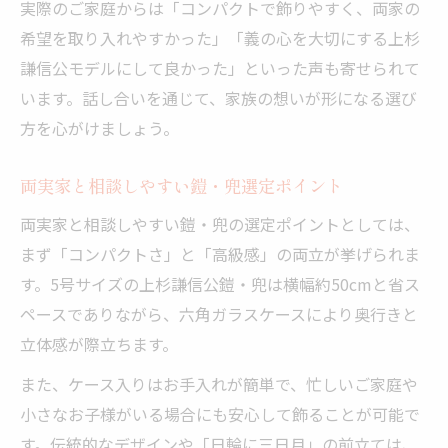
実際のご家庭からは「コンパクトで飾りやすく、両家の
希望を取り入れやすかった」「義の心を大切にする上杉
謙信公モデルにして良かった」といった声も寄せられて
います。話し合いを通じて、家族の想いが形になる選び
方を心がけましょう。
両実家と相談しやすい鎧・兜選定ポイント
両実家と相談しやすい鎧・兜の選定ポイントとしては、
まず「コンパクトさ」と「高級感」の両立が挙げられま
す。5号サイズの上杉謙信公鎧・兜は横幅約50cmと省ス
ペースでありながら、六角ガラスケースにより奥行きと
立体感が際立ちます。
また、ケース入りはお手入れが簡単で、忙しいご家庭や
小さなお子様がいる場合にも安心して飾ることが可能で
す。伝統的なデザインや「日輪に三日月」の前立ては、