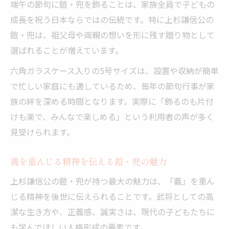
端午の節句に鎧・兜を飾ることは、家族全員で子どもの
成長を祝う日本ならではの伝統です。特に上杉謙信公の
鎧・兜は、祖父母や両親の想いを形に残す贈り物として
選ばれることが増えています。
六角ガラスケース入りの5号サイズは、設置や収納が簡単
で忙しい家庭にも適しているため、毎年の節句行事が家
族の絆を深める時間となります。実際に「飾るのも片付
けも楽で、みんなで楽しめる」という利用者の声が多く
見受けられます。
義を重んじる精神を伝える鎧・兜の魅力
上杉謙信公の鎧・兜が持つ最大の魅力は、「義」を重ん
じる精神を後世に伝えられることです。武将としての高
潔な生き方や、正義感、誠実さは、現代の子どもたちに
も学んでほしい人格形成の要素です。