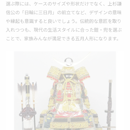
鎧・兜が紡ぐ家族の歴史と絆の深め方
選ぶ際には、ケースのサイズや形状だけでなく、上杉謙
鎧・兜飾りで子どもの成長を実感する瞬間
信公の「日輪に三日月」の前立てなど、デザインの意味
節句行事で家族の一体感を育む鎧・兜
や縁起も意識すると良いでしょう。伝統的な意匠を取り
入れつつも、現代の生活スタイルに合った鎧・兜を選ぶ
ことで、家族みんなが満足できる五月人形になります。