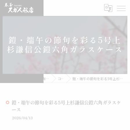
鎧・端午の節句を彩る5号上
杉謙信公鎧六角ガラスケース
雛人形の通販なら有限会社スガ人形店
コラム
鎧・端午の節句を彩る5号上杉謙信公鎧六角ガラスケース
鎧・端午の節句を彩る5号上杉謙信公鎧六角ガラスケ
ース
2026/04/13