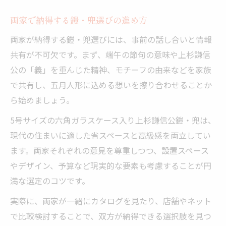
両家で納得する鎧・兜選びの進め方
両家が納得する鎧・兜選びには、事前の話し合いと情報
共有が不可欠です。まず、端午の節句の意味や上杉謙信
公の「義」を重んじた精神、モチーフの由来などを家族
で共有し、五月人形に込める想いを擦り合わせることか
ら始めましょう。
5号サイズの六角ガラスケース入り上杉謙信公鎧・兜は、
現代の住まいに適した省スペースと高級感を両立してい
ます。両家それぞれの意見を尊重しつつ、設置スペース
やデザイン、予算など現実的な要素も考慮することが円
満な選定のコツです。
実際に、両家が一緒にカタログを見たり、店舗やネット
で比較検討することで、双方が納得できる選択肢を見つ