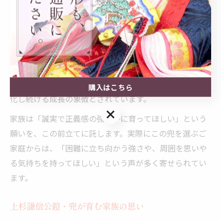
守る象徴的な飾りとして人気があります。
日輪三日月の前立てに込めた願いとは
上杉謙信公の兜には、彼の象徴である「日輪に三日月
（弦月）」の前立てが使われています。この独特のデザ
インは、太陽と月が持つ生命力や永続性、そして常に変
購入はこちら
化し続ける成長の象徴とされています。
購入はこちら
家族は「誠実で正義感の強い子に育ってほしい」という
願いを、この前立てに託します。実際にこの兜を選ぶご
家庭からは、「困難に立ち向かう強さや、周囲を思いや
る気持ちを持ってほしい」という声が多く寄せられてい
ます。
上杉謙信公鎧・兜が育む家族の思い