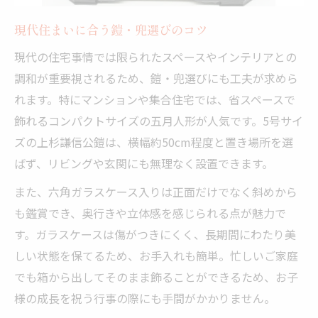
五月人形の選び方と家族の話し合いの重要
現代住まいに合う鎧・兜選びのコツ
性
両実家と相談しやすい鎧・兜選定ポイント
現代の住宅事情では限られたスペースやインテリアとの
ネットカタログ活用で鎧・兜を比較検討
調和が重要視されるため、鎧・兜選びにも工夫が求めら
れます。特にマンションや集合住宅では、省スペースで
飾りやすさ抜群の5号サイズが人気の理由
飾れるコンパクトサイズの五月人形が人気です。5号サイ
5号サイズ鎧・兜の魅力と設置のしやすさ
ズの上杉謙信公鎧は、横幅約50cm程度と置き場所を選
コンパクトでも存在感ある鎧・兜の特徴
ばず、リビングや玄関にも無理なく設置できます。
忙しい家庭に嬉しい鎧・兜の手軽さ
また、六角ガラスケース入りは正面だけでなく斜めから
省スペースな鎧・兜が支持される理由
も鑑賞でき、奥行きや立体感を感じられる点が魅力で
ケース入り鎧・兜の簡単なお手入れ方法
す。ガラスケースは傷がつきにくく、長期間にわたり美
鎧・兜が守る家族の絆と初節句の思い出作り
しい状態を保てるため、お手入れも簡単。忙しいご家庭
鎧・兜と共に祝う初節句の家族団らん
でも箱から出してそのまま飾ることができるため、お子
初節句に贈る鎧・兜の思い出の残し方
様の成長を祝う行事の際にも手間がかかりません。