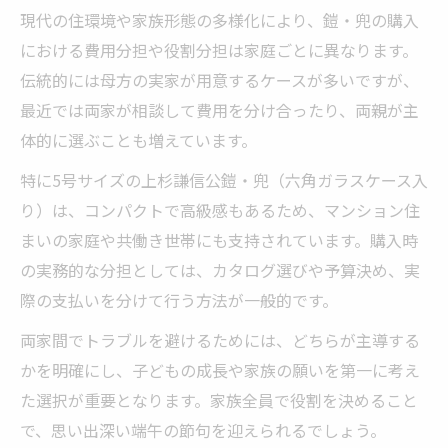
現代の住環境や家族形態の多様化により、鎧・兜の購入
における費用分担や役割分担は家庭ごとに異なります。
伝統的には母方の実家が用意するケースが多いですが、
最近では両家が相談して費用を分け合ったり、両親が主
体的に選ぶことも増えています。
特に5号サイズの上杉謙信公鎧・兜（六角ガラスケース入
り）は、コンパクトで高級感もあるため、マンション住
まいの家庭や共働き世帯にも支持されています。購入時
の実務的な分担としては、カタログ選びや予算決め、実
際の支払いを分けて行う方法が一般的です。
両家間でトラブルを避けるためには、どちらが主導する
かを明確にし、子どもの成長や家族の願いを第一に考え
た選択が重要となります。家族全員で役割を決めること
で、思い出深い端午の節句を迎えられるでしょう。