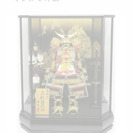
日輪三日月の前立てに込めた願いとは
上杉謙信公鎧・兜が育む家族の思い
義を重んじる精神を伝える鎧・兜の魅力
子どもに贈る上杉謙信公鎧・兜の意味
六角ガラスケース入り五月人形の魅力解説
六角ガラスケース鎧・兜の立体感が魅力
傷がつきにくいガラスケースの利点とは
斜めからも美しい鎧・兜の飾り方を紹介
ガラスケース入り五月人形の省スペース性
長期間美しさを保つ鎧・兜飾りの秘訣
両家相談で選ぶ現代的な鎧・兜のポイント
現代家庭での鎧・兜購入の分担方法
両家で納得する鎧・兜選びの進め方