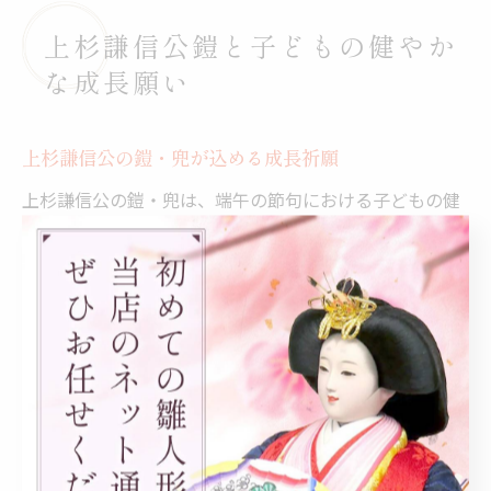
上杉謙信公鎧と子どもの健やか
な成長願い
上杉謙信公の鎧・兜が込める成長祈願
上杉謙信公の鎧・兜は、端午の節句における子どもの健
やかな成長と無事を願う強い祈りが込められています。
謙信公は「義」を重んじた武将として知られ、その精神
性は現代の家庭でも子どもに受け継いでほしい価値観の
一つです。
5号サイズの鎧・兜は、全身の鎧を精巧に再現しつつ、マ
ンションや限られた住空間にもぴったりなコンパクトさ
を持ちます。さらに六角ガラスケース入りのデザイン
は、どの角度から見ても美しく、家族みんなで成長を見