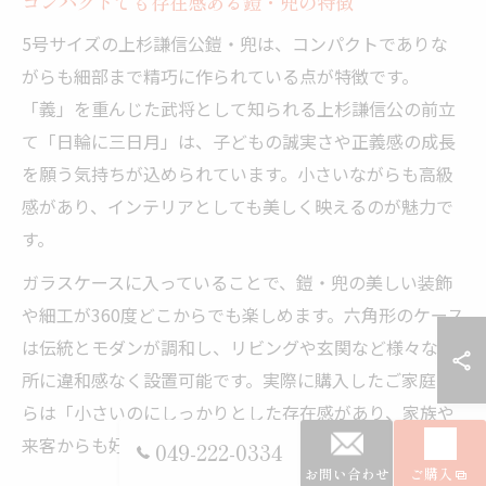
コンパクトでも存在感ある鎧・兜の特徴
5号サイズの上杉謙信公鎧・兜は、コンパクトでありな
がらも細部まで精巧に作られている点が特徴です。
「義」を重んじた武将として知られる上杉謙信公の前立
て「日輪に三日月」は、子どもの誠実さや正義感の成長
を願う気持ちが込められています。小さいながらも高級
感があり、インテリアとしても美しく映えるのが魅力で
す。
ガラスケースに入っていることで、鎧・兜の美しい装飾
や細工が360度どこからでも楽しめます。六角形のケース
は伝統とモダンが調和し、リビングや玄関など様々な場
所に違和感なく設置可能です。実際に購入したご家庭か
らは「小さいのにしっかりとした存在感があり、家族や
来客からも好評」という声も寄せられています。
049-222-0334
お問い合わせ
ご購入