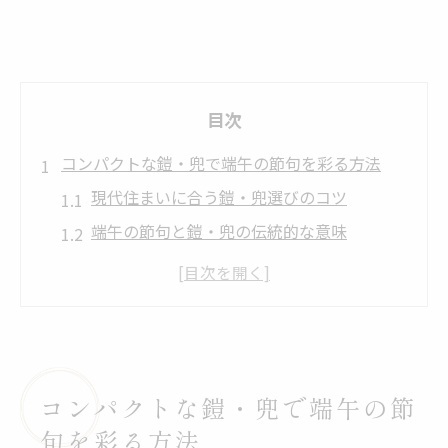
目次
コンパクトな鎧・兜で端午の節句を彩る方法
現代住まいに合う鎧・兜選びのコツ
端午の節句と鎧・兜の伝統的な意味
コンパクトな鎧・兜が人気の理由とは
鎧・兜で省スペースかつ華やかに演出
ガラスケース入り鎧・兜の飾り方のポイン
ト
上杉謙信公鎧と子どもの健やかな成長願い
コンパクトな鎧・兜で端午の節
上杉謙信公の鎧・兜が込める成長祈願
句を彩る方法