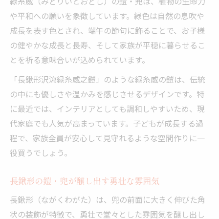
緑糸威（みどりいとおどし）の鎧・兜は、植物の生命力
や平和への願いを象徴しています。緑色は自然の息吹や
成長を表す色とされ、端午の節句に飾ることで、お子様
の健やかな成長と長寿、そして家族が平穏に暮らせるこ
とを祈る意味合いが込められています。
「長鍬形沢瀉緑糸威之鎧」のような緑糸威の鎧は、伝統
の中にも優しさや温かみを感じさせるデザインです。特
に最近では、インテリアとしても調和しやすいため、現
代家庭でも人気が高まっています。子どもが成長する過
程で、家族全員が安心して見守れるような空間作りに一
役買うでしょう。
長鍬形の鎧・兜が醸し出す勇壮な雰囲気
長鍬形（ながくわがた）は、兜の前面に大きく伸びた角
状の装飾が特徴で、勇壮で堂々とした雰囲気を醸し出し