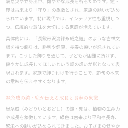
病息災や立身出世、健やかな成長を祈るためです。鎧・
兜は古来より「守り」の象徴とされ、家族の願いが込め
られています。特に現代では、インテリア性も重視しつ
つ、伝統的な意味を大切にする家庭が増えています。
具体的には、「長鍬形沢瀉緑糸威之鎧」のような吉祥文
様を持つ飾りは、勝利や健康、長寿の願いが託されてい
ます。こうした飾りを通じて、子どもが困難に負けず、
健やかに成長してほしいという親の想いが形となって表
現されます。家族で飾り付けを行うことで、節句の本来
の意味を伝えやすくなります。
緑糸威の鎧・兜が伝える成長と長寿の象徴
緑糸威（みどりいとおどし）の鎧・兜は、植物の生命力
や成長を象徴しています。緑色は古来より平和や長寿、
繁栄への願いが込められてきました。お子さまの健やか