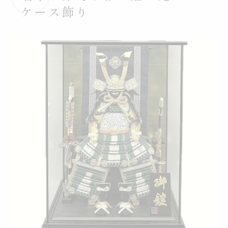
方
ケース飾り
現代住宅に合う鎧・兜ガラスケース飾りの
魅力
コンパクトな甲冑が叶える現代インテリア
鎧・兜で叶えるおしゃれな現代インテリア
術
ガラスケース入りコンパクト鎧・兜の飾り
方
マンションにもぴったりな鎧・兜選びの秘
訣
端午の節句に映える小型鎧・兜の魅力とは
インテリアに馴染む鎧・兜ガラスケースの
活用法
鎧・兜選びで願う子どもの健やかな成長