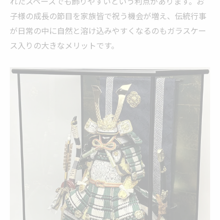
れたスペースでも飾りやすいという利点があります。お
コンパクト鎧・兜を美しく見せる飾り場所
子様の成長の節目を家族皆で祝う機会が増え、伝統行事
ガラスケース入り鎧・兜のお手入れの基本
が日常の中に自然と溶け込みやすくなるのもガラスケー
現代住宅に適した鎧・兜ガラスケースの選
ス入りの大きなメリットです。
び方
端午の節句を彩る鎧・兜の収納と管理方法
節句の想いを形にする鎧・兜の楽しみ方
家族の願いを込める鎧・兜ガラスケース飾
り
鎧・兜で伝統と現代をつなぐ節句の過ごし
方
端午の節句に鎧・兜を楽しむアイデア集
コンパクト鎧・兜で気軽に節句を祝う工夫
鎧・兜がもたらす端午の節句の新しい楽し
み