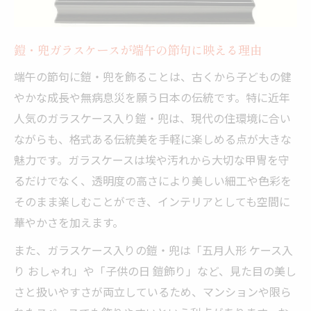
鎧・兜の意味と子どもの健康祈願の由来
端午の節句に込める鎧・兜飾りの願い
鎧・兜ガラスケースが端午の節句に映える理由
緑糸威の鎧・兜が伝える成長と長寿の象徴
端午の節句に鎧・兜を飾ることは、古くから子どもの健
子どもの日を彩る鎧・兜選びのポイント
やかな成長や無病息災を願う日本の伝統です。特に近年
鎧・兜ガラスケースで守る家族の願い
人気のガラスケース入り鎧・兜は、現代の住環境に合い
沢瀉紋の伝統美が宿る鎧飾りの魅力発見
ながらも、格式ある伝統美を手軽に楽しめる点が大きな
沢瀉紋が映える鎧・兜の伝統美と意味
魅力です。ガラスケースは埃や汚れから大切な甲冑を守
勝ち草と呼ばれる沢瀉紋の縁起を学ぶ
るだけでなく、透明度の高さにより美しい細工や色彩を
緑糸威の鎧・兜が持つ平和の願い
そのまま楽しむことができ、インテリアとしても空間に
長鍬形の鎧・兜が醸し出す勇壮な雰囲気
華やかさを加えます。
端午の節句と沢瀉紋入り鎧・兜の魅力
また、ガラスケース入りの鎧・兜は「五月人形 ケース入
ガラスケース入り甲冑の飾り方と豆知識
り おしゃれ」や「子供の日 鎧飾り」など、見た目の美し
鎧・兜ガラスケースの飾り方と設置の工夫
さと扱いやすさが両立しているため、マンションや限ら