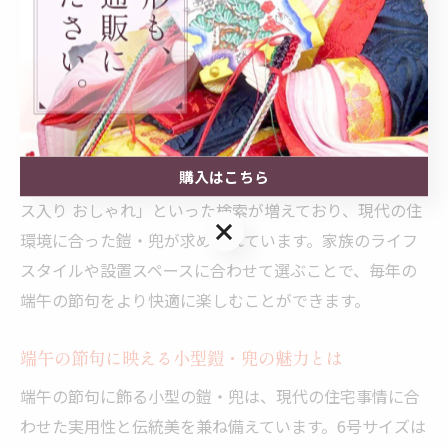
た、ケースの素材も大切で、アクリルケースは割れにく
い反面、ガラスケースは透明度が高く、長期間美しい状
態を保ちやすい特徴があります。お子様の成長と家族の
安全を願うなら、見た目の美しさと実用性のバランスを
考えて選ぶのがおすすめです。
購入はこちら
実際に「兜 端午の節句 コンパクト」や「五 月人形 ケー
ス入り おしゃれ」といった検索が増えており、現代の住
購入はこちら
環境に合った鎧・兜が求められています。家族のライフ
スタイルや設置スペースに合わせて選ぶことで、毎年の
端午の節句をより快適に楽しむことができます。
端午の節句に映える小型鎧・兜の魅力とは
端午の節句に飾る小型の鎧・兜は、現代の住宅事情に合
わせた実用性と伝統美を兼ね備えています。6号サイズは