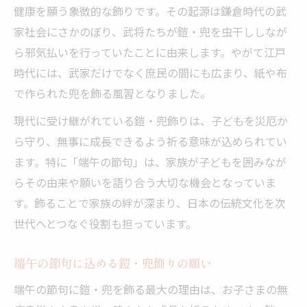
健康を願う象徴的な飾りです。その起源は鎌倉時代の武
家社会にさかのぼり、武将たちが鎧・兜を虫干ししなが
ら邪気払いを行っていたことに由来します。やがて江戸
時代には、武家だけでなく庶民の間にも広まり、紙や布
で作られた兜を飾る風習となりました。
現代に受け継がれている鎧・兜飾りは、子どもを災厄か
ら守り、無事に成長できるよう祈る意味が込められてい
ます。特に「端午の節句」は、家族が子どもを囲みなが
らその由来や願いを語り合う大切な機会となっていま
す。飾ることで家族の絆が深まり、日本の伝統文化を次
世代へとつなぐ役割も担っています。
端午の節句に込める鎧・兜飾りの願い
端午の節句に鎧・兜を飾る最大の理由は、お子さまの無