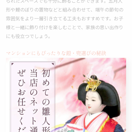
られたスペースでも十分に飾ることができます。五月人
形や鯉のぼりの置物などと組み合わせて、端午の節句の
雰囲気をより一層引き立てる工夫もおすすめです。お子
様と一緒に飾り付けを楽しむことで、家族の思い出作り
にも役立つでしょう。
マンションにもぴったりな鎧・兜選びの秘訣
マンションや現代の住宅では、スペースやインテリアと
の調和を重視した鎧・兜選びが重要です。6号サイズのガ
ラスケース入りは、コンパクトでありながら伝統の意味
をしっかりと受け継げる点が人気です。狭い場所にも無
理なく設置でき、棚やチェストの上にもぴったり収まり
ます。
選び方のポイントとしては、まず設置場所の幅や奥行き
を測り、ケースが安全に置けるか確認しましょう。ま