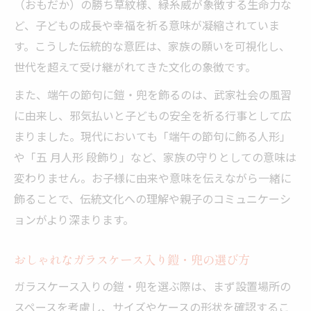
（おもだか）の勝ち草紋様、緑糸威が象徴する生命力な
ど、子どもの成長や幸福を祈る意味が凝縮されていま
す。こうした伝統的な意匠は、家族の願いを可視化し、
世代を超えて受け継がれてきた文化の象徴です。
また、端午の節句に鎧・兜を飾るのは、武家社会の風習
に由来し、邪気払いと子どもの安全を祈る行事として広
まりました。現代においても「端午の節句に飾る人形」
や「五 月人形 段飾り」など、家族の守りとしての意味は
変わりません。お子様に由来や意味を伝えながら一緒に
飾ることで、伝統文化への理解や親子のコミュニケーシ
ョンがより深まります。
おしゃれなガラスケース入り鎧・兜の選び方
ガラスケース入りの鎧・兜を選ぶ際は、まず設置場所の
スペースを考慮し、サイズやケースの形状を確認するこ