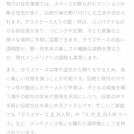
現代の住宅事情では、スペースの限られたマンションや
集合住宅が多く、伝統行事の飾り付けにも工夫が求めら
れます。ガラスケース入りの鎧・兜は、コンパクトなが
らも存在感があり、リビングや玄関、子ども部屋など
様々な場所に手軽に設置できます。ガラスケースの高い
透明度が、鎧・兜本来の美しさや繊細な装飾を際立た
せ、現代インテリアとの調和も実現します。
また、ガラスケースは埃や湿気から飾りを守るため、長
く美しい状態を保つことが可能です。伝統と現代のデザ
イン性が融合したケース入り甲冑は、子どもの成長を願
う端午の節句の本来の意味を大切にしつつ、日常の中で
手軽に伝統文化を楽しめるアイテムです。忙しいご家庭
でも「ガラスケース 五 月人形」や「久 月 五 月人形 ケー
ス」など、メンテナンス性にも優れた選択肢として支持
されています。