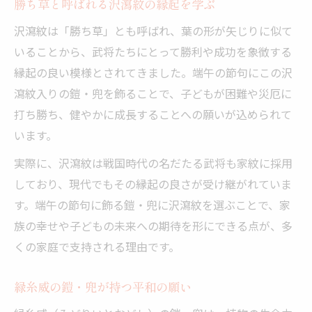
勝ち草と呼ばれる沢瀉紋の縁起を学ぶ
沢瀉紋は「勝ち草」とも呼ばれ、葉の形が矢じりに似て
いることから、武将たちにとって勝利や成功を象徴する
縁起の良い模様とされてきました。端午の節句にこの沢
瀉紋入りの鎧・兜を飾ることで、子どもが困難や災厄に
打ち勝ち、健やかに成長することへの願いが込められて
います。
実際に、沢瀉紋は戦国時代の名だたる武将も家紋に採用
しており、現代でもその縁起の良さが受け継がれていま
す。端午の節句に飾る鎧・兜に沢瀉紋を選ぶことで、家
族の幸せや子どもの未来への期待を形にできる点が、多
くの家庭で支持される理由です。
緑糸威の鎧・兜が持つ平和の願い