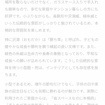
場所を取らないだけでなく、ガラスケース入りで手入れ
も簡単なので、多忙な家庭やマンション暮らしの方にも
好評です。小ぶりながらも、長鍬形や沢瀉威、緑糸威と
いった伝統的な意匠がしっかりと施されているため、本
格的な雰囲気を楽しめます。
特に沢瀉（おもだか）は「勝ち草」と呼ばれ、子どもの
健やかな成長や勝利を願う縁起の良い文様です。また、
緑色の糸威は生命力や長寿の象徴となっており、平和な
成長への願いが込められています。こうした伝統的な意
味を持つ小型鎧・兜は、インテリアとしても存在感を放
ちます。
小型であるため、端午の節句だけでなく、子供の日や家
族の記念日などにも気軽に飾れるのが魅力です。実際に
利用されたご家庭からは、「省スペースなのに本格的」
「手入れが楽で毎年楽しみ」といった声も多く、現代の