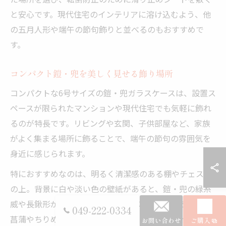
と安心です。現代住宅のインテリアに溶け込むよう、他
の五月人形や端午の節句飾りと並べるのもおすすめで
す。
コンパクト鎧・兜を美しく見せる飾り場所
コンパクトな6号サイズの鎧・兜ガラスケースは、設置ス
ペースが限られたマンションや現代住宅でも気軽に飾れ
るのが特長です。リビングや玄関、子供部屋など、家族
がよく集まる場所に飾ることで、端午の節句の雰囲気を
身近に感じられます。
特におすすめなのは、明るく清潔感のある棚やチェスト
の上。背景に白や淡い色の壁紙があると、鎧・兜の緑糸
威や長鍬形がより映えます。スペースに余裕があれば、
049-222-0334
菖蒲やちりめん細工の小物と一緒にディスプレイする
お問い合わせ
ご購入