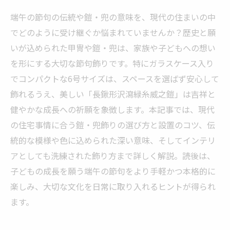
端午の節句の伝統や鎧・兜の意味を、現代の住まいの中
でどのように受け継ぐか悩まれていませんか？歴史と願
いが込められた甲冑や鎧・兜は、家族や子どもへの想い
を形にする大切な節句飾りです。特にガラスケース入り
でコンパクトな6号サイズは、スペースを選ばず安心して
飾れるうえ、美しい「長鍬形沢瀉緑糸威之鎧」は吉祥と
健やかな成長への祈願を象徴します。本記事では、現代
の住宅事情に合う鎧・兜飾りの選び方と設置のコツ、伝
統的な模様や色に込められた深い意味、そしてインテリ
アとしても洗練された飾り方まで詳しく解説。読後は、
子どもの成長を願う端午の節句をより手軽かつ本格的に
楽しみ、大切な文化を日常に取り入れるヒントが得られ
ます。