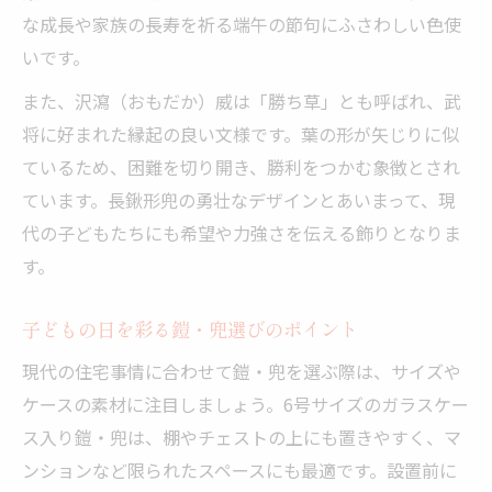
な成長や家族の長寿を祈る端午の節句にふさわしい色使
いです。
また、沢瀉（おもだか）威は「勝ち草」とも呼ばれ、武
将に好まれた縁起の良い文様です。葉の形が矢じりに似
ているため、困難を切り開き、勝利をつかむ象徴とされ
ています。長鍬形兜の勇壮なデザインとあいまって、現
代の子どもたちにも希望や力強さを伝える飾りとなりま
す。
子どもの日を彩る鎧・兜選びのポイント
現代の住宅事情に合わせて鎧・兜を選ぶ際は、サイズや
ケースの素材に注目しましょう。6号サイズのガラスケー
ス入り鎧・兜は、棚やチェストの上にも置きやすく、マ
ンションなど限られたスペースにも最適です。設置前に