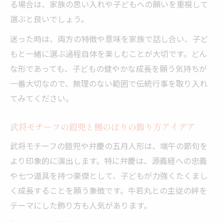
る場合は、家族の思い入れや子どもへの願いを重視して
選ぶと良いでしょう。
迷った時は、両方の特徴や意味を家族で話し合い、子ど
もと一緒に選ぶ過程自体を楽しむことが大切です。どん
な形であっても、子どもの健やかな成長を願う気持ちが
一番大切なので、無理のない範囲で伝統行事を取り入れ
てみてください。
武将モチーフの鎧兜と鯉のぼりの飾り方アイデア
武将モチーフの鎧兜や弁慶の五月人形は、端午の節句を
より印象的に演出します。特に弁慶は、源義経への忠義
や七つ道具を持つ豪傑として、子どもが力強くたくまし
く成長することを願う象徴です。牛若丸との主従の絆を
テーマにした飾り方も人気があります。