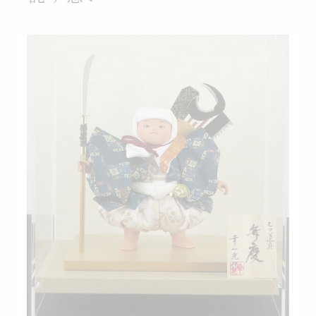
鎧兜と弁慶の七つ道具が象徴する健やかな
成長
こどもの日に選ぶ鎧兜と鯉のぼり活用法
鎧兜と鯉のぼりでこどもの日を華やかに演
出
端午の節句に合う五月人形と鯉のぼりの選
び方
鎧兜を飾る意味と鯉のぼりセットの活用ポ
イント
五月人形と鯉のぼりどっちを選ぶか迷う時
のコツ
武将モチーフの鎧兜と鯉のぼりの飾り方ア
イデア
主従の絆が光る弁慶モチーフ五月人形とは