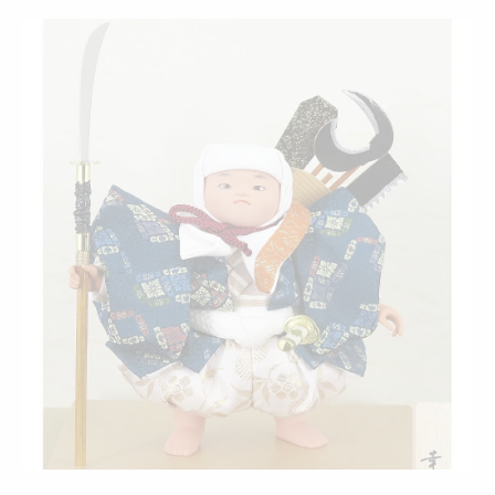
こどもの日に最適な鎧兜と鯉のぼりの組み
合わせ方
マンションに飾れるコンパクトな兜飾りの
選び方
五月人形選びで迷った時の鎧兜比較と決め
手
鯉のぼりと五月人形の違いと飾り分けのコツ
五月人形と鯉のぼりの違いを端午の節句で
知る
室内用五月人形と屋外用鯉のぼりの特徴比
較
こどもの日を彩る五月人形鯉のぼりセット
の活用法
鯉のぼりと五月人形どっちを飾るか迷う時