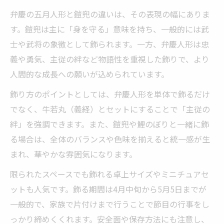
弁慶の五月人形と鎧兜の違いは、その表現の幅にありま
す。鎧兜は主に「身を守る」意味を持ち、一般的には武
士や武将の象徴として飾られます。一方、弁慶人形は忠
義や勇気、主従の絆など物語性を重視した飾りで、より
人間的な成長への願いが込められています。
飾り方のポイントとしては、弁慶人形を単体で飾るだけ
でなく、牛若丸（義経）とセットにすることで「主従の
絆」を強調できます。また、鎧兜や鯉のぼりと一緒に飾
る場合は、全体のバランスや色味を揃えると統一感が生
まれ、華やかな雰囲気になります。
限られたスペースでも飾れる卓上サイズやミニチュアセ
ットも人気です。飾る期間は4月中旬から5月5日までが
一般的で、家族で片付けまで行うことで節目の行事をし
っかり締めくくれます。安全面や保存方法にも注意し、