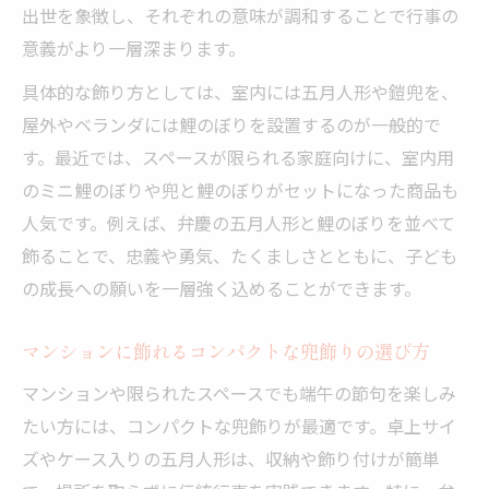
出世を象徴し、それぞれの意味が調和することで行事の
意義がより一層深まります。
具体的な飾り方としては、室内には五月人形や鎧兜を、
屋外やベランダには鯉のぼりを設置するのが一般的で
す。最近では、スペースが限られる家庭向けに、室内用
のミニ鯉のぼりや兜と鯉のぼりがセットになった商品も
人気です。例えば、弁慶の五月人形と鯉のぼりを並べて
飾ることで、忠義や勇気、たくましさとともに、子ども
の成長への願いを一層強く込めることができます。
マンションに飾れるコンパクトな兜飾りの選び方
マンションや限られたスペースでも端午の節句を楽しみ
たい方には、コンパクトな兜飾りが最適です。卓上サイ
ズやケース入りの五月人形は、収納や飾り付けが簡単