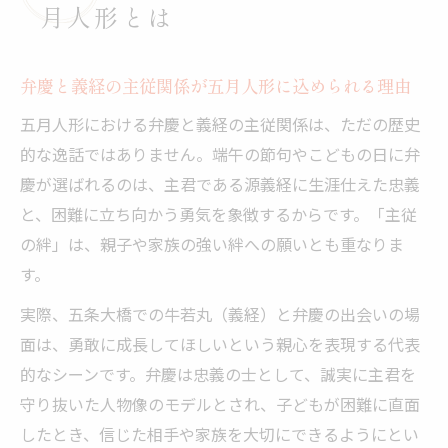
月人形とは
弁慶と義経の主従関係が五月人形に込められる理由
五月人形における弁慶と義経の主従関係は、ただの歴史
的な逸話ではありません。端午の節句やこどもの日に弁
慶が選ばれるのは、主君である源義経に生涯仕えた忠義
と、困難に立ち向かう勇気を象徴するからです。「主従
の絆」は、親子や家族の強い絆への願いとも重なりま
す。
実際、五条大橋での牛若丸（義経）と弁慶の出会いの場
面は、勇敢に成長してほしいという親心を表現する代表
的なシーンです。弁慶は忠義の士として、誠実に主君を
守り抜いた人物像のモデルとされ、子どもが困難に直面
したとき、信じた相手や家族を大切にできるようにとい