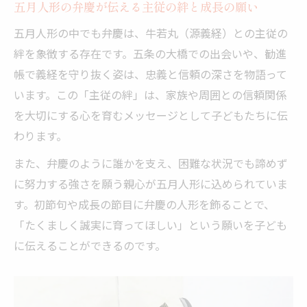
五月人形の弁慶が伝える主従の絆と成長の願い
の基準
飾り分けで引き立つ兜と鯉のぼりのバラン
五月人形の中でも弁慶は、牛若丸（源義経）との主従の
ス術
絆を象徴する存在です。五条の大橋での出会いや、勧進
帳で義経を守り抜く姿は、忠義と信頼の深さを物語って
弁慶の忠義が込められた兜の魅力を知る
います。この「主従の絆」は、家族や周囲との信頼関係
端午の節句に贈る弁慶兜の歴史と込められ
を大切にする心を育むメッセージとして子どもたちに伝
た願い
わります。
五月人形兜の中で弁慶モチーフが選ばれる
また、弁慶のように誰かを支え、困難な状況でも諦めず
理由
に努力する強さを願う親心が五月人形に込められていま
忠義と武勇を表現する兜飾りのデザインと
す。初節句や成長の節目に弁慶の人形を飾ることで、
特徴
「たくましく誠実に育ってほしい」という願いを子ども
こどもの日を守護する弁慶兜の役割と意味
に伝えることができるのです。
鯉のぼりとともに飾る兜の組み合わせ例