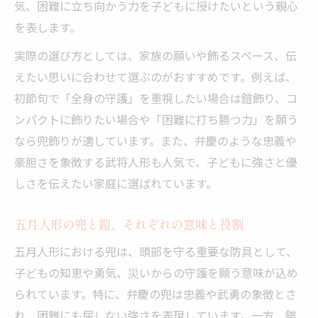
気、困難に立ち向かう力を子どもに授けたいという親心
を表します。
実際の選び方としては、家族の願いや飾るスペース、伝
えたい思いに合わせて選ぶのがおすすめです。例えば、
初節句で「全身の守護」を重視したい場合は鎧飾り、コ
ンパクトに飾りたい場合や「困難に打ち勝つ力」を願う
なら兜飾りが適しています。また、弁慶のような忠義や
豪胆さを象徴する武将人形も人気で、子どもに強さと優
しさを伝えたい家庭に選ばれています。
五月人形の兜と鎧、それぞれの意味と役割
五月人形における兜は、頭部を守る重要な防具として、
子どもの知恵や勇気、災いからの守護を願う意味が込め
られています。特に、弁慶の兜は忠義や武勇の象徴とさ
れ、困難にも屈しない強さを表現しています。一方、鎧