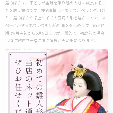
鯉のぼりは、子どもが困難を乗り越え大きく成長するこ
とを願う象徴です。住宅事情に合わせて、ベランダ用の
ミニ鯉のぼりや卓上サイズの五月人形を選ぶことで、ス
ペースが限られていても伝統行事を楽しめます。飾る時
期は4月中旬から5月5日までが一般的で、初節句の場合
は特に家族で一緒に選ぶ体験が思い出になります。
選ぶ際のポイントは、飾る場所や収納のしやすさ、家族
の希望するモチーフや色合いを考慮することです。最近
はセット商品も多く、鯉のぼりと五月人形を一緒に飾れ
るものも人気があります。ご家庭の事情や願いに合った
ものを選びましょう。
鎧兜を飾る意味と鯉のぼりセットの活用ポイント
鎧兜は、端午の節句において子どもを災いから守り、無
事な成長を願う守護の象徴です。武将の強さや勇ましさ