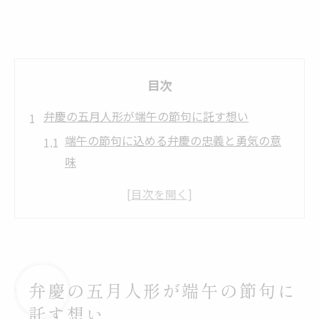
目次
弁慶の五月人形が端午の節句に託す想い
端午の節句に込める弁慶の忠義と勇気の意
味
五月人形の弁慶が伝える主従の絆と成長の
願い
こどもの日に弁慶を飾る厄除けと守護の役
割
鯉のぼりとともに願う心身の強さと義理堅
弁慶の五月人形が端午の節句に
さ
託す想い