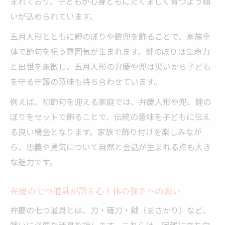
まれており、子どもが心身ともにたくましく育つよう願
いが込められています。
五月人形とともに鯉のぼりや鎧兜を飾ることで、家族全
体で節句を祝う雰囲気が生まれます。鯉のぼりは生命力
と出世を象徴し、五月人形の弁慶や兜は災いから子ども
を守る守護の意味も持ち合わせています。
例えば、初節句を迎える家庭では、弁慶人形や兜、鯉の
ぼりをセットで飾ることで、伝統の意味を子どもに伝え
る良い機会となります。家族で飾り付けを楽しみなが
ら、忠義や勇気について自然と会話が生まれる点も大き
な魅力です。
弁慶の七つ道具が語る心と体の強さへの願い
弁慶の七つ道具とは、刀・薙刀・鉞（まさかり）など、
戦いに必要な武具を指します。これらは、困難に立ち向