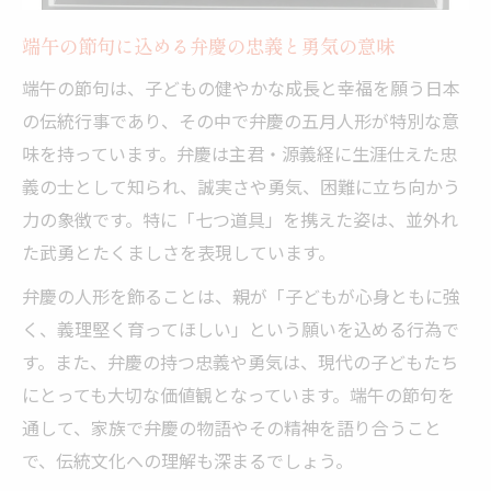
弁慶と義経の主従関係が五月人形に込めら
れる理由
端午の節句に込める弁慶の忠義と勇気の意味
端午の節句に選ばれる弁慶モチーフの特徴
端午の節句は、子どもの健やかな成長と幸福を願う日本
と魅力
の伝統行事であり、その中で弁慶の五月人形が特別な意
忠義と武勇を象徴する五月人形でこどもの
味を持っています。弁慶は主君・源義経に生涯仕えた忠
日を祝う
義の士として知られ、誠実さや勇気、困難に立ち向かう
力の象徴です。特に「七つ道具」を携えた姿は、並外れ
弁慶の七つ道具が語る心と体の強さへの願
た武勇とたくましさを表現しています。
い
鎧兜との違い・弁慶五月人形の飾り方ポイ
弁慶の人形を飾ることは、親が「子どもが心身ともに強
ント
く、義理堅く育ってほしい」という願いを込める行為で
鎧か兜か迷う初節句向け飾り方ガイド
す。また、弁慶の持つ忠義や勇気は、現代の子どもたち
にとっても大切な価値観となっています。端午の節句を
端午の節句に選ぶ鎧と兜の違いを知るポイ
通して、家族で弁慶の物語やその精神を語り合うこと
ント
で、伝統文化への理解も深まるでしょう。
五月人形の兜と鎧、それぞれの意味と役割