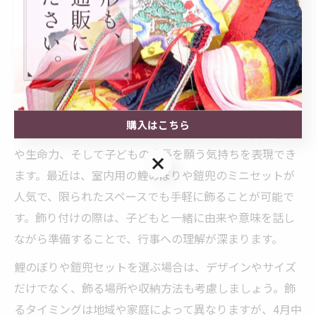
を形にしたもので、弁慶のような忠義と武勇を表す五月
人形は、特に「心身ともに強く育ってほしい」という願
いが込められています。鎧兜を飾ることで、子どもに困
難に立ち向かう力を授けるという意味が古くから受け継
がれています。
購入はこちら
鯉のぼりセットと合わせて飾ることで、家族全員の繁栄
や生命力、そして子どもの成長を願う気持ちを表現でき
購入はこちら
ます。最近は、室内用の鯉のぼりや鎧兜のミニセットが
人気で、限られたスペースでも手軽に飾ることが可能で
す。飾り付けの際は、子どもと一緒に由来や意味を話し
ながら準備することで、行事への理解が深まります。
鯉のぼりや鎧兜セットを選ぶ場合は、デザインやサイズ
だけでなく、飾る場所や収納方法も考慮しましょう。飾
るタイミングは地域や家庭によって異なりますが、4月中