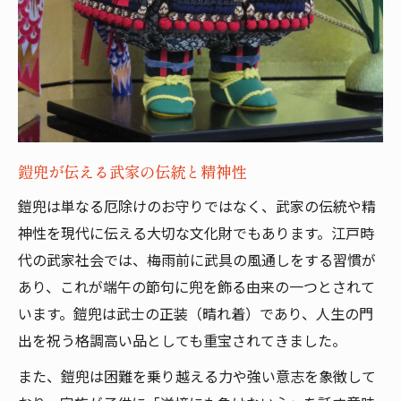
鎧兜が伝える武家の伝統と精神性
鎧兜は単なる厄除けのお守りではなく、武家の伝統や精
神性を現代に伝える大切な文化財でもあります。江戸時
代の武家社会では、梅雨前に武具の風通しをする習慣が
あり、これが端午の節句に兜を飾る由来の一つとされて
います。鎧兜は武士の正装（晴れ着）であり、人生の門
出を祝う格調高い品としても重宝されてきました。
また、鎧兜は困難を乗り越える力や強い意志を象徴して