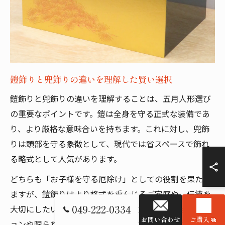
鎧飾りと兜飾りの違いを理解した賢い選択
鎧飾りと兜飾りの違いを理解することは、五月人形選び
の重要なポイントです。鎧は全身を守る正式な装備であ
り、より厳格な意味合いを持ちます。これに対し、兜飾
りは頭部を守る象徴として、現代では省スペースで飾れ
る略式として人気があります。
どちらも「お子様を守る厄除け」としての役割を果たし
ますが、鎧飾りはより格式を重んじるご家庭や、伝統を
049-222-0334
大切にしたい方に向いています。一方、兜飾りはマンシ
お問い合わせ
ご購入
ョンや限られたスペースでも飾りやすく、気軽に節句を