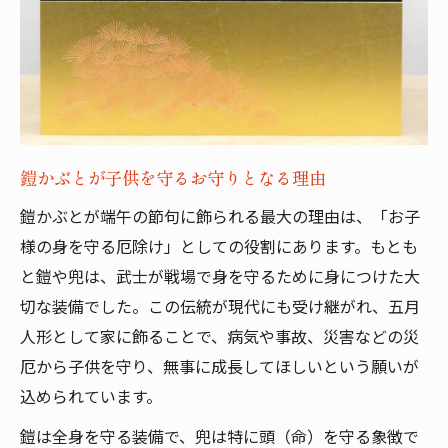
全身を守る鎧と頭部の兜の象徴的意味
五月人形における鎧飾りと兜飾りの違い
鎧兜の歴史が端午の節句に与えた影響
伝統が息づく鎧と兜の選び方ポイント
泰玉スガ人形店が伝える鎧兜の魅力
鎧かぶとが子供を守るお守りとなる理由
泰玉スガ人形店のこだわりと鎧着若大将
伝統技術で作られる鎧兜とお守りの意味
鎧かぶとが端午の節句に飾られる最大の理由は、「お子
五月人形選びに迷ったら泰玉スガ人形店へ
様の身を守る厄除け」としての役割にあります。もとも
と鎧や兜は、武士が戦場で身を守るために身につけた大
鎧飾りの美しさと健やかな成長の願い
切な装備でした。この伝統が現代にも受け継がれ、五月
松崎幸一光作とのコラボレーションの魅力
人形として家に飾ることで、病気や事故、災害などの災
兜飾りの配置と五月人形を守り神にする秘訣
厄から子供を守り、無事に成長してほしいという願いが
安全な兜飾りの配置でお守り効果を高める
込められています。
兜を飾る場所選びと避けるべきポイント
鎧は全身を守る装備で、兜は特に頭（命）を守る象徴で