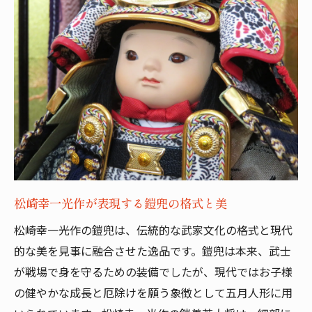
松崎幸一光作が表現する鎧兜の格式と美
松崎幸一光作の鎧兜は、伝統的な武家文化の格式と現代
的な美を見事に融合させた逸品です。鎧兜は本来、武士
が戦場で身を守るための装備でしたが、現代ではお子様
の健やかな成長と厄除けを願う象徴として五月人形に用