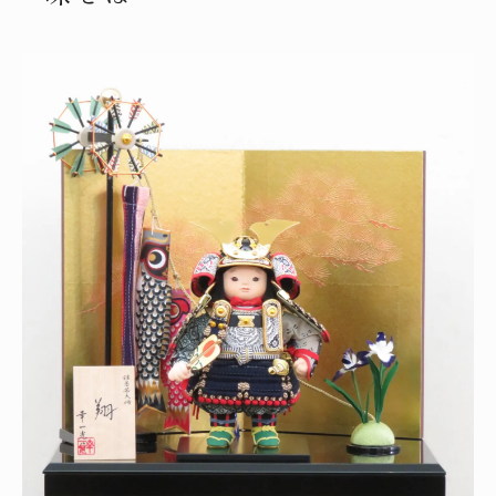
鎧着若大将に込められた健やかな成長の祈
り
厄除けのお守りとしての五月人形選びの基
準
泰玉スガ人形店ならではの伝統技術の魅力
健やかな成長願う五月人形の選び方ガイド
子供の成長を願う五月人形選びのポイント
松崎幸一光作や泰玉スガ人形店の魅力比較
鎧飾りと兜飾りの違いを理解した賢い選択
コンパクトな鎧兜の飾り方と配置の工夫
厄除けの意味を持つ五月人形の選定基準
鎧と兜の違いを知りお祝いを深める
鎧と兜の役割や違いをやさしく解説