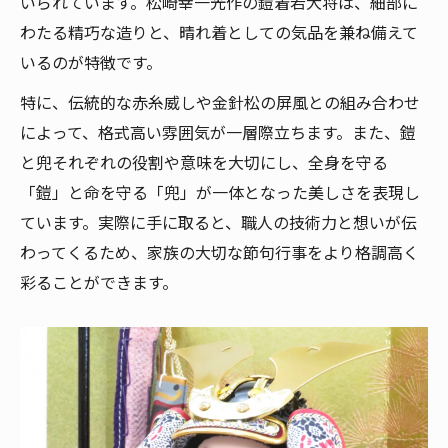
いられています。松崎幸一光作の鎧着若大将は、細部に
わたる精巧な造りと、晴れ着としての気品を兼ね備えて
いるのが特徴です。
特に、伝統的な赤糸威しや金針松の屏風との組み合わせ
によって、格式高い雰囲気が一層際立ちます。また、鎧
と兜それぞれの役割や意味を大切にし、全身を守る
「鎧」と命を守る「兜」が一体となった美しさを表現し
ています。実際に手に取ると、職人の技術力と想いが伝
購入はこちら
購入はこちら
わってくるため、家族の大切な節句行事をより格調高く
彩ることができます。