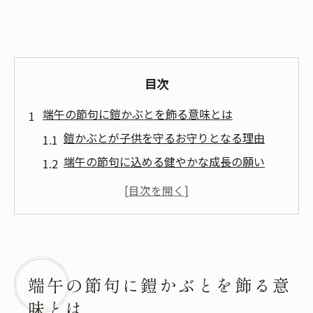
目次
端午の節句に鎧かぶとを飾る意味とは
鎧かぶとが子供を守るお守りとなる理由
端午の節句に込める健やかな成長の願い
五月人形と鎧着若大将の厄除けの力
鎧兜が伝える武家の伝統と精神性
松崎幸一光作の五月人形が選ばれる背景
松崎幸一光作の鎧着若大将が映す伝統
松崎幸一光作が表現する鎧兜の格式と美
端午の節句に鎧かぶとを飾る意
伝統と現代の融合を感じる五月人形の特徴
味とは