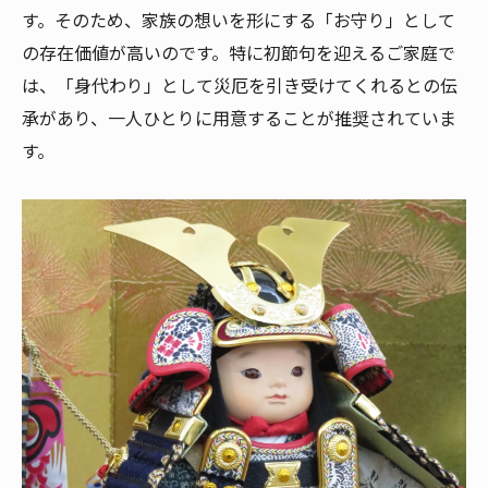
松崎幸一光作五月人形の飾り方の工夫
す。そのため、家族の想いを形にする「お守り」として
泰玉スガ人形店流・守り神としての配置術
の存在価値が高いのです。特に初節句を迎えるご家庭で
鎧着若大将が見守る子供の成長と縁起担ぎ
は、「身代わり」として災厄を引き受けてくれるとの伝
承があり、一人ひとりに用意することが推奨されていま
す。