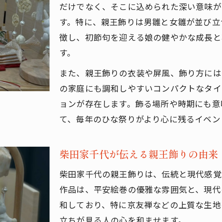
雛人形選びで知りたい親王飾りの本質
だけでなく、そこに込められた深い意味が
親王飾り雛人形の選び方で大切なこと
す。特に、親王飾りは男雛と女雛が並び立
柴田家千代の親王飾りが選ばれる理由
徴し、初節句を迎える娘の健やかな成長と
す。
コンパクトな雛人形親王飾りの魅力解説
親王飾り雛人形で省スペースを叶える方法
また、親王飾りの衣装や屏風、飾り方には
初節句に最適な親王飾り選びのコツ
の家庭にも調和しやすいコンパクトなタイ
ョンが存在します。飾る場所や時期にも意
吉祥文様が映す親王飾りの奥深さとは
て、毎年のひな祭りがより心に残るイベン
親王飾り雛人形に込められた吉祥文様の意味
葵平安の親王飾りで知る吉祥文様の種類
柴田家千代が伝える親王飾りの由来
ひな人形と吉祥文様が生む伝統美の融合
柴田家千代の親王飾りは、伝統と現代感覚
親王飾りの屏風に描かれる吉祥モチーフとは
作品は、平安絵巻の優雅な雰囲気と、現代
吉祥文様が親王飾りにもたらす幸福の願い
和しており、特に京友禅などの上質な生地
末永く一緒に願う共布衣裳の理由に迫る
立ちが見る人の心を和ませます。