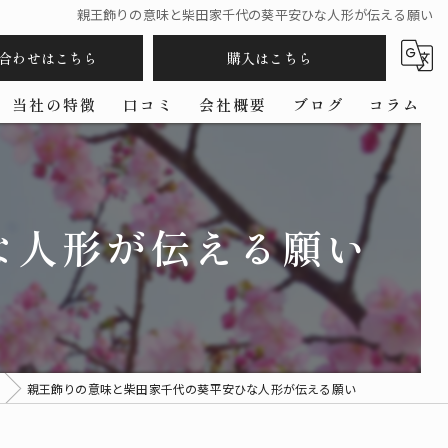
親王飾りの意味と柴田家千代の葵平安ひな人形が伝える願い
合わせはこちら
購入はこちら
当社の特徴
口コミ
会社概要
ブログ
コラム
五月人形
羽子板
な人形が伝える願い
コンパクト
ケース
作家
親王飾りの意味と柴田家千代の葵平安ひな人形が伝える願い