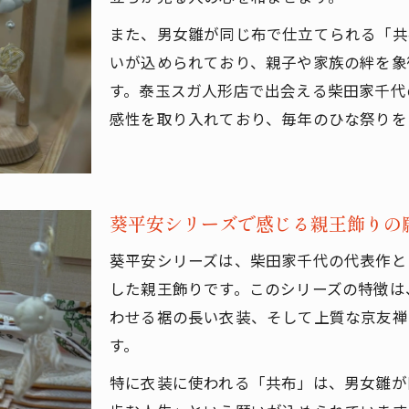
共布衣裳が叶える親王飾りの絆の象徴
また、男女雛が同じ布で仕立てられる「共
葵平安の雛人形に見る共布の美しさ
いが込められており、親子や家族の絆を象
親王飾り衣裳と共布に込めた願い
す。泰玉スガ人形店で出会える柴田家千代
柴田家千代の親王飾り共布衣裳解説
感性を取り入れており、毎年のひな祭りを
末永く一緒にを象徴する共布の意味
親王飾りの飾り方と現代の楽しみ方解説
親王飾り雛人形の正しい飾り方とは
葵平安シリーズで感じる親王飾りの
現代風の親王飾りの楽しみ方を紹介
購入はこちら
購入はこちら
葵平安シリーズは、柴田家千代の代表作と
親王飾り雛人形を省スペースで飾るコツ
した親王飾りです。このシリーズの特徴は
屏風や雪洞の配置で雛人形を美しく演出
わせる裾の長い衣装、そして上質な京友禅
親王飾り飾り方で家族の時間を大切に
す。
特に衣装に使われる「共布」は、男女雛が