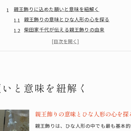
親王飾りに込めた願いと意味を紐解く
親王飾りの意味とひな人形の心を探る
柴田家千代が伝える親王飾りの由来
葵平安シリーズで感じる親王飾りの願い
親王飾り読み方と雛人形のつながり
親王とは何か親王飾りに見る象徴性
柴田家千代の葵平安がもたらす伝統美
葵平安シリーズが映す親王飾りの美しさ
願いと意味を紐解く
柴田家千代の雛人形が放つ伝統の魅力
平安絵巻を思わせる親王飾り衣裳の特徴
雛人形親王飾りの上質な京友禅生地の魅力
親王飾りの意味とひな人形の心を探
葵平安の親王飾りで感じる優美な調和
親王飾りは、ひな人形の中でも最も基本的