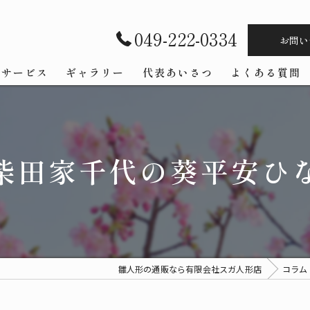
049-222-0334
お問い
サービス
ギャラリー
代表あいさつ
よくある質問
柴田家千代の葵平安ひ
雛人形の通販なら有限会社スガ人形店
コラム