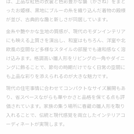
は、上品な紅色の衣裳と色彩豊かな襲（かさね）をまと
ったお姫様、黒地にブルーの糸を織り込んだ着物の殿様
が並び、古典的な趣と新しさが同居しています。
金糸や艶やかな生地の質感が、現代のモダンインテリア
にも映える上質さを演出し、和室はもちろん、洋室や北
欧風の空間など多様なスタイルの部屋でも違和感なく溶
け込みます。格調高い雛人形をリビングの一角やダイニ
ングに飾ることで、節句の時期だけでなく日常の空間に
も上品な彩りを添えられるのが大きな魅力です。
現代の住宅事情に合わせてコンパクトなサイズ展開もあ
り、省スペースながらも華やかさと品格を保てる点も評
価されています。家族の集う場所に春蔵の雛人形を取り
入れることで、伝統と現代感覚を両立したインテリアコ
ーディネートが実現します。