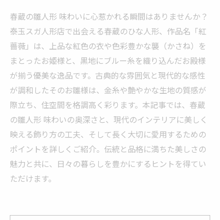
春蔵の雛人形 味わいに心惹かれる瞬間はありませんか？
泰玉スガ人形店で出会える春蔵のひな人形、作品名「紅
薔薇」は、上品な紅色の衣や色彩豊かな襲（かさね）を
まとったお姫様と、黒地にブルー糸を織り込んだお殿様
が揃う優美な逸品です。古典的な雰囲気と現代的な感性
が調和したそのお雛様は、金糸や艶やかな生地の質感が
際立ち、住空間を格調高く彩ります。本記事では、春蔵
の雛人形 味わいの奥深さと、現代のインテリアに美しく
映える飾り方の工夫、そして長く大切に愛用するための
ポイントを詳しくご紹介。伝統と品格に満ちた美しさの
魅力と共に、日々の暮らしを豊かにするヒントを得てい
ただけます。