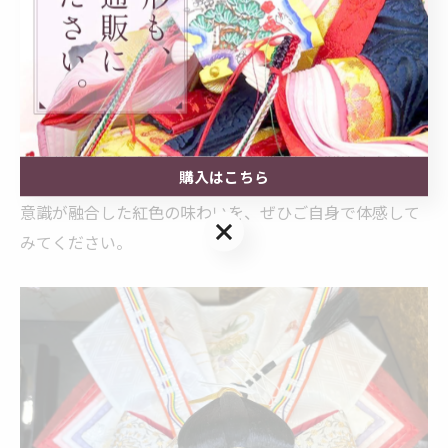
ています。
紅色の衣装は、家族の繁栄や幸福を願う意味も込められ
ており、初節句や贈り物としても高い人気があります。
泰玉スガ人形店で実際に手に取った方からは「写真より
も実物の紅色が美しい」「部屋に飾ると空間が華やぐ」
購入はこちら
といった声が寄せられています。伝統の重みと現代の美
意識が融合した紅色の味わいを、ぜひご自身で体感して
購入はこちら
みてください。