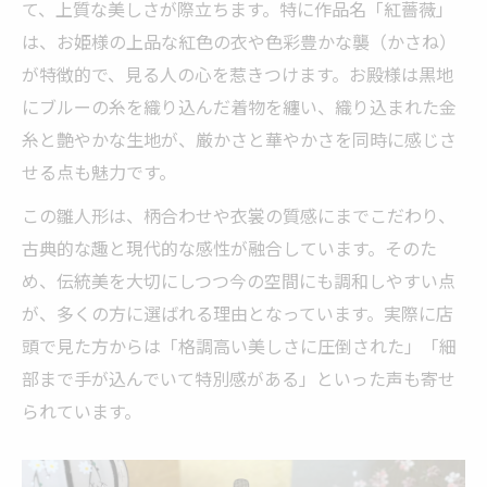
て、上質な美しさが際立ちます。特に作品名「紅薔薇」
識
は、お姫様の上品な紅色の衣や色彩豊かな襲（かさね）
春蔵の雛人形で叶える洗練された住まい
が特徴的で、見る人の心を惹きつけます。お殿様は黒地
お雛様に込められた春蔵の味わいを知る
にブルーの糸を織り込んだ着物を纏い、織り込まれた金
春蔵の雛人形に込められた伝統の技と味わ
糸と艶やかな生地が、厳かさと華やかさを同時に感じさ
い
せる点も魅力です。
春蔵の雛人形がもつ現代的な魅力の正体
この雛人形は、柄合わせや衣裳の質感にまでこだわり、
お雛様の表情から感じる春蔵の味わい深さ
古典的な趣と現代的な感性が融合しています。そのた
春蔵の雛人形の衣装が語る美しさの秘密
め、伝統美を大切にしつつ今の空間にも調和しやすい点
が、多くの方に選ばれる理由となっています。実際に店
春蔵の雛人形で感じる心豊かなひととき
頭で見た方からは「格調高い美しさに圧倒された」「細
衣装と色彩で際立つ春蔵の雛人形の特長
部まで手が込んでいて特別感がある」といった声も寄せ
春蔵の雛人形の衣装が放つ格式の美しさ
られています。
色彩豊かな襲が際立つ春蔵の雛人形の魅力
春蔵の雛人形に見る紅色とブルーの調和美