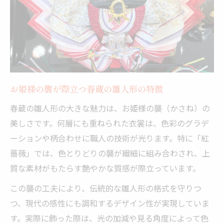
お姫様の襲が際立つ春蔵の雛人形の特徴
春蔵の雛人形の大きな魅力は、お姫様の襲（かさね）の
美しさです。何層にも重ねられた衣裳は、色彩のグラデ
ーションや柄合わせに職人の技術が光ります。特に「紅
薔薇」では、色とりどりの襲が繊細に組み合わされ、上
質な素材がもたらす艶やかな質感が際立っています。
この襲の工夫により、伝統的な雛人形の格式を守りつ
つ、現代の感性にも調和するデザイン性が実現していま
す。実際に飾った際は、光の加減や見る角度によって色