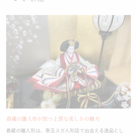
紅薔薇が映す春蔵の雛人形の上品な色彩美
春蔵の雛人形に宿る紅色の気品と味わい
お姫様の襲が際立つ春蔵の雛人形の特徴
黒地着物のお殿様と紅薔薇の相性の良さ
春蔵の雛人形で楽しむ紅薔薇の魅力的な世
界
現代空間に馴染む春蔵の雛人形の魅力発見
春蔵の雛人形が現代インテリアで際立つ理
由
味わいある春蔵の雛人形の現代的アレンジ
術
春蔵の雛人形と調和する空間作りのポイン
春蔵の雛人形が放つ上質な美しさの魅力
ト
春蔵の雛人形は、泰玉スガ人形店で出会える逸品とし
上質な春蔵の雛人形がもたらす新たな美意