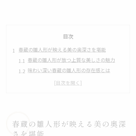
目次
春蔵の雛人形が映える美の奥深さを堪能
春蔵の雛人形が放つ上質な美しさの魅力
味わい深い春蔵の雛人形の存在感とは
春蔵の雛人形が空間を格調高く彩る理由
伝統と現代が融合した春蔵の雛人形の味わ
い
春蔵の雛人形がもたらす優雅な雰囲気の秘
密
春蔵の雛人形が映える美の奥深
優雅な紅薔薇で彩る春蔵の雛人形の世界
さを堪能