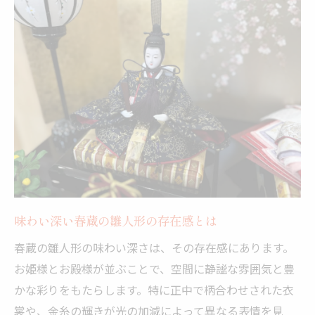
金糸や艶が映える春蔵の雛人形の衣裳技法
春蔵の雛人形に宿る伝統色彩の奥深い味わ
い
伝統とモダンが調和する雛人形選びのヒント
春蔵の雛人形が叶える伝統と現代の調和美
味わいある春蔵の雛人形の選び方のポイン
ト
春蔵の雛人形で楽しむモダンな雛飾りの工
夫
春蔵の雛人形が持つ上質な存在感の理由
味わい深い春蔵の雛人形の存在感とは
春蔵の雛人形選びで失敗しないための視点
春蔵の雛人形の味わい深さは、その存在感にあります。
お姫様とお殿様が並ぶことで、空間に静謐な雰囲気と豊
かな彩りをもたらします。特に正中で柄合わせされた衣
裳や、金糸の輝きが光の加減によって異なる表情を見