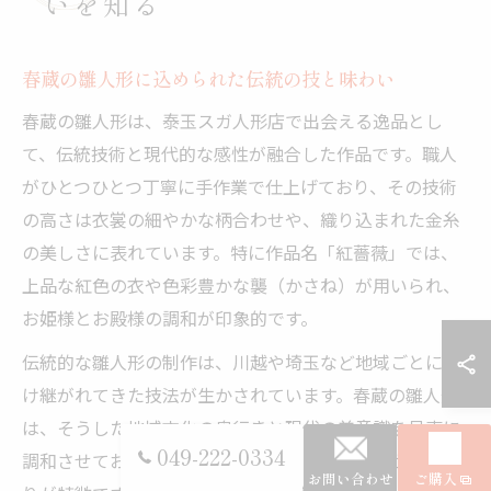
いを知る
春蔵の雛人形に込められた伝統の技と味わい
春蔵の雛人形は、泰玉スガ人形店で出会える逸品とし
て、伝統技術と現代的な感性が融合した作品です。職人
がひとつひとつ丁寧に手作業で仕上げており、その技術
の高さは衣裳の細やかな柄合わせや、織り込まれた金糸
の美しさに表れています。特に作品名「紅薔薇」では、
上品な紅色の衣や色彩豊かな襲（かさね）が用いられ、
お姫様とお殿様の調和が印象的です。
伝統的な雛人形の制作は、川越や埼玉など地域ごとに受
け継がれてきた技法が生かされています。春蔵の雛人形
は、そうした地域文化の奥行きと現代の美意識を見事に
049-222-0334
調和させており、屏風や小道具までこだわり抜かれた作
お問い合わせ
ご購入