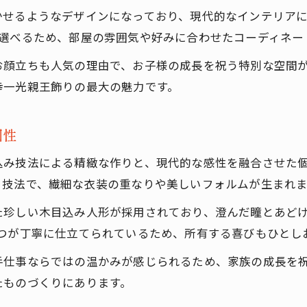
幸一光五人飾りの限定柄が生み出す華やかさ
かせるようなデザインになっており、現代的なインテリア
雛人形で楽しむ親王飾りと五人飾りの違い
ら選べるため、部屋の雰囲気や好みに合わせたコーディネー
木目込み技法が映える限定柄雛人形の魅力
お顔立ちも人気の理由で、お子様の成長を祝う特別な空間
幸一光親王飾りで感じる五人飾りの奥深さ
幸一光親王飾りの最大の魅力です。
選べる衣裳で個性を表現する五人飾り
小雪親王出飾りなら個性あふれる雛祭りに
個性
小雪親王出飾りが届ける現代的な雛人形美
込み技法による精緻な作りと、現代的な感性を融合させた
ガラス目入りの幸一光雛人形で叶う個性
る技法で、繊細な衣装の重なりや美しいフォルムが生まれま
限定柄衣裳で楽しむ小雪親王飾りの魅力
た珍しい木目込み人形が採用されており、澄んだ瞳とあど
五人飾りと組み合わせる小雪親王の楽しみ方
つが丁寧に仕立てられているため、所有する喜びもひとし
幸一光木目込み技法で目立つ小雪親王飾り
手仕事ならではの温かみが感じられるため、家族の成長を
江戸からかみ屏風を選ぶ雛人形インテリア術
たものづくりにあります。
江戸からかみ屏風が映える幸一光親王飾り