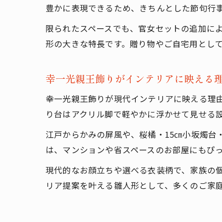
豊かに表現できるため、きちんとした節句行
限られたスペースでも、官女セットの追加に
形の大きな特長です。贈り物やご自宅用とし
幸一光親王飾りがインテリアに映える
幸一光親王飾りが現代インテリアに映える理
り台はアクリル脚で軽やかに浮かせて見せる
江戸からかみの屏風や、桜橘・15㎝小坂燭台
は、マンションや省スペースのお部屋にもぴ
現代的なお顔立ちや選べる衣装柄で、家族の
リア提案を叶える雛人形として、多くのご家