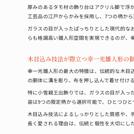
厚みのあるタモ材の飾り台はアクリル脚で浮
工芸品の江戸からかみを採用し、7つの柄か
ガラスの目が入ったぱっちりとした現代的な
らも格調高い雛人形空間を実現できるのが、
木目込み技法が際立つ幸一光雛人形の
幸一光雛人形の最大の特徴は、伝統的な木目
の胴体に溝を彫り、布を押し込んで着せ付け
特に小雪親王出飾りでは、ガラスの目が入っ
装は9つの限定柄から選択可能で、ひとつひと
木目込み技法によるしっかりとした質感や、
長く愛される理由は、伝統と個性を大切にし