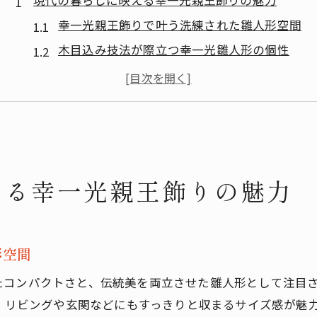
現代の暮らしに映える幸一光親王飾りの魅力
幸一光親王飾りで叶う洗練された雛人形空間
木目込み技法が際立つ幸一光雛人形の個性
限定柄が魅せる現代的な親王飾りの美しさ
五人飾りも楽しめる幸一光雛人形の特徴
幸一光親王飾りがインテリアに映える理由
木目込み雛人形が叶える新しいお祝い体験
幸一光木目込み雛人形で祝う成長の節目
える幸一光親王飾りの魅力
限定柄親王飾りがもたらす特別なお祝い感
五人飾りで広がる幸一光雛人形の魅力体験
現代インテリアに合う親王飾りの選び方
形空間
幸一光雛人形と共に楽しむ新しいひな祭り
コンパクトさと、伝統美を両立させた雛人形として注目さ
限定柄で楽しむ幸一光の五人飾りの美しさ
ず、リビングや玄関などにもすっきりと収まるサイズ感が魅