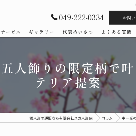
049-222-0334
お問い
サービス
ギャラリー
代表あいさつ
よくある質問
と五人飾りの限定柄で叶
テリア提案
雛人形の通販なら有限会社スガ人形店
コラム
幸一光