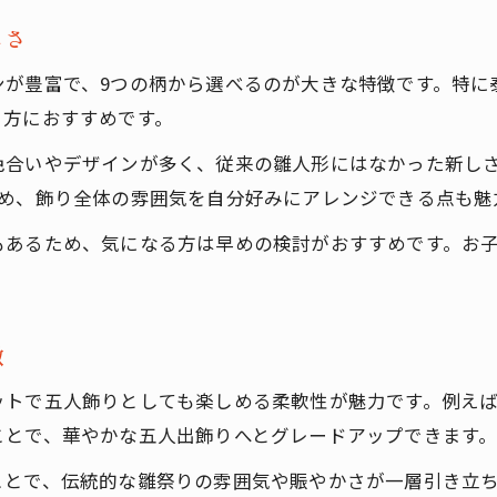
雛人形インテリアに合う屏風の選び方とは
しさ
限定柄親王飾りと江戸からかみの調和術
ンが豊富で、9つの柄から選べるのが大きな特徴です。特に
五人飾りを引き立てる屏風のデザイン性
る方におすすめです。
幸一光雛人形と屏風の美しいコーディネート
色合いやデザインが多く、従来の雛人形にはなかった新し
手軽に楽しむコンパクト親王飾りの選び方
ため、飾り全体の雰囲気を自分好みにアレンジできる点も魅
幸一光親王飾りはコンパクトで飾りやすい
もあるため、気になる方は早めの検討がおすすめです。お
木目込み雛人形で省スペースを実現する方法
限定柄親王飾りが選ばれる理由と魅力解説
購入はこちら
購入はこちら
五人飾りも取り入れやすい飾り方アイデア
徴
幸一光雛人形で叶う収納しやすい親王飾り
ットで五人飾りとしても楽しめる柔軟性が魅力です。例え
ことで、華やかな五人出飾りへとグレードアップできます
ことで、伝統的な雛祭りの雰囲気や賑やかさが一層引き立