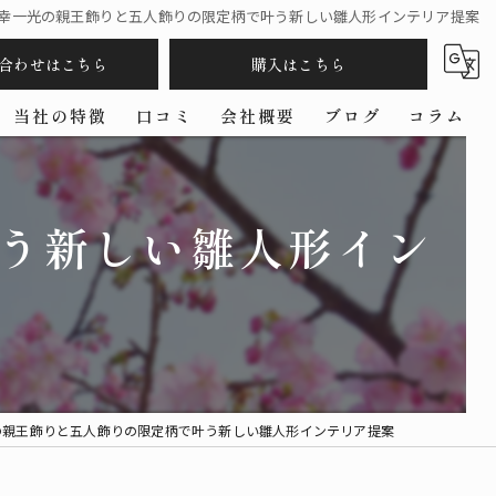
幸一光の親王飾りと五人飾りの限定柄で叶う新しい雛人形インテリア提案
合わせはこちら
購入はこちら
当社の特徴
口コミ
会社概要
ブログ
コラム
五月人形
う新しい雛人形イン
羽子板
コンパクト
ケース
作家
の親王飾りと五人飾りの限定柄で叶う新しい雛人形インテリア提案