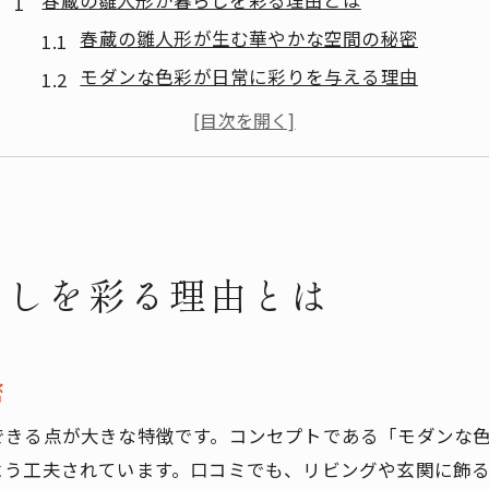
春蔵の雛人形が暮らしを彩る理由とは
春蔵の雛人形が生む華やかな空間の秘密
モダンな色彩が日常に彩りを与える理由
クラシックな形で長く愛されるデザイン性
春蔵の雛人形が現代インテリアに調和するワケ
花のように一年中飾れる魅力を解説
モダンな色彩の春蔵雛人形で華やぐ日常
春蔵の雛人形は色とりどりの生地が魅力
らしを彩る理由とは
どの角度からも美しい柄合わせの工夫
モダンな色彩とクラシックな形の調和が評判
春蔵の雛人形が毎日を明るくする理由
密
現代のインテリアになじむデザインの秘密
できる点が大きな特徴です。コンセプトである「モダンな
春蔵の雛人形は口コミでどこが評価される？
よう工夫されています。口コミでも、リビングや玄関に飾