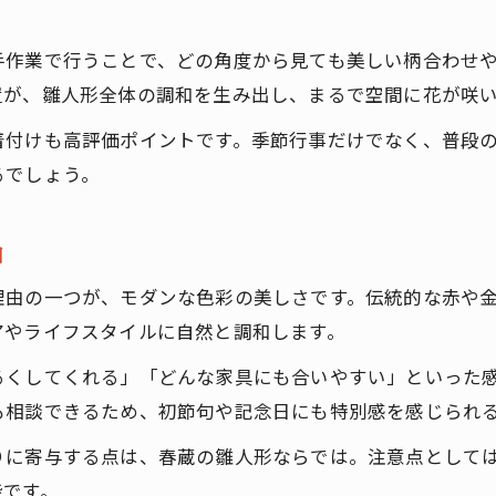
春蔵の雛人形の丁寧な手仕事が高評価を獲得
口コミで人気の生地選びと着付けの技術
手作業で行うことで、どの角度から見ても美しい柄合わせ
一年中飾れる春蔵の雛人形の利便性とは
置が、雛人形全体の調和を生み出し、まるで空間に花が咲
口コミで注目される柔らかな手触りの理由
着付けも高評価ポイントです。季節行事だけでなく、普段
モダンな色彩と伝統が支持されるポイント
るでしょう。
空間を飾る春蔵の雛人形の魅力を紹介
春蔵の雛人形が空間に彩りを添える理由
由
コンパクトでも存在感のあるデザイン性
理由の一つが、モダンな色彩の美しさです。伝統的な赤や
モダンな色彩がリビングに映えるポイント
アやライフスタイルに自然と調和します。
口コミで評判の華やかさと実用性を解説
るくしてくれる」「どんな家具にも合いやすい」といった
どんなインテリアにもなじむ雛人形の特徴
も相談できるため、初節句や記念日にも特別感を感じられ
丁寧な手仕事が生む春蔵雛人形の美しさ
りに寄与する点は、春蔵の雛人形ならでは。注意点として
春蔵の雛人形は一人の職人が仕上げる逸品
能です。