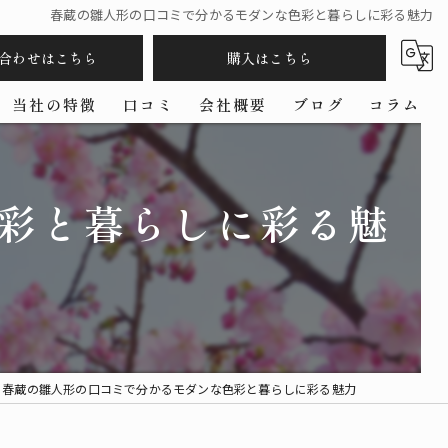
春蔵の雛人形の口コミで分かるモダンな色彩と暮らしに彩る魅力
合わせはこちら
購入はこちら
当社の特徴
口コミ
会社概要
ブログ
コラム
五月人形
彩と暮らしに彩る魅
羽子板
コンパクト
ケース
作家
春蔵の雛人形の口コミで分かるモダンな色彩と暮らしに彩る魅力