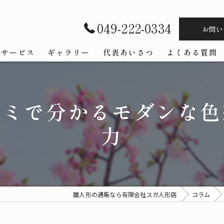
049-222-0334
お問い
サービス
ギャラリー
代表あいさつ
よくある質問
コミで分かるモダンな色
力
雛人形の通販なら有限会社スガ人形店
コラム