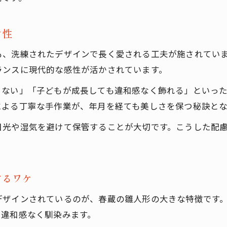
細部までこだわるシンメトリーな美しさ
熟練職人の着付けが生み出す上質な仕上がり
ン性
柔らかな手触りと繊細な生地選びの魅力
も、洗練されたデザインで長く愛される工夫が施されてい
春蔵の雛人形の伝統技術とモダンの融合
ランスに現代的な感性が活かされています。
一年中楽しめる春蔵の雛人形の特徴とは
こない」「子どもが成長しても違和感なく飾れる」といっ
春蔵の雛人形は季節を問わず飾れる設計
による丁寧な手作業が、年月を経ても美しさを保つ秘訣とな
花のように暮らしに寄り添う雛人形の魅力
日光や湿気を避けて保管することが大切です。こうした配
口コミで高評価の一年中楽しめるデザイン
購入はこちら
購入はこちら
収納しやすいサイズ感が現代家庭に最適
モダンな色彩で日常に彩りを取り入れる方法
するワケ
デザインされているのが、春蔵の雛人形の大きな特徴です
も違和感なく馴染みます。