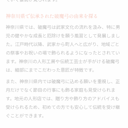
御祝の仕方に合った破魔弓の贈り方を知る
神奈川県で伝承された破魔弓の由来を探る
破魔弓歴史から学ぶ正しい選び方と贈る時
神奈川県では、破魔弓は武家文化の流れを汲み、特に男
期
児の健やかな成長と厄除けを願う風習として発展しまし
コンパクトな破魔弓と伝統型の違いを徹底
た。江戸時代以降、武家から町人へと広がり、地域ごと
比較
の祭事やお祝いの場で飾られるようになったとされてい
ます。神奈川の人形工房や伝統工芸士が手がける破魔弓
は、細部にまでこだわった意匠が特徴です。
また、神奈川県内では破魔弓に込める願いを重視し、正
月だけでなく節目の行事にも飾る家庭も見受けられま
す。地元の人形店では、贈り方や飾り方のアドバイスも
受けられるため、初めての方でも安心して伝統を受け継
ぐことができます。