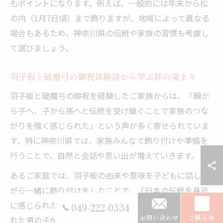
もポイントになります。例えば、一般的には年末から松
の内（1月7日頃）まで飾りますが、地域によって異なる
場合もあるため、神奈川県の伝統や家族の習慣も考慮し
て選びましょう。
羽子板と破魔弓の御祝体験談から学ぶ絆の深まり
羽子板と破魔弓の御祝を経験したご家族からは、「親か
ら子へ、子から孫へと伝統を受け継ぐことで家族のつな
がりを強く感じられた」という声が多く寄せられていま
す。特に神奈川県では、家族みんなで飾り付けや準備を
行うことで、自然と会話や思い出が増えていきます。
あるご家庭では、羽子板の由来や意味を子どもに話しな
がら一緒に飾り付けをしたことで、「日本の伝統を身近
に感じられた」と感じたそうです。また、破魔弓を贈ら
049-222-0334
お問い合わせ
ご購入
れた男の子が成長し、自分の子どもにも同じように御祝