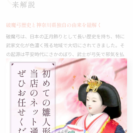
来解説
破魔弓歴史と神奈川県独自の由来を紐解く
破魔弓は、日本の正月飾りとして長い歴史を持ち、特に
武家文化が色濃く残る地域で大切にされてきました。そ
の起源は平安時代にさかのぼり、武士が弓矢で邪気を払
う儀式から発展したといわれています。神奈川県は鎌倉
幕府ゆかりの地として知られ、武士の町としての伝統が
今も息づいています。
神奈川県内では、破魔弓が新しい命を迎えた家庭に贈ら
れる風習が根強く残っています。これは、地域の歴史的
背景や武家文化の影響を受けて、より一層「お守り」と
しての意味合いが強調されているためです。こうした背
景を知ることで、破魔弓が単なる飾りではなく、家族の