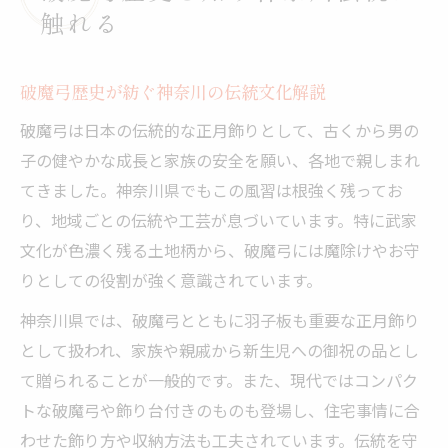
羽子板が伝える御祝文化の真髄とは
触れる
羽子板が象徴する御祝文化と破魔弓の関係
性
破魔弓歴史が紡ぐ神奈川の伝統文化解説
神奈川県の羽子板御祝に見る伝統の継承方
破魔弓は日本の伝統的な正月飾りとして、古くから男の
法
子の健やかな成長と家族の安全を願い、各地で親しまれ
羽子板の御祝の仕方が家族に与える影響と
てきました。神奈川県でもこの風習は根強く残ってお
は
り、地域ごとの伝統や工芸が息づいています。特に武家
羽子板と破魔弓の違いから御祝文化を再発
文化が色濃く残る土地柄から、破魔弓には魔除けやお守
見
りとしての役割が強く意識されています。
破魔弓歴史を踏まえた羽子板選びのポイン
神奈川県では、破魔弓とともに羽子板も重要な正月飾り
ト
として扱われ、家族や親戚から新生児への御祝の品とし
神奈川県で育まれた破魔弓の由来解説
て贈られることが一般的です。また、現代ではコンパク
破魔弓歴史と神奈川県独自の由来を紐解く
トな破魔弓や飾り台付きのものも登場し、住宅事情に合
羽子板と破魔弓の由来が御祝に与える意義
わせた飾り方や収納方法も工夫されています。伝統を守