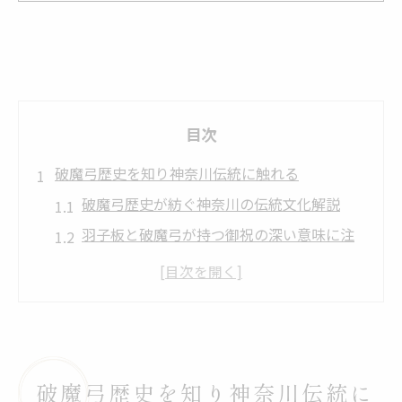
目次
破魔弓歴史を知り神奈川伝統に触れる
破魔弓歴史が紡ぐ神奈川の伝統文化解説
羽子板と破魔弓が持つ御祝の深い意味に注
目
破魔弓歴史のなかで地域ごとの風習を比較
神奈川県で伝承された破魔弓の由来を探る
羽子板や破魔弓は誰が買うのかを歴史から
考察
破魔弓歴史を知り神奈川伝統に