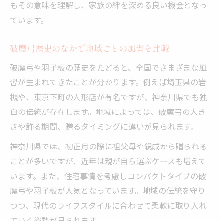
もその意味を理解し、家族の絆を深める良い機会となっ
に着目
ています。
御祝の仕方を通じて家族の絆の深まりを実感
破魔弓と羽子板の御祝が家族の絆を結ぶ理
破魔弓歴史のなかで地域ごとの風習を比較
由
破魔弓や羽子板の歴史をたどると、全国でさまざまな風
御祝の仕方で伝わる神奈川県の伝統的思い
習が生まれてきたことが分かります。例えば埼玉県の岩
破魔弓歴史を生かした御祝のポイント紹介
槻や、東京下町の人形店が有名ですが、神奈川県でも独
羽子板と破魔弓の御祝体験談から学ぶ絆の
自の伝統が存在します。地域によっては、破魔弓の大き
深まり
さや飾る期間、贈るタイミングに違いが見られます。
御祝の仕方と破魔弓選びで大切な注意点と
神奈川県では、初正月の際に祖父母や親戚から贈られる
は
ことが多いですが、近年は親が自ら選ぶケースも増えて
破魔弓は誰が買う？選び方や贈り方のポイント
います。また、住宅事情を考慮しコンパクトタイプの破
破魔弓は誰が買うのか伝統的な理由を解説
魔弓や羽子板が人気となっています。地域の伝統を守り
つつ、現代のライフスタイルに合わせて柔軟に取り入れ
羽子板と破魔弓の選び方で迷わない基準づ
ていく姿勢が見られます。
くり