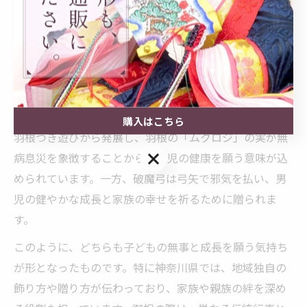
安全や健やかな成長を願う大切な伝統であることが理解
できます。
羽子板と破魔弓の由来が御祝に与える意義
羽子板と破魔弓は、それぞれ女の子・男の子の初正月に
贈られる御祝の品として親しまれています。羽子板は、
購入はこちら
羽根つき遊びから発展し、羽根の「ムクロジ」の実が無
購入はこちら
病息災を象徴することから、女児の健康を願う意味が込
められています。一方、破魔弓は弓矢で邪気を払い、男
児の健やかな成長と家族の幸せを祈るために贈られま
す。
このように、どちらも子どもの無事と成長を願う気持ち
が形となったものです。特に神奈川県では、地域独自の
飾り方や贈り方が伝わっており、家族や親族の絆を深め