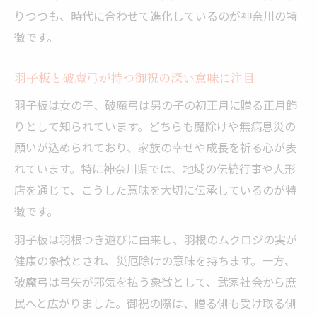
破魔弓の地域ごとの違いと神奈川の特徴紹
りつつも、時代に合わせて進化しているのが神奈川の特
介
徴です。
神奈川県伝統の破魔弓と羽子板の御祝流儀
羽子板と破魔弓が持つ御祝の深い意味に注目
破魔弓は誰が買うか神奈川の習慣を考える
羽子板は女の子、破魔弓は男の子の初正月に贈る正月飾
初正月で贈る羽子板と破魔弓の意味に迫る
りとして知られています。どちらも魔除けや無病息災の
初正月に羽子板と破魔弓を贈る大切な意味
願いが込められており、家族の幸せや成長を祈る心が表
解説
れています。特に神奈川県では、地域の伝統行事や人形
破魔弓歴史と初正月御祝の由来を神奈川目
店を通じて、こうした意味を大切に伝承しているのが特
線で考察
徴です。
羽子板と破魔弓の御祝が家族にもたらす絆
羽子板は羽根つき遊びに由来し、羽根のムクロジの実が
の力
健康の象徴とされ、災厄除けの意味を持ちます。一方、
初正月御祝で選ぶ羽子板と破魔弓の違いと
破魔弓は弓矢が邪気を払う象徴として、武家社会から庶
注意点
民へと広がりました。御祝の際は、贈る側も受け取る側
破魔弓・羽子板は誰が買う？贈り方の伝統