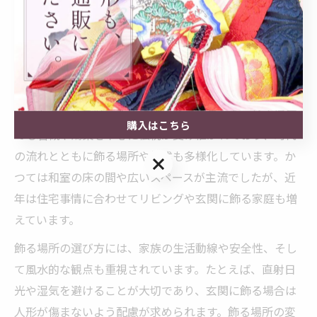
験でき、子どもに伝統の大切さを教える絶好の機会とな
ります。
雛人形の歴史と飾る場所の変遷について
雛人形の歴史は江戸時代にさかのぼり、当初は厄除けや
子どもの幸せを願うために飾られてきました。埼玉県内
購入はこちら
でも岩槻や鴻巣を中心に伝統が受け継がれており、時代
の流れとともに飾る場所や様式も多様化しています。か
購入はこちら
つては和室の床の間や広いスペースが主流でしたが、近
年は住宅事情に合わせてリビングや玄関に飾る家庭も増
えています。
飾る場所の選び方には、家族の生活動線や安全性、そし
て風水的な観点も重視されています。たとえば、直射日
光や湿気を避けることが大切であり、玄関に飾る場合は
人形が傷まないよう配慮が求められます。飾る場所の変