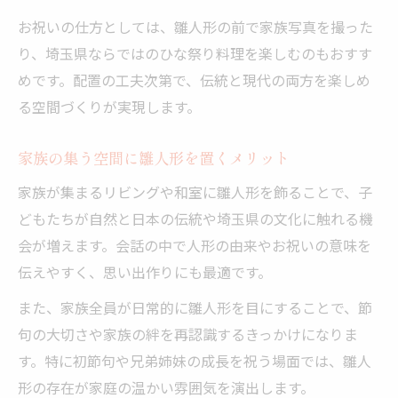
玄関で雛人形を安全に飾るためのポイント
お祝いの仕方としては、雛人形の前で家族写真を撮った
埼玉県の伝統と玄関飾りの相性について
り、埼玉県ならではのひな祭り料理を楽しむのもおすす
雛人形を置いてはいけない場所の判断基準
めです。配置の工夫次第で、伝統と現代の両方を楽しめ
る空間づくりが実現します。
家族の集う空間に雛人形を置くメリット
家族が集まるリビングや和室に雛人形を飾ることで、子
どもたちが自然と日本の伝統や埼玉県の文化に触れる機
会が増えます。会話の中で人形の由来やお祝いの意味を
伝えやすく、思い出作りにも最適です。
また、家族全員が日常的に雛人形を目にすることで、節
句の大切さや家族の絆を再認識するきっかけになりま
す。特に初節句や兄弟姉妹の成長を祝う場面では、雛人
形の存在が家庭の温かい雰囲気を演出します。