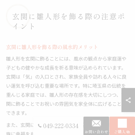
玄関に雛人形を飾る際の注意ポ
イント
玄関に雛人形を飾る際の風水的メリット
雛人形を玄関に飾ることには、風水の観点から家庭運や
子どもの健やかな成長を祈る意味が込められています。
玄関は「気」の入口とされ、家族全員や訪れる人々に良
い運気を呼び込む重要な場所です。特に埼玉県の伝統を
重んじる家庭では、雛人形の存在感を大切にしつつ、玄
関に飾ることでお祝いの雰囲気を家全体に広げることが
できます。
また、玄関に飾ることで、外からの悪い気を浄化し、家
049-222-0334
お問い合わせ
ご購入
族に幸福をもたらすと言われています。例として、鴻巣