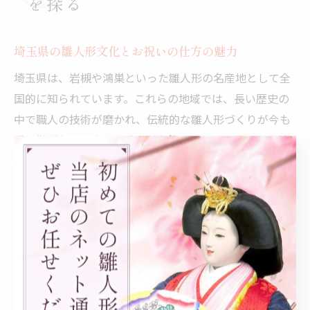
を探る
埼玉県の雛人形文化とお祝いの仕方の魅力
埼玉県は、岩槻や鴻巣といった雛人形の名産地として全
国的に知られています。これらの地域では、長い歴史の
中で職人の技術が磨かれ、伝統的な雛人形づくりが今も
受け継がれています。雛人形を飾ることで、子どもの健
やかな成長や無病息災を願う文化が根付いており、家族
の絆を深める大切な行事として大切にされています。
埼玉県ならではのお祝いの仕方には、地域ごとの特色が
見られるのも魅力です。たとえば、鴻巣市では「鴻巣び
っくりひな祭り」など大規模なイベントが開催され、ピ
ラミッド型のひな壇展示が話題となります。こうした地
域行事に参加することで、家族みんなで雛人形文化を体