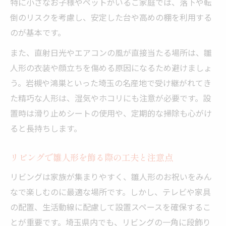
特に小さなお子様やペットがいるご家庭では、落下や転
倒のリスクを考慮し、安定した台や高めの棚を利用する
のが基本です。
また、直射日光やエアコンの風が直接当たる場所は、雛
人形の衣装や顔立ちを傷める原因になるため避けましょ
う。岩槻や鴻巣といった埼玉の名産地で受け継がれてき
た精巧な人形は、湿気やホコリにも注意が必要です。設
置時は滑り止めシートの使用や、定期的な掃除も心がけ
ると長持ちします。
リビングで雛人形を飾る際の工夫と注意点
リビングは家族が集まりやすく、雛人形のお祝いをみん
なで楽しむのに最適な場所です。しかし、テレビや家具
の配置、生活動線に配慮して設置スペースを確保するこ
とが重要です。埼玉県内でも、リビングの一角に段飾り