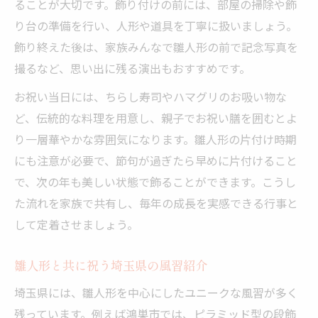
ることが大切です。飾り付けの前には、部屋の掃除や飾
り台の準備を行い、人形や道具を丁寧に扱いましょう。
飾り終えた後は、家族みんなで雛人形の前で記念写真を
撮るなど、思い出に残る演出もおすすめです。
お祝い当日には、ちらし寿司やハマグリのお吸い物な
ど、伝統的な料理を用意し、親子でお祝い膳を囲むとよ
り一層華やかな雰囲気になります。雛人形の片付け時期
にも注意が必要で、節句が過ぎたら早めに片付けること
で、次の年も美しい状態で飾ることができます。こうし
た流れを家族で共有し、毎年の成長を実感できる行事と
して定着させましょう。
雛人形と共に祝う埼玉県の風習紹介
埼玉県には、雛人形を中心にしたユニークな風習が多く
残っています。例えば鴻巣市では、ピラミッド型の段飾