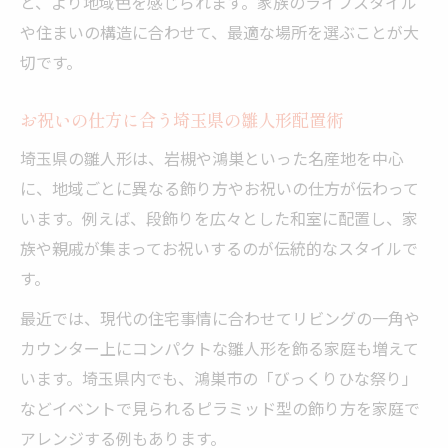
と、より地域色を感じられます。家族のライフスタイル
子育て世帯におすすめの雛人形配置方法
や住まいの構造に合わせて、最適な場所を選ぶことが大
家族の視線が集まる場所での飾り方ポイン
切です。
ト
子どもの成長願う雛人形の正しい置き方
お祝いの仕方に合う埼玉県の雛人形配置術
雛人形で子どもの成長を願う飾る場所選び
埼玉県の雛人形は、岩槻や鴻巣といった名産地を中心
お祝いの仕方に合う正しい雛人形の置き方
に、地域ごとに異なる飾り方やお祝いの仕方が伝わって
埼玉県の伝統に学ぶ雛人形配置のコツ
います。例えば、段飾りを広々とした和室に配置し、家
族や親戚が集まってお祝いするのが伝統的なスタイルで
家族の健康と幸せを祈る飾り方実践法
す。
雛人形を守る適切な保管と飾り場所の工夫
玄関に雛人形を飾る際の注意ポイント
最近では、現代の住宅事情に合わせてリビングの一角や
カウンター上にコンパクトな雛人形を飾る家庭も増えて
玄関に雛人形を飾る際の風水的メリット
います。埼玉県内でも、鴻巣市の「びっくりひな祭り」
雛人形のお祝いの仕方にふさわしい玄関活
などイベントで見られるピラミッド型の飾り方を家庭で
用法
アレンジする例もあります。