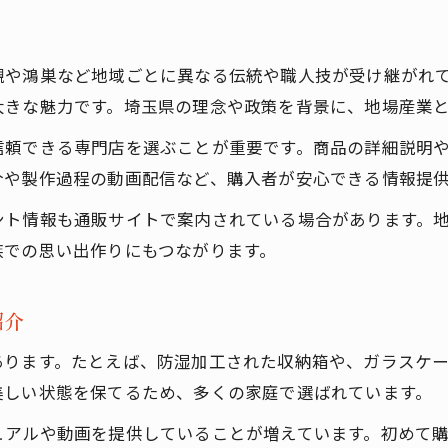
通販購入前の雛人形保存法チェックリスト
雛人形通販の保存法と埼玉県実施計画を考察
槻や鴻巣など地域ごとに異なる伝統や職人技が受け継がれ
購入後も安心な雛人形通販保存ノウハウ
大きな魅力です。埼玉県の理念や政策を背景に、地場産業
雛人形の通販活用で広がる文化体験を満喫
信頼できる専門店を選ぶことが重要です。商品の詳細説明
雛人形通販で広がる埼玉文化の体験とは
介や製作過程の動画配信など、購入者が安心できる情報提
通販活用で楽しむ雛人形文化交流の魅力
ント情報も通販サイトで案内されている場合があります。
雛人形通販がもたらす新しい保存体験の形
族での思い出作りにもつながります。
埼玉県日本一の雛人形文化を通販で体感
購入はこちら
購入はこちら
雛人形通販と保存法が織りなす文化生活
紹介
あります。たとえば、防湿加工された収納箱や、ガラスケ
美しい状態を保てるため、多くの家庭で選ばれています。
ュアルや動画を提供していることが増えています。初めて