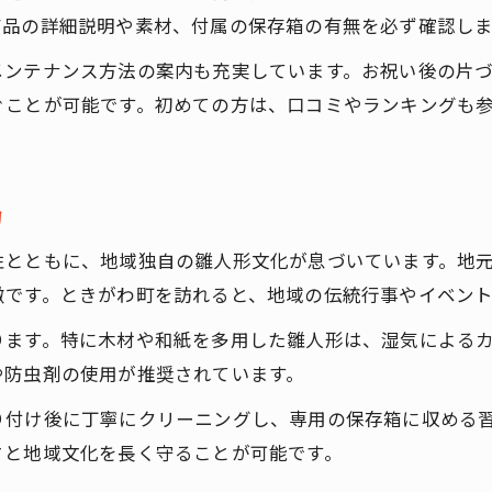
通販購入前に知るべき保存法の基礎知識
商品の詳細説明や素材、付属の保存箱の有無を必ず確認し
雛人形通販と保存法の最新埼玉県情報
メンテナンス方法の案内も充実しています。お祝い後の片
埼玉県現状から見る雛人形通販保存の注意点
ぐことが可能です。初めての方は、口コミやランキングも
通販利用者が語る雛人形保存法の工夫
ときがわ町伝統を楽しむ雛人形保存の知恵
雛人形通販で味わうときがわ町伝統の心
力
雛人形保存に活きるときがわ町の知恵を紹介
性とともに、地域独自の雛人形文化が息づいています。地
通販選びで伝統保存がより身近になる工夫
徴です。ときがわ町を訪れると、地域の伝統行事やイベン
埼玉地域文化を守る雛人形通販の実践法
ります。特に木材や和紙を多用した雛人形は、湿気による
雛人形通販と地域伝統保存の両立を目指して
や防虫剤の使用が推奨されています。
失敗しない雛人形通販購入と保存の秘訣
り付け後に丁寧にクリーニングし、専用の保存箱に収める
雛人形通販で後悔しないための保存法ポイント
さと地域文化を長く守ることが可能です。
保存法に強い雛人形通販の賢い選び方とは