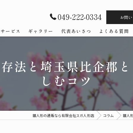
049-222-0334
お問い
サービス
ギャラリー
代表あいさつ
よくある質問
保存法と埼玉県比企郡と
しむコツ
雛人形の通販なら有限会社スガ人形店
コラム
雛人