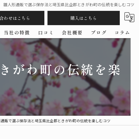
雛人形通販で選ぶ保存法と埼玉県比企郡ときがわ町の伝統を楽しむコツ
合わせはこちら
購入はこちら
当社の特徴
口コミ
会社概要
ブログ
コラム
五月人形
きがわ町の伝統を楽
羽子板
コンパクト
ケース
作家
形通販で選ぶ保存法と埼玉県比企郡ときがわ町の伝統を楽しむコツ