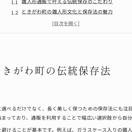
雛人形通販で叶える伝統保存のこだわり
ときがわ町の雛人形文化と保存法の魅力
埼玉県伝統を守る雛人形通販活用術
雛人形通販選びと保存法の最新動向を紹介
通販を通じた雛人形保存の工夫と体験談
地域文化に学ぶ雛人形の正しい通販活用
雛人形通販で地域文化を手軽に体感する方法
ときがわ町の伝統保存法
伝統を活かす雛人形通販の選び方ポイント
通販で学ぶ地域の雛人形保存知識と実践
雛人形通販と埼玉県文化のつながりに注目
り
正しい通販活用で雛人形文化を次世代へ継承
に選べるだけでなく、長く美しく保つための保存法にも注
雛人形通販の保存法を選ぶポイント解説
詰まっており、通販を利用することで幅広い選択肢から自
雛人形通販で失敗しない保存法の選び方
を避けることが基本です。例えば、ガラスケース入りの雛