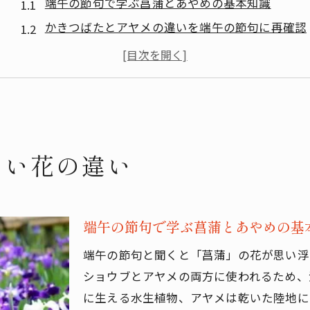
端午の節句で学ぶ菖蒲とあやめの基本知識
かきつばたとアヤメの違いを端午の節句に再確認
端午の節句でよく混同される花の見分け方
あやめ・しょうぶ・かきつばたの特徴徹底解説
端午の節句に欠かせない三種の花の魅力
菖蒲とあやめの見分け方を解説
端午の節句で迷う菖蒲とあやめの判別法
たい花の違い
漢字が同じ菖蒲とあやめの見分けポイント
水辺か陸地かで分ける端午の節句の花
端午の節句で役立つアヤメとショウブの識別
端午の節句で学ぶ菖蒲とあやめの基
菖蒲とあやめの違いを端午の節句で理解する
端午の節句と聞くと「菖蒲」の花が思い浮
かきつばたと類似種の判別ポイント
ショウブとアヤメの両方に使われるため、
端午の節句に紛れるかきつばたの特徴把握
に生える水生植物、アヤメは乾いた陸地に