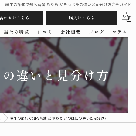
端午の節句で知る菖蒲 あやめ かきつばたの違いと見分け方完全ガイド
合わせはこちら
購入はこちら
当社の特徴
口コミ
会社概要
ブログ
コラム
五月人形
羽子板
たの違いと見分け方
コンパクト
ケース
作家
ム
端午の節句で知る菖蒲 あやめ かきつばたの違いと見分け方