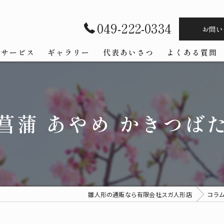
049-222-0334
お問い
サービス
ギャラリー
代表あいさつ
よくある質問
菖蒲 あやめ かきつば
雛人形の通販なら有限会社スガ人形店
コラ