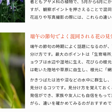
者ともアヤメ科の植物で、5月から6月に
端午の節句で学ぶ模様による花の見分け
すが、観察ポイントを押さえることで混同
根元の色や柄で判別する端午の節句の花
花巡りや写真撮影の際には、これらの違い
花弁の特徴を観察して端午の節句を楽しむ
端午の節句を彩る植物の物語
端午の節句でよく混同される花の見
端午の節句にまつわる菖蒲の歴史をたどる
端午の節句の時期によく話題になるのが、
あやめ・かきつばたが端午の節句に登場する理由
分け方です。最大のポイントは「生育場所
端午の節句を彩る花の伝統と由来
ョウブは水辺や湿地に生え、花びらの根元
家族で楽しむ端午の節句と花の物語
購入はこちら
購入はこちら
は乾いた陸地や草原に自生し、根元に「網
端午の節句で語り継ぐ植物の象徴と意味
かきつばたは池や沼などの水中に群生し、
見分けるコツです。見分け方を覚えておく
発信ができ、家族や友人にも自信をもって
がら、違いを確かめてみるのがおすすめで