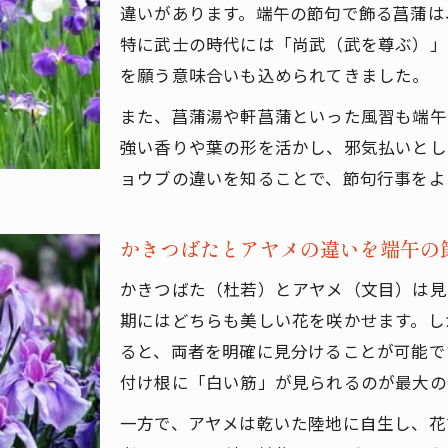
かきつばたとアヤメの違いを端午の節句で学ぶ
違いがあります。端午の節句で飾る菖蒲は
特に武士の時代には「尚武（武を尊ぶ）」
端午の節句で見極める水生植物の見分け方
を願う意味合いも込められてきました。
かきつばたの花色と模様で端午の節句を彩る
端午の節句の花巡りで役立つ判別法
また、菖蒲湯や軒菖蒲といった風習も端午
強い香りや葉の形を活かし、邪気払いとし
「いずれ菖蒲か杜若」の意味を探る
ョウブの違いを知ることで、節句行事をよ
端午の節句に聞くいずれ菖蒲か杜若の由来
端午の節句とことわざの深い関係を知る
かきつばたとアヤメの違いを端午の
似て美しい花で語られる端午の節句の言葉
かきつばた（杜若）とアヤメ（文目）は見
菖蒲と杜若のことわざを端午の節句で解釈
期にはどちらも美しい花を咲かせます。し
端午の節句が映す日本語の美しさと花の違い
ると、両者を明確に見分けることが可能で
花弁の模様でわかる三種の特徴
付け根に「白い筋」が見られるのが最大の
端午の節句で注目したい花弁の模様比較
一方で、アヤメは乾いた陸地に自生し、花
アヤメ・カキツバタ・菖蒲の花弁の違い