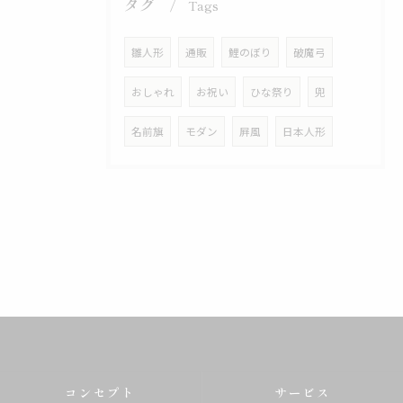
タグ
Tags
雛人形
通販
鯉のぼり
破魔弓
おしゃれ
お祝い
ひな祭り
兜
名前旗
モダン
屛風
日本人形
コンセプト
サービス