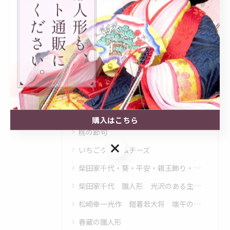
苺屋あとりゑ
羽子板 通販
端午の節句 こどもの日 五月人形 鎧 兜 鯉のぼり
端午の節句
破魔弓 通販
破魔弓 羽子板 御祝の仕方
泰玉スガ人形店の成り立ち
購入はこちら
桃の節句
購入はこちら
いちごクリームチーズ
柴田家千代・葵・平安・親王飾り・ひな人形
柴田家千代 雛人形 光沢のある生地や着物の繊細な美しさ 柔らかく安心感を与えるお殿様やお姫様の表情 上質な正絹を使用 薄く透き通る紗を重ねるなど、繊細な素材使いで優雅さや美しさを表現 伝統工芸の技術と、現代の感性を融合させた革新的なデザイン
松崎幸一光作 鎧着若大将 端午の節句 五月人形 泰玉スガ人形店
春蔵の雛人形