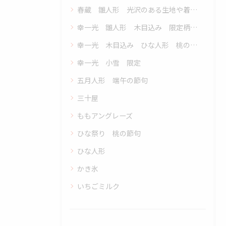
春蔵 雛人形 光沢のある生地や着物の繊細な美しさ 端正で優しい顔立ち
幸一光 雛人形 木目込み 限定柄 親王飾り 五人飾り
幸一光 木目込み ひな人形 桃の節句 ひな祭り
幸一光 小雪 限定
五月人形 端午の節句
三十屋
ももアングレーズ
ひな祭り 桃の節句
ひな人形
かき氷
いちごミルク