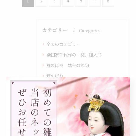
1
2
3
4
5
...
8
カテゴリー
Categories
全てのカテゴリー
柴田家千代作の「葵」雛人形
鯉のぼり 端午の節句
鯉のぼり
雛人形 通販
雛人形 お祝いの仕方
雛人形
鎧・兜
葵 平安 雛人形