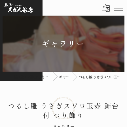
ギャラリー
雛人形の通販なら有限会社スガ人形店
ギャラリー
つるし雛 うさぎスワロ玉赤 飾台付 つり飾り
つるし雛 うさぎスワロ玉赤 飾台
付 つり飾り
ギャラリー